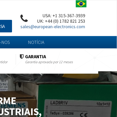
USA: +1 315-367-3939
UK: +44 (0) 1782 821 253
ISA
sales@european-electronics.com
-NOS
NOTÍCIA
GARANTIA
tidor
Garantia aprovada por 12 meses
RME
STRIAIS,