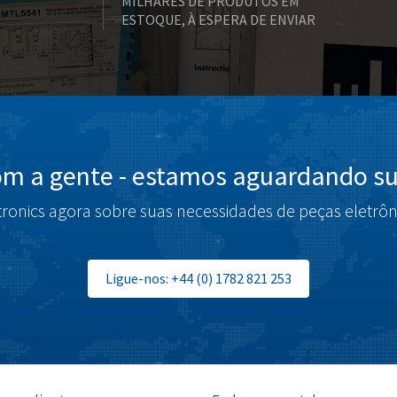
MILHARES DE PRODUTOS EM
ESTOQUE, À ESPERA DE ENVIAR
om a gente - estamos aguardando su
tronics agora sobre suas necessidades de peças eletrôn
Ligue-nos: +44 (0) 1782 821 253