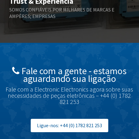
Trust & Experiência
Boneham & Turner
4,842
SOMOS CONFIÁVEIS POR MILHARES DE MARCAS E
AMPÈRES; EMPRESAS
Bonfiglioli
4,406
Bosch Rexroth
3,606
Bottero
3,373
Brady
4,042
British Encoder
4,272
Fale com a gente - estamos
Brodersen
3,460
aguardando sua ligação
Brook Crompton
3,573
Fale com a Electronic Electronics agora sobre suas
Brown Boveri
3,575
necessidades de peças eletrônicas – +44 (0) 1782
821 253
Broyce Control
4,630
Bti
3,505
Burgess
Ligue-nos: +44 (0) 1782 821 253
3,926
Burkert
3,898