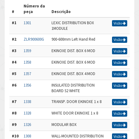
Número da
#
peça
Descrição
#1
1301
LEXIC DISTRIBUTION BOX
Visão
1MODULE
#2
ZLR900600G
900-600mm Left Hand Red
Visão
#3
1359
EKINOXE DIST. BOX 6 MOD
Visão
#4
1358
EKINOXE DIST. BOX 6 MOD
Visão
#5
1357
EKINOXE DIST. BOX 4 MOD
Visão
#6
1356
INSULATED DISTRIBUTION
Visão
BOARD S2 WHITE
#7
1338
TRANSP. DOOR EKINOXE 1 x 8
Visão
#8
1328
WHITE DOOR EKINOXE 1 x 8
Visão
#9
1326
MODULAR BOX
Visão
#10
1308
WALL-MOUNTED DISTRIBUTION
Visão