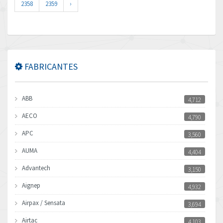
2358
2359
›
FABRICANTES
ABB
4,712
AECO
4,790
APC
3,560
AUMA
4,404
Advantech
3,150
Aignep
4,932
Airpax / Sensata
3,694
Airtac
4,103