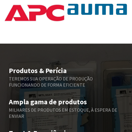
Baumer
4,317
Baumuller
4,470
Bbc
4,300
Bd Sensors
4,995
Beckhoff
4,566
Beijer Electronics
4,886
Belimo
4,461
Produtos & Perícia
Belling Lee
3,390
TEREMOS SUA OPERAÇÃO DE PRODUÇÃO
FUNCIONANDO DE FORMA EFICIENTE
Bently Nevada
4,658
Benzlers
4,083
Ampla gama de produtos
Berger Lahr
3,886
MILHARES DE PRODUTOS EM ESTOQUE, À ESPERA DE
ENVIAR
Bernstein
3,302
Bihl+Wiedemann
3,918