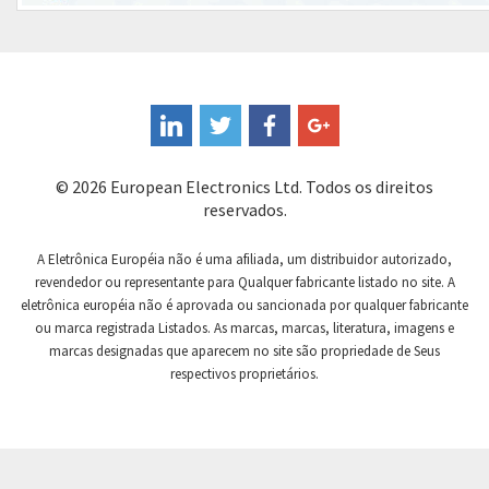
Controlli
3,259
Coote
3,933
Coperion K-Tron
4,084
Coutant Electronics
4,495
Coutant Lambda
4,002
© 2026 European Electronics Ltd. Todos os direitos
Craig And Derricott
4,804
reservados.
Crompton Controls
3,253
A Eletrônica Européia não é uma afiliada, um distribuidor autorizado,
Crompton Instruments
4,152
revendedor ou representante para Qualquer fabricante listado no site. A
eletrônica européia não é aprovada ou sancionada por qualquer fabricante
Crouse Hinds
3,271
ou marca registrada Listados. As marcas, marcas, literatura, imagens e
Crouzet
4,380
marcas designadas que aparecem no site são propriedade de Seus
respectivos proprietários.
Crydom
3,794
Cutler Hammer
4,800
DEMAG
3,888