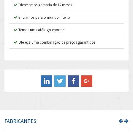
Asco Numatics
3,696
Oferecemos garantia de 12 meses
Atos
4,704
Enviamos para o mundo inteiro
Autonics
4,155
Temos um catálogo enorme
Aventics
4,112
B&R
Ofereça uma combinação de preços garantidos
3,369
Baco
4,274
Baldor
4,202
Balluff
4,831
Banner
3,572
Barber Colman
4,528
Barksdale
4,543
Bartec
4,582
FABRICANTES
Bauer Gear Motor
4,408