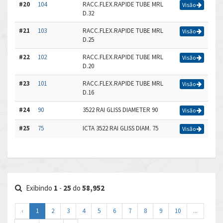
#20
104
RACC.FLEX.RAPIDE TUBE MRL
Visão
D.32
#21
103
RACC.FLEX.RAPIDE TUBE MRL
Visão
D.25
#22
102
RACC.FLEX.RAPIDE TUBE MRL
Visão
D.20
#23
101
RACC.FLEX.RAPIDE TUBE MRL
Visão
D.16
#24
90
3522 RAI GLISS DIAMETER 90
Visão
#25
75
ICTA 3522 RAI GLISS DIAM. 75
Visão
Exibindo
1
-
25
do
58,952
‹
1
2
3
4
5
6
7
8
9
10
...