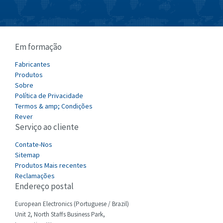
Bussmann
4,992
Cablecraft
3,363
Em formação
Cabur
3,115
Canalplast
Fabricantes
3,545
Produtos
Carlo Gavazzi
4,563
Sobre
Política de Privacidade
Castell
3,058
Termos & amp; Condições
Cefco
Rever
3,900
Serviço ao cliente
Cegelec
4,405
Contate-Nos
Celduc
3,913
Sitemap
Produtos Mais recentes
Cello-lite
3,908
Reclamações
Endereço postal
Cherry
3,088
Chessell
European Electronics (Portuguese / Brazil)
3,398
Unit 2, North Staffs Business Park,
Chint
4,931