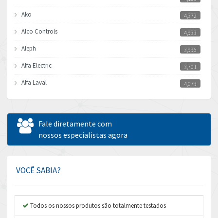
Ako
4,372
Alco Controls
4,933
Aleph
3,996
Alfa Electric
3,701
Alfa Laval
4,079
Allen Bradley
4,726
Allen West
4,292
Fale diretamente com
Amperite
nossos especialistas agora
4,064
Amphenol
4,401
Amplicon Liveline
3,144
VOCÊ SABIA?
Anybus
3,611
Apex Dynamics
4,269
Todos os nossos produtos são totalmente testados