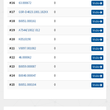
#16
63.000672
0
Visão
#17
GSR-D4023.1001.182XX
0
Visão
#18
B0051.000161
0
Visão
#19
A7544/1002/.012
0
Visão
#20
K0510190
0
Visão
#21
V0097.001082
0
Visão
#22
46.000062
0
Visão
#23
B0059.000087
0
Visão
#24
B0040.000047
0
Visão
#25
B0051.000104
0
Visão