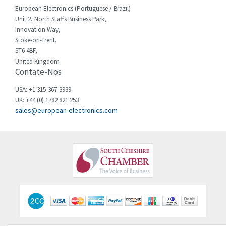
Chessell
European Electronics (Portuguese / Brazil)
4,840
Unit 2, North Staffs Business Park,
Chint
4,270
Innovation Way,
Stoke-on-Trent,
Chloride
4,514
ST6 4BF,
Cincinnati Milacron
United Kingdom
4,212
Contate-Nos
Citel
3,592
USA: +1 315-367-3939
Clem
3,403
UK: +44 (0) 1782 821 253
sales@european-electronics.com
Cognex
4,143
Comau
3,868
Comepi
4,895
Comitronic
4,952
Contactum
4,568
Contraves
3,169
Contrinex
4,736