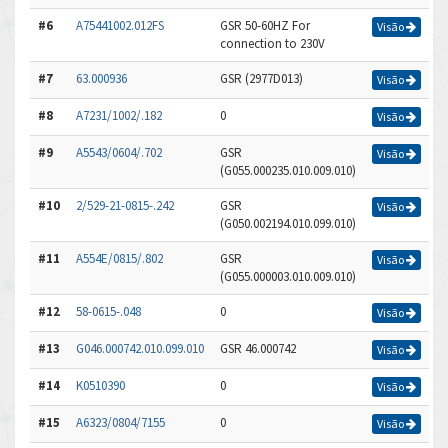
#6
A75441002.012FS
GSR 50-60HZ For
Visão
connection to 230V
#7
63.000936
GSR (2977D013)
Visão
#8
A7231/1002/.182
0
Visão
#9
A5543/0604/.702
GSR
Visão
(G055.000235.010.009.010)
#10
2/529-21-0815-.242
GSR
Visão
(G050.002194.010.099.010)
#11
A554E/0815/.802
GSR
Visão
(G055.000003.010.009.010)
#12
58-0615-.048
0
Visão
#13
G046.000742.010.099.010
GSR 46.000742
Visão
#14
K0510390
0
Visão
#15
A6323/0804/7155
0
Visão