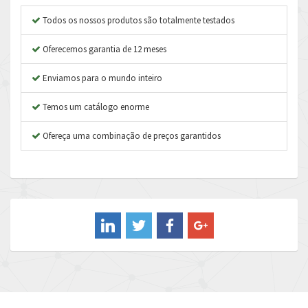
Apex Dynamics
3,264
Todos os nossos produtos são totalmente testados
Asco Numatics
3,360
Oferecemos garantia de 12 meses
Atos
4,205
Enviamos para o mundo inteiro
Autonics
4,627
Temos um catálogo enorme
Aventics
3,408
B&R
Ofereça uma combinação de preços garantidos
4,795
Baco
4,676
Baldor
3,469
Balluff
3,438
Banner
4,250
Barber Colman
4,479
Barksdale
4,957
Bartec
4,967