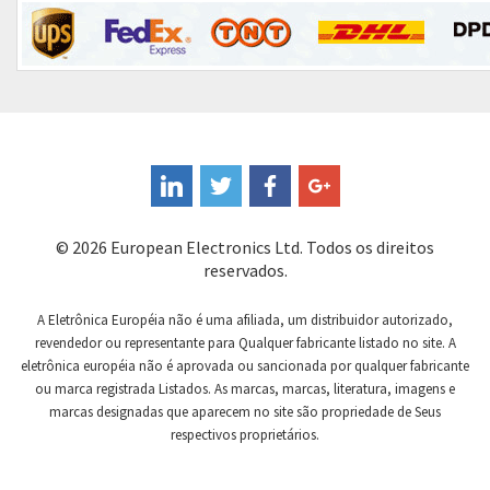
Control Techniques
3,800
Controlli
4,870
Coote
3,568
Coperion K-Tron
4,103
Coutant Electronics
3,812
Coutant Lambda
4,163
© 2026 European Electronics Ltd. Todos os direitos
Craig And Derricott
4,172
reservados.
Crompton Controls
4,106
A Eletrônica Européia não é uma afiliada, um distribuidor autorizado,
Crompton Instruments
4,142
revendedor ou representante para Qualquer fabricante listado no site. A
eletrônica européia não é aprovada ou sancionada por qualquer fabricante
Crouse Hinds
4,497
ou marca registrada Listados. As marcas, marcas, literatura, imagens e
Crouzet
3,372
marcas designadas que aparecem no site são propriedade de Seus
respectivos proprietários.
Crydom
4,480
Cutler Hammer
3,565