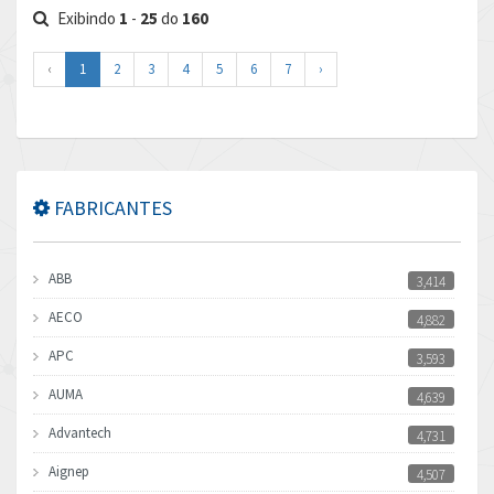
Exibindo
1
-
25
do
160
‹
1
2
3
4
5
6
7
›
FABRICANTES
ABB
3,414
AECO
4,882
APC
3,593
AUMA
4,639
Advantech
4,731
Aignep
4,507