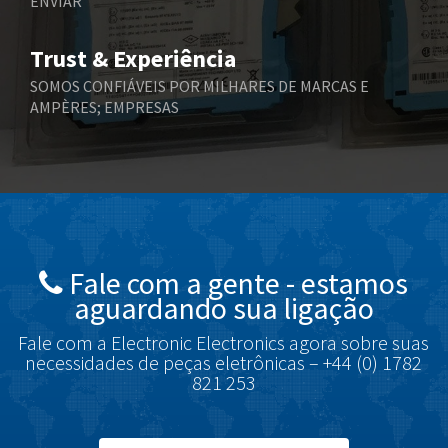
ENVIAR
Bernstein
3,431
Bihl+Wiedemann
3,888
Trust & Experiência
Boneham & Turner
4,281
SOMOS CONFIÁVEIS POR MILHARES DE MARCAS E
AMPÈRES; EMPRESAS
Bonfiglioli
3,238
Bosch Rexroth
4,631
Bottero
3,388
Brady
4,046
British Encoder
4,469
Fale com a gente - estamos
Brodersen
4,046
aguardando sua ligação
Brook Crompton
3,645
Fale com a Electronic Electronics agora sobre suas
Brown Boveri
3,685
necessidades de peças eletrônicas – +44 (0) 1782
821 253
Broyce Control
4,715
Bti
3,853