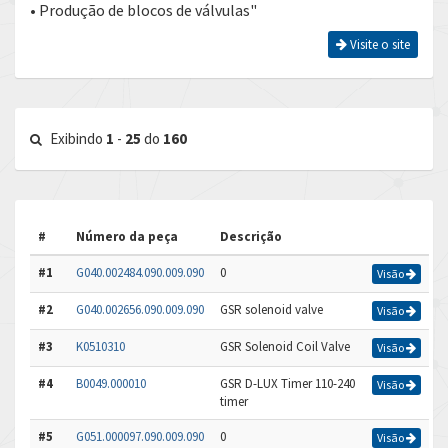
• Produção de blocos de válvulas"
Visite o site
Exibindo
1
-
25
do
160
#
Número da peça
Descrição
#1
G040.002484.090.009.090
0
Visão
#2
G040.002656.090.009.090
GSR solenoid valve
Visão
#3
K0510310
GSR Solenoid Coil Valve
Visão
#4
B0049.000010
GSR D-LUX Timer 110-240
Visão
timer
#5
G051.000097.090.009.090
0
Visão