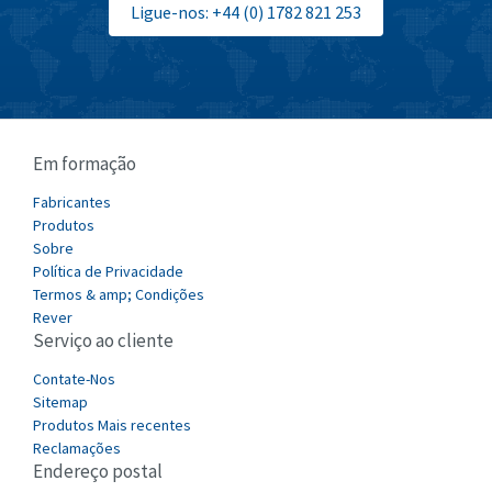
Burgess
Ligue-nos: +44 (0) 1782 821 253
4,355
Burkert
3,220
Bussmann
4,888
Cablecraft
3,095
Em formação
Cabur
3,551
Canalplast
Fabricantes
4,311
Produtos
Carlo Gavazzi
3,781
Sobre
Política de Privacidade
Castell
4,256
Termos & amp; Condições
Cefco
Rever
4,284
Serviço ao cliente
Cegelec
4,397
Contate-Nos
Celduc
3,497
Sitemap
Produtos Mais recentes
Cello-lite
3,820
Reclamações
Endereço postal
Cherry
3,617