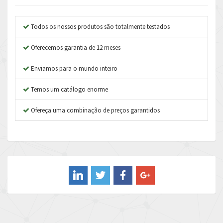
Anybus
3,444
Apex Dynamics
3,264
Todos os nossos produtos são totalmente testados
Asco Numatics
3,360
Oferecemos garantia de 12 meses
Atos
4,205
Enviamos para o mundo inteiro
Autonics
4,627
Temos um catálogo enorme
Aventics
3,408
B&R
Ofereça uma combinação de preços garantidos
4,795
Baco
4,676
Baldor
3,469
Balluff
3,438
Banner
4,250
Barber Colman
4,479
Barksdale
4,957