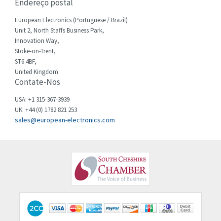
Endereço postal
Cherry
3,617
Chessell
European Electronics (Portuguese / Brazil)
4,840
Unit 2, North Staffs Business Park,
Chint
4,270
Innovation Way,
Stoke-on-Trent,
Chloride
4,514
ST6 4BF,
Cincinnati Milacron
United Kingdom
4,212
Contate-Nos
Citel
3,592
USA: +1 315-367-3939
Clem
3,403
UK: +44 (0) 1782 821 253
sales@european-electronics.com
Cognex
4,143
Comau
3,868
Comepi
4,895
Comitronic
4,952
Contactum
4,568
Contraves
3,169