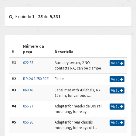
Exibindo
1
-
25
do
9,331
Número da
#
peça
Descrição
#1
022.33
Auxiliary switch, 2 NO
Visão
contacts 6 A, can be clampe...
#2
RR.24.9.250.9021
Finder
Visão
#3
060.48
Label mat with 48 labels, 6 x
Visão
12 mm, for various s...
#4
056.27
Adapter for head-side DIN rail
Visão
mounting, for relay...
#5
056.26
Adapter for rear chassis
Visão
mounting, for relays of t...