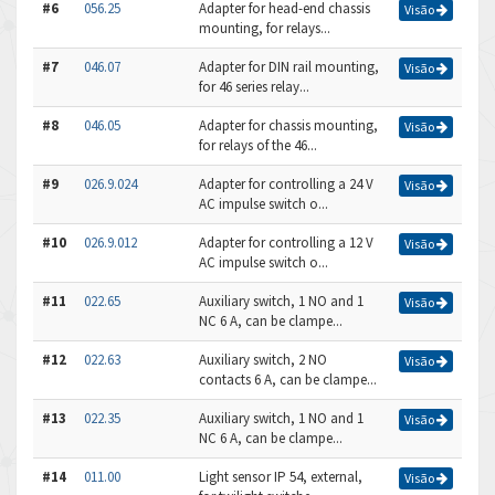
#6
056.25
Adapter for head-end chassis
Visão
mounting, for relays...
#7
046.07
Adapter for DIN rail mounting,
Visão
for 46 series relay...
#8
046.05
Adapter for chassis mounting,
Visão
for relays of the 46...
#9
026.9.024
Adapter for controlling a 24 V
Visão
AC impulse switch o...
#10
026.9.012
Adapter for controlling a 12 V
Visão
AC impulse switch o...
#11
022.65
Auxiliary switch, 1 NO and 1
Visão
NC 6 A, can be clampe...
#12
022.63
Auxiliary switch, 2 NO
Visão
contacts 6 A, can be clampe...
#13
022.35
Auxiliary switch, 1 NO and 1
Visão
NC 6 A, can be clampe...
#14
011.00
Light sensor IP 54, external,
Visão