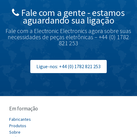
British Encoder
4,469
Fale com a gente - estamos
Brodersen
4,046
aguardando sua ligação
Brook Crompton
3,645
Fale com a Electronic Electronics agora sobre suas
Brown Boveri
3,685
necessidades de peças eletrônicas – +44 (0) 1782
821 253
Broyce Control
4,715
Bti
3,853
Burgess
Ligue-nos: +44 (0) 1782 821 253
4,355
Burkert
3,220
Bussmann
4,888
Cablecraft
3,095
Em formação
Cabur
3,551
Canalplast
Fabricantes
4,311
Produtos
Carlo Gavazzi
3,781
Sobre