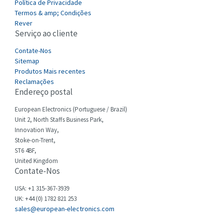
Política de Privacidade
Castell
4,256
Termos & amp; Condições
Cefco
Rever
4,284
Serviço ao cliente
Cegelec
4,397
Contate-Nos
Celduc
3,497
Sitemap
Produtos Mais recentes
Cello-lite
3,820
Reclamações
Endereço postal
Cherry
3,617
Chessell
European Electronics (Portuguese / Brazil)
4,840
Unit 2, North Staffs Business Park,
Chint
4,270
Innovation Way,
Stoke-on-Trent,
Chloride
4,514
ST6 4BF,
Cincinnati Milacron
United Kingdom
4,212
Contate-Nos
Citel
3,592
USA: +1 315-367-3939
Clem
3,403
UK: +44 (0) 1782 821 253
sales@european-electronics.com
Cognex
4,143