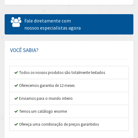
Allen Bradley
4,544
Allen West
3,820
Fale diretamente com
Amperite
nossos especialistas agora
3,324
Amphenol
3,641
Amplicon Liveline
3,596
VOCÊ SABIA?
Anybus
3,444
Apex Dynamics
3,264
Todos os nossos produtos são totalmente testados
Asco Numatics
3,360
Oferecemos garantia de 12 meses
Atos
4,205
Enviamos para o mundo inteiro
Autonics
4,627
Temos um catálogo enorme
Aventics
3,408
B&R
Ofereça uma combinação de preços garantidos
4,795
Baco
4,676