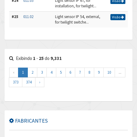
#24
011.03
Light sensor IP 67, for
Visão
installation, for twilight...
#25
011.02
Light sensor IP 54, external,
Visão
for twilight switche...
Exibindo
1
-
25
do
9,331
‹
1
2
3
4
5
6
7
8
9
10
...
373
374
›
FABRICANTES