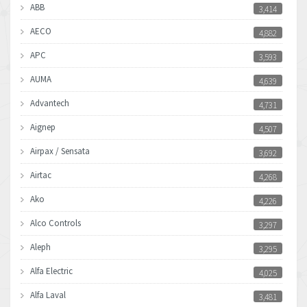
ABB
3,414
AECO
4,882
APC
3,593
AUMA
4,639
Advantech
4,731
Aignep
4,507
Airpax / Sensata
3,692
Airtac
4,268
Ako
4,226
Alco Controls
3,297
Aleph
3,295
Alfa Electric
4,025
Alfa Laval
3,481