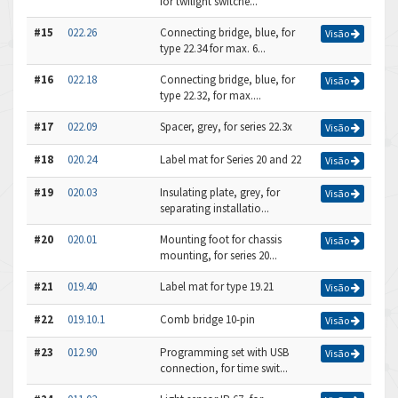
for twilight switche...
#15
022.26
Connecting bridge, blue, for
Visão
type 22.34 for max. 6...
#16
022.18
Connecting bridge, blue, for
Visão
type 22.32, for max....
#17
022.09
Spacer, grey, for series 22.3x
Visão
#18
020.24
Label mat for Series 20 and 22
Visão
#19
020.03
Insulating plate, grey, for
Visão
separating installatio...
#20
020.01
Mounting foot for chassis
Visão
mounting, for series 20...
#21
019.40
Label mat for type 19.21
Visão
#22
019.10.1
Comb bridge 10-pin
Visão
#23
012.90
Programming set with USB
Visão
connection, for time swit...