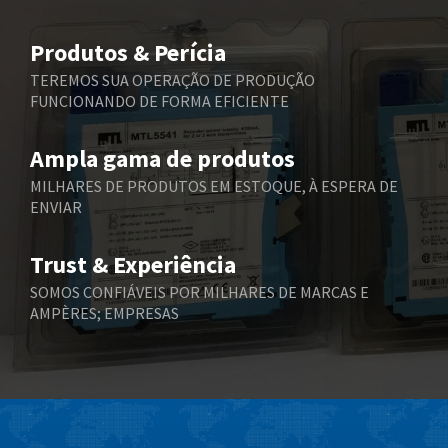
Belimo
4,375
Produtos & Perícia
Belling Lee
4,606
TEREMOS SUA OPERAÇÃO DE PRODUÇÃO
FUNCIONANDO DE FORMA EFICIENTE
Bently Nevada
3,301
Benzlers
3,340
Ampla gama de produtos
Berger Lahr
4,024
MILHARES DE PRODUTOS EM ESTOQUE, À ESPERA DE
ENVIAR
Bernstein
3,431
Bihl+Wiedemann
3,888
Trust & Experiência
Boneham & Turner
4,281
SOMOS CONFIÁVEIS POR MILHARES DE MARCAS E
AMPÈRES; EMPRESAS
Bonfiglioli
3,238
Bosch Rexroth
4,631
Bottero
3,388
Brady
4,046