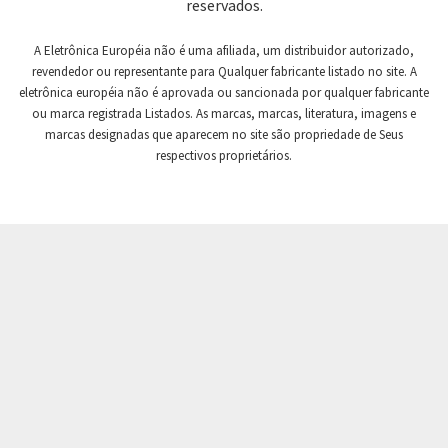
reservados.
Crompton Controls
4,106
A Eletrônica Européia não é uma afiliada, um distribuidor autorizado,
Crompton Instruments
4,142
revendedor ou representante para Qualquer fabricante listado no site. A
eletrônica européia não é aprovada ou sancionada por qualquer fabricante
Crouse Hinds
4,497
ou marca registrada Listados. As marcas, marcas, literatura, imagens e
Crouzet
3,372
marcas designadas que aparecem no site são propriedade de Seus
respectivos proprietários.
Crydom
4,480
Cutler Hammer
3,565
DEMAG
4,071
Daito
4,332
Danaher Controls
3,880
Danaher Motion
3,904
Danfoss
3,794
Datasensing
3,204
Delta
4,867