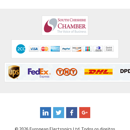
Comau
3,868
Comepi
4,895
Comitronic
4,952
Contactum
4,568
Contraves
3,169
Contrinex
4,736
Control Techniques
3,800
Controlli
4,870
Coote
3,568
Coperion K-Tron
4,103
Coutant Electronics
3,812
Coutant Lambda
4,163
© 2026 European Electronics Ltd. Todos os direitos