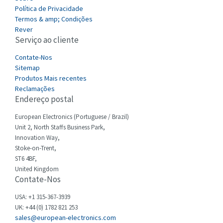
Política de Privacidade
Castell
4,256
Termos & amp; Condições
Cefco
Rever
4,284
Serviço ao cliente
Cegelec
4,397
Contate-Nos
Celduc
3,497
Sitemap
Produtos Mais recentes
Cello-lite
3,820
Reclamações
Endereço postal
Cherry
3,617
Chessell
European Electronics (Portuguese / Brazil)
4,840
Unit 2, North Staffs Business Park,
Chint
4,270
Innovation Way,
Stoke-on-Trent,
Chloride
4,514
ST6 4BF,
Cincinnati Milacron
United Kingdom
4,212
Contate-Nos
Citel
3,592
USA: +1 315-367-3939
Clem
3,403
UK: +44 (0) 1782 821 253
sales@european-electronics.com
Cognex
4,143