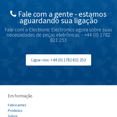
British Encoder
4,469
Fale com a gente - estamos
Brodersen
4,046
aguardando sua ligação
Brook Crompton
3,645
Fale com a Electronic Electronics agora sobre suas
Brown Boveri
3,685
necessidades de peças eletrônicas – +44 (0) 1782
821 253
Broyce Control
4,715
Bti
3,853
Burgess
Ligue-nos: +44 (0) 1782 821 253
4,355
Burkert
3,220
Bussmann
4,888
Cablecraft
3,095
Em formação
Cabur
3,551
Canalplast
Fabricantes
4,311
Produtos
Carlo Gavazzi
3,781
Sobre