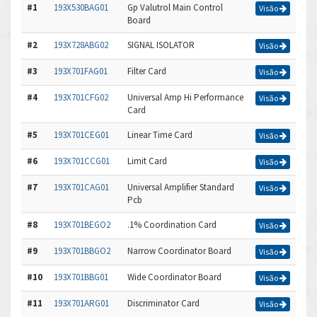
#1
193X530BAG01
Gp Valutrol Main Control
Visão
Board
#2
193X728ABG02
SIGNAL ISOLATOR
Visão
#3
193X701FAG01
Filter Card
Visão
#4
193X701CFG02
Universal Amp Hi Performance
Visão
Card
#5
193X701CEG01
Linear Time Card
Visão
#6
193X701CCG01
Limit Card
Visão
#7
193X701CAG01
Universal Amplifier Standard
Visão
Pcb
#8
193X701BEGO2
.1% Coordination Card
Visão
#9
193X701BBGO2
Narrow Coordinator Board
Visão
#10
193X701BBG01
Wide Coordinator Board
Visão
#11
193X701ARG01
Discriminator Card
Visão