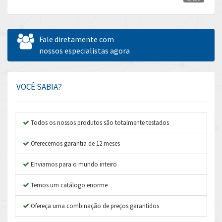
Allen Bradley
4,544
Allen West
3,820
Fale diretamente com
Amperite
nossos especialistas agora
3,324
Amphenol
3,641
Amplicon Liveline
3,596
VOCÊ SABIA?
Anybus
3,444
Apex Dynamics
3,264
Todos os nossos produtos são totalmente testados
Asco Numatics
3,360
Oferecemos garantia de 12 meses
Atos
4,205
Enviamos para o mundo inteiro
Autonics
4,627
Temos um catálogo enorme
Aventics
3,408
B&R
Ofereça uma combinação de preços garantidos
4,795