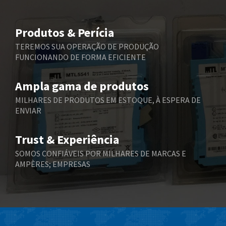
Beijer Electronics
4,069
Belimo
4,375
Produtos & Perícia
Belling Lee
4,606
TEREMOS SUA OPERAÇÃO DE PRODUÇÃO
FUNCIONANDO DE FORMA EFICIENTE
Bently Nevada
3,301
Benzlers
3,340
Ampla gama de produtos
Berger Lahr
4,024
MILHARES DE PRODUTOS EM ESTOQUE, À ESPERA DE
ENVIAR
Bernstein
3,431
Bihl+Wiedemann
3,888
Trust & Experiência
Boneham & Turner
4,281
SOMOS CONFIÁVEIS POR MILHARES DE MARCAS E
AMPÈRES; EMPRESAS
Bonfiglioli
3,238
Bosch Rexroth
4,631
Bottero
3,388
Brady
4,046