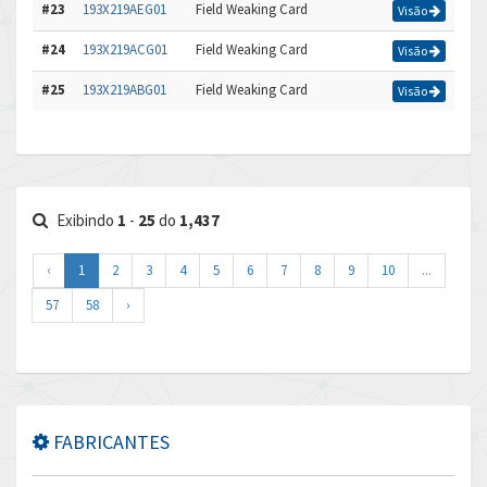
#23
193X219AEG01
Field Weaking Card
Visão
#24
193X219ACG01
Field Weaking Card
Visão
#25
193X219ABG01
Field Weaking Card
Visão
Exibindo
1
-
25
do
1,437
‹
1
2
3
4
5
6
7
8
9
10
...
57
58
›
FABRICANTES