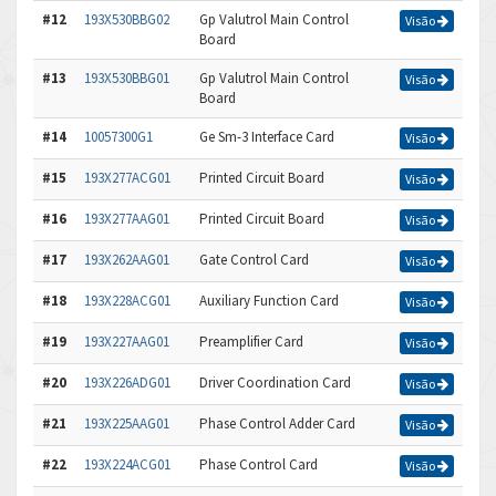
#12
193X530BBG02
Gp Valutrol Main Control
Visão
Board
#13
193X530BBG01
Gp Valutrol Main Control
Visão
Board
#14
10057300G1
Ge Sm-3 Interface Card
Visão
#15
193X277ACG01
Printed Circuit Board
Visão
#16
193X277AAG01
Printed Circuit Board
Visão
#17
193X262AAG01
Gate Control Card
Visão
#18
193X228ACG01
Auxiliary Function Card
Visão
#19
193X227AAG01
Preamplifier Card
Visão
#20
193X226ADG01
Driver Coordination Card
Visão
#21
193X225AAG01
Phase Control Adder Card
Visão
#22
193X224ACG01
Phase Control Card
Visão