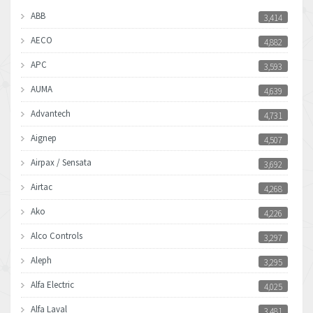
ABB
3,414
AECO
4,882
APC
3,593
AUMA
4,639
Advantech
4,731
Aignep
4,507
Airpax / Sensata
3,692
Airtac
4,268
Ako
4,226
Alco Controls
3,297
Aleph
3,295
Alfa Electric
4,025
Alfa Laval
3,481