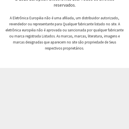
Craig And Derricott
4,172
reservados.
Crompton Controls
4,106
A Eletrônica Européia não é uma afiliada, um distribuidor autorizado,
Crompton Instruments
4,142
revendedor ou representante para Qualquer fabricante listado no site. A
eletrônica européia não é aprovada ou sancionada por qualquer fabricante
Crouse Hinds
4,497
ou marca registrada Listados. As marcas, marcas, literatura, imagens e
Crouzet
3,372
marcas designadas que aparecem no site são propriedade de Seus
respectivos proprietários.
Crydom
4,480
Cutler Hammer
3,565
DEMAG
4,071
Daito
4,332
Danaher Controls
3,880
Danaher Motion
3,904
Danfoss
3,794
Datasensing
3,204