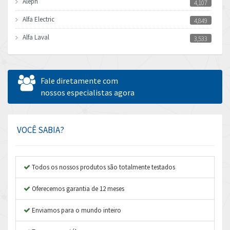
Aleph
4,107
Alfa Electric
4,849
Alfa Laval
3,533
Allen Bradley
3,555
Allen West
4,026
Fale diretamente com
Amperite
nossos especialistas agora
3,092
Amphenol
3,536
Amplicon Liveline
3,408
VOCÊ SABIA?
Anybus
3,090
Apex Dynamics
4,866
Todos os nossos produtos são totalmente testados
Asco Numatics
3,225
Oferecemos garantia de 12 meses
Atos
4,231
Enviamos para o mundo inteiro
Autonics
3,135