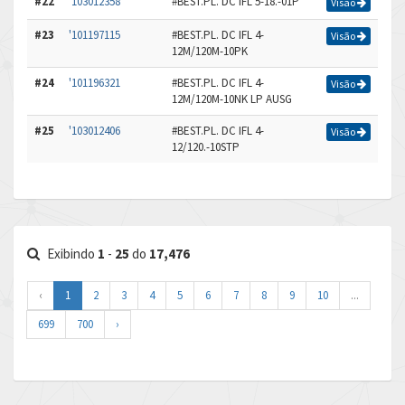
#22
'103012358
#BEST.PL. DC IFL 5-18.-01P
Visão
#23
'101197115
#BEST.PL. DC IFL 4-
Visão
12M/120M-10PK
#24
'101196321
#BEST.PL. DC IFL 4-
Visão
12M/120M-10NK LP AUSG
#25
'103012406
#BEST.PL. DC IFL 4-
Visão
12/120.-10STP
Exibindo
1
-
25
do
17,476
‹
1
2
3
4
5
6
7
8
9
10
...
699
700
›