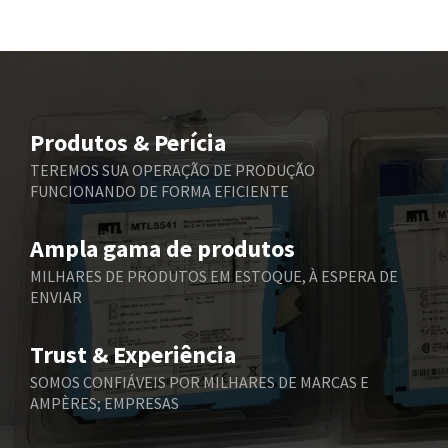
Bd Sensors
4,186
Beckhoff
3,131
Beijer Electronics
4,288
Belimo
4,496
Produtos & Perícia
Belling Lee
4,254
TEREMOS SUA OPERAÇÃO DE PRODUÇÃO
FUNCIONANDO DE FORMA EFICIENTE
Bently Nevada
4,002
Benzlers
3,180
Ampla gama de produtos
Berger Lahr
4,434
MILHARES DE PRODUTOS EM ESTOQUE, À ESPERA DE
ENVIAR
Bernstein
3,785
Bihl+Wiedemann
3,504
Trust & Experiência
Boneham & Turner
3,977
SOMOS CONFIÁVEIS POR MILHARES DE MARCAS E
AMPÈRES; EMPRESAS
Bonfiglioli
4,147
Bosch Rexroth
3,517