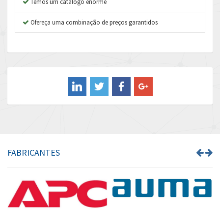
Temos um catálogo enorme
Aventics
3,286
B&R
Ofereça uma combinação de preços garantidos
4,774
Baco
3,728
Baldor
4,137
Balluff
4,661
Banner
4,082
Barber Colman
4,927
Barksdale
3,992
Bartec
4,448
FABRICANTES
Bauer Gear Motor
4,053
Baumer
4,699
Baumuller
4,181
Bbc
4,272