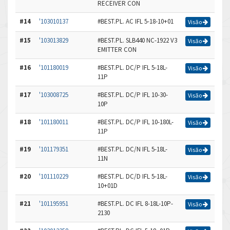
RECEIVER CON
#14
'103010137
#BEST.PL. AC IFL 5-18-10+01
Visão
#15
'103013829
#BEST.PL. SLB440 NC-1922 V3
Visão
EMITTER CON
#16
'101180019
#BEST.PL. DC/P IFL 5-18L-
Visão
11P
#17
'103008725
#BEST.PL. DC/P IFL 10-30-
Visão
10P
#18
'101180011
#BEST.PL. DC/P IFL 10-180L-
Visão
11P
#19
'101179351
#BEST.PL. DC/N IFL 5-18L-
Visão
11N
#20
'101110229
#BEST.PL. DC/D IFL 5-18L-
Visão
10+01D
#21
'101195951
#BEST.PL. DC IFL 8-18L-10P-
Visão
2130