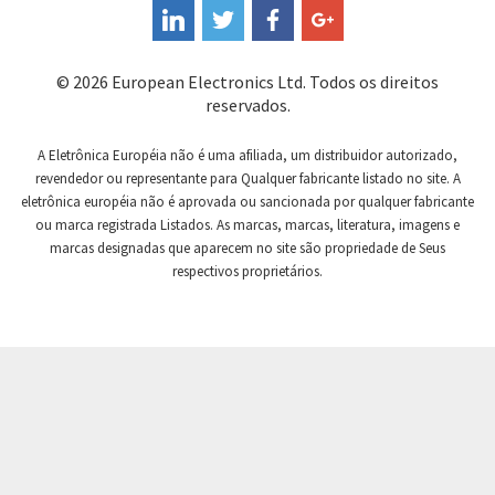
Coutant Electronics
4,216
Coutant Lambda
3,016
© 2026 European Electronics Ltd. Todos os direitos
Craig And Derricott
4,468
reservados.
Crompton Controls
3,892
A Eletrônica Européia não é uma afiliada, um distribuidor autorizado,
Crompton Instruments
3,025
revendedor ou representante para Qualquer fabricante listado no site. A
eletrônica européia não é aprovada ou sancionada por qualquer fabricante
Crouse Hinds
3,271
ou marca registrada Listados. As marcas, marcas, literatura, imagens e
Crouzet
4,102
marcas designadas que aparecem no site são propriedade de Seus
respectivos proprietários.
Crydom
3,631
Cutler Hammer
3,486
DEMAG
4,979
Daito
3,651
Danaher Controls
3,471
Danaher Motion
4,662