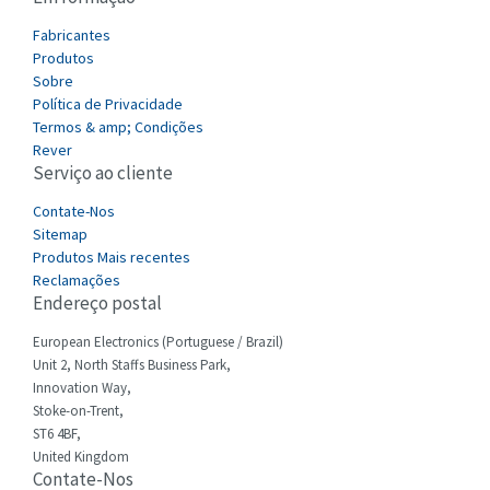
Canalplast
Fabricantes
4,845
Produtos
Carlo Gavazzi
4,277
Sobre
Política de Privacidade
Castell
3,405
Termos & amp; Condições
Cefco
Rever
3,559
Serviço ao cliente
Cegelec
4,763
Contate-Nos
Celduc
4,964
Sitemap
Produtos Mais recentes
Cello-lite
4,897
Reclamações
Endereço postal
Cherry
3,792
Chessell
European Electronics (Portuguese / Brazil)
3,128
Unit 2, North Staffs Business Park,
Chint
3,247
Innovation Way,
Stoke-on-Trent,
Chloride
3,610
ST6 4BF,
Cincinnati Milacron
United Kingdom
4,008
Contate-Nos