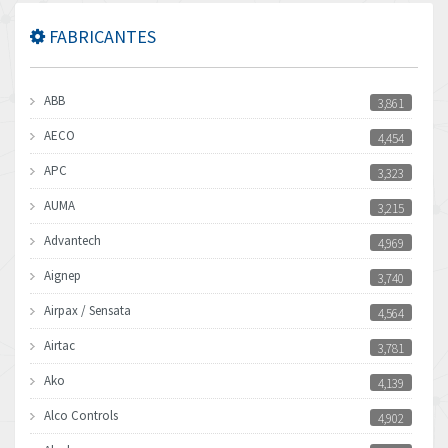
FABRICANTES
ABB
3,861
AECO
4,454
APC
3,323
AUMA
3,215
Advantech
4,969
Aignep
3,740
Airpax / Sensata
4,564
Airtac
3,781
Ako
4,139
Alco Controls
4,902