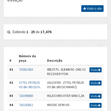
elevação
Visite o site
Exibindo
1
-
25
do
17,476
Número da
#
peça
Descrição
#1
'103013410
#BEST.PL. SLB440 NC-1961 V2
Visão
RECEIVER POW
#2
ZYTEL FR70G25
101119709 - ZYTEL FR70G25
Visão
VO BK-369 (SCH...
VO BK-369 (SCHWARZ)
#3
'101090860
#GLEICHRICHTER 600V/1,0A
Visão
#4
'101183811
#DIODE S07M VIS
Visão