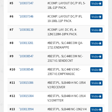
#5
'103037347
#COMP. LAYOUT DC/P IFL 5-
Visão
18L-11P PACK.
#6
'103037346
#COMP. LAYOUT DC/P IFL
Visão
10-180L-11P PACK.
#7
'103038138
#COMP. LAY. DC IFL 4-
Visão
12M/120M-10PK PACK.
#8
'103013281
#BEST.PL. SLC440COM QA-
Visão
1711 ENDKAPPE
#9
'103038547
#BEST.PL. SLC440COM NC-
Visão
2317 V1 SENDECNT
#10
'103038548
#BEST.PL. SLC440 V3 NC-
Visão
2357 V1 EMPFANGSC
#11
'103015386
#BEST.PL. SLB440-H NC-1954
Visão
V2 RECEIVER
#12
'103015384
#BEST.PL. SLB440-H NC-1914
Visão
V2 EMITTER
#13
'103013994
#BEST.PL. SLB440 NC-1962 V4
Visão