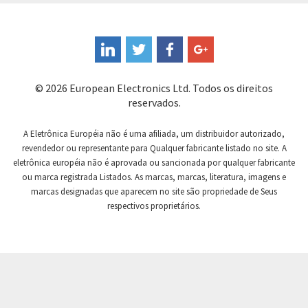
Coperion K-Tron
3,079
Coutant Electronics
4,216
Coutant Lambda
3,016
© 2026 European Electronics Ltd. Todos os direitos
Craig And Derricott
4,468
reservados.
Crompton Controls
3,892
A Eletrônica Européia não é uma afiliada, um distribuidor autorizado,
Crompton Instruments
3,025
revendedor ou representante para Qualquer fabricante listado no site. A
eletrônica européia não é aprovada ou sancionada por qualquer fabricante
Crouse Hinds
3,271
ou marca registrada Listados. As marcas, marcas, literatura, imagens e
Crouzet
4,102
marcas designadas que aparecem no site são propriedade de Seus
respectivos proprietários.
Crydom
3,631
Cutler Hammer
3,486
DEMAG
4,979
Daito
3,651