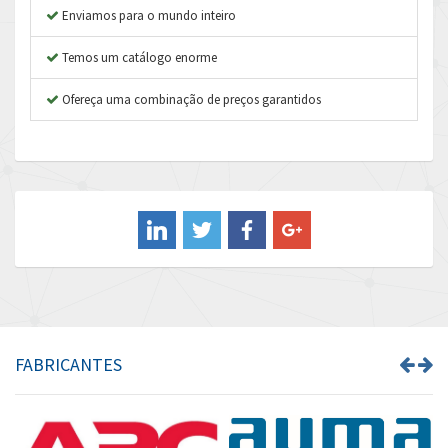
Enviamos para o mundo inteiro
Autonics
3,135
Temos um catálogo enorme
Aventics
3,286
B&R
Ofereça uma combinação de preços garantidos
4,774
Baco
3,728
Baldor
4,137
Balluff
4,661
Banner
4,082
Barber Colman
4,927
Barksdale
3,992
Bartec
4,448
FABRICANTES
Bauer Gear Motor
4,053
Baumer
4,699