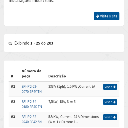
instalações industriais.
Visite o site
Exibindo
1
-
25
do
203
Número da
#
peça
Descrição
#1
BFI-P2-22-
233 V (1ph), 1.5 KW ,Current 7A
Visão
0070-1F4Y-TN
#2
BFI-P2-34-
7,5kW, 18A, Size 3
Visão
0180-3F4X-TN
#3
BFI-P2-32-
5.5 KW, Current: 24 A Dimensions
Visão
0240-3F42-SN
(W x H x D) mm: 1...