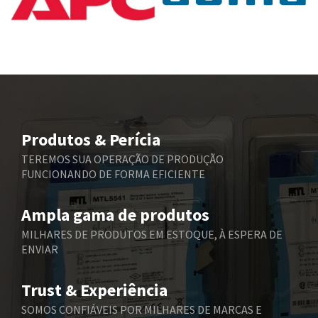
Baumuller
4,181
Bbc
4,272
Bd Sensors
4,186
Beckhoff
3,131
Beijer Electronics
4,288
Belimo
4,496
Produtos & Perícia
Belling Lee
4,254
TEREMOS SUA OPERAÇÃO DE PRODUÇÃO
FUNCIONANDO DE FORMA EFICIENTE
Bently Nevada
4,002
Benzlers
3,180
Ampla gama de produtos
Berger Lahr
4,434
MILHARES DE PRODUTOS EM ESTOQUE, À ESPERA DE
ENVIAR
Bernstein
3,785
Bihl+Wiedemann
3,504
Trust & Experiência
Boneham & Turner
3,977
SOMOS CONFIÁVEIS POR MILHARES DE MARCAS E