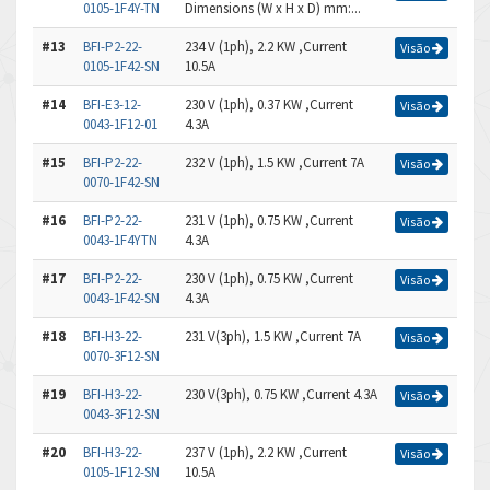
0105-1F4Y-TN
Dimensions (W x H x D) mm:...
#13
BFI-P2-22-
234 V (1ph), 2.2 KW ,Current
Visão
0105-1F42-SN
10.5A
#14
BFI-E3-12-
230 V (1ph), 0.37 KW ,Current
Visão
0043-1F12-01
4.3A
#15
BFI-P2-22-
232 V (1ph), 1.5 KW ,Current 7A
Visão
0070-1F42-SN
#16
BFI-P2-22-
231 V (1ph), 0.75 KW ,Current
Visão
0043-1F4YTN
4.3A
#17
BFI-P2-22-
230 V (1ph), 0.75 KW ,Current
Visão
0043-1F42-SN
4.3A
#18
BFI-H3-22-
231 V(3ph), 1.5 KW ,Current 7A
Visão
0070-3F12-SN
#19
BFI-H3-22-
230 V(3ph), 0.75 KW ,Current 4.3A
Visão
0043-3F12-SN
#20
BFI-H3-22-
237 V (1ph), 2.2 KW ,Current
Visão
0105-1F12-SN
10.5A