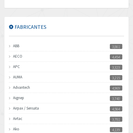
FABRICANTES
ABB
3,861
AECO
4,454
APC
3,323
AUMA
3,215
Advantech
4,969
Aignep
3,740
Airpax / Sensata
4,564
Airtac
3,781
Ako
4,139