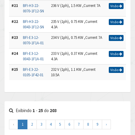
#21
BFI-H3-22-
236 V (1ph), 1.5 KW ,Current 7A
Visão
0070-1F12-SN
#22
BFI-H3-22-
235 V (1ph), 0.75 KW ,Current
Visão
0043-1F12-SN
4.3A
#23
BFI-E3-12-
234 V (1ph), 0.75 KW ,Current 7A
Visão
0070-1F1A-01
#24
BFI-E3-12-
233 V (1ph), 0.37 KW ,Current
Visão
0043-1F1A-01
4.3A
#25
BFI-E3-22-
232 V (1ph), 1.1 KW ,Current
Visão
0105-1F42-01
10.5A
Exibindo
1
-
25
do
203
‹
1
2
3
4
5
6
7
8
9
›