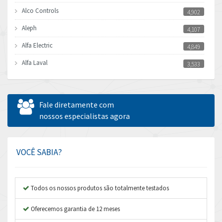
Alco Controls
4,902
Aleph
4,107
Alfa Electric
4,849
Alfa Laval
3,533
Allen Bradley
3,555
Allen West
4,026
Fale diretamente com
Amperite
nossos especialistas agora
3,092
Amphenol
3,536
Amplicon Liveline
3,408
VOCÊ SABIA?
Anybus
3,090
Apex Dynamics
4,866
Todos os nossos produtos são totalmente testados
Asco Numatics
3,225
Oferecemos garantia de 12 meses
Atos
4,231