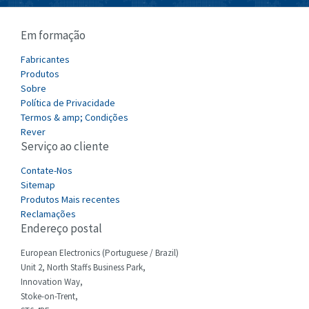
Cablecraft
4,549
Em formação
Cabur
4,608
Canalplast
Fabricantes
4,845
Produtos
Carlo Gavazzi
4,277
Sobre
Política de Privacidade
Castell
3,405
Termos & amp; Condições
Cefco
Rever
3,559
Serviço ao cliente
Cegelec
4,763
Contate-Nos
Celduc
4,964
Sitemap
Produtos Mais recentes
Cello-lite
4,897
Reclamações
Endereço postal
Cherry
3,792
Chessell
European Electronics (Portuguese / Brazil)
3,128
Unit 2, North Staffs Business Park,
Chint
3,247
Innovation Way,
Stoke-on-Trent,
Chloride
3,610