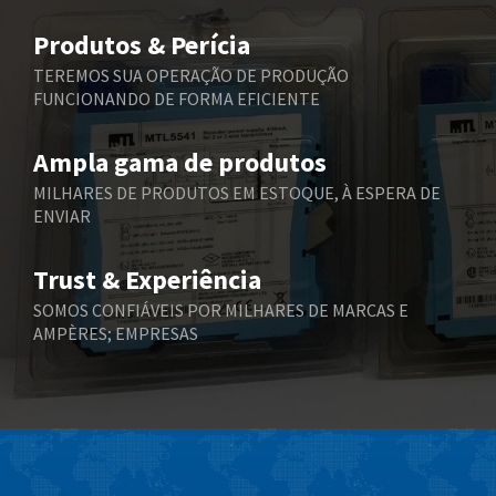
Belimo
3,787
Produtos & Perícia
Belling Lee
3,604
TEREMOS SUA OPERAÇÃO DE PRODUÇÃO
FUNCIONANDO DE FORMA EFICIENTE
Bently Nevada
3,527
Benzlers
3,995
Ampla gama de produtos
Berger Lahr
3,800
MILHARES DE PRODUTOS EM ESTOQUE, À ESPERA DE
ENVIAR
Bernstein
3,511
Bihl+Wiedemann
3,192
Trust & Experiência
Boneham & Turner
3,993
SOMOS CONFIÁVEIS POR MILHARES DE MARCAS E
AMPÈRES; EMPRESAS
Bonfiglioli
4,268
Bosch Rexroth
3,344
Bottero
4,714
Brady
4,300
British Encoder
3,456