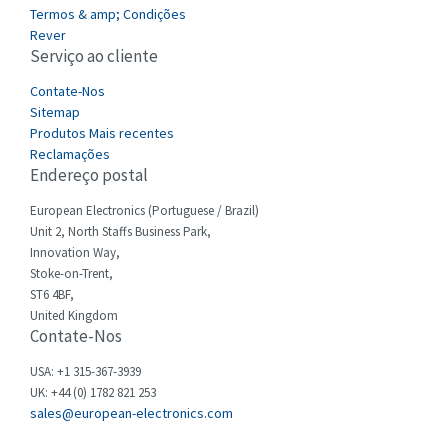
3,246
Termos & amp; Condições
Cefco
Rever
4,484
Serviço ao cliente
Cegelec
4,177
Contate-Nos
Celduc
4,893
Sitemap
Produtos Mais recentes
Cello-lite
3,897
Reclamações
Endereço postal
Cherry
4,242
Chessell
European Electronics (Portuguese / Brazil)
3,167
Unit 2, North Staffs Business Park,
Chint
4,071
Innovation Way,
Stoke-on-Trent,
Chloride
4,556
ST6 4BF,
Cincinnati Milacron
United Kingdom
4,588
Contate-Nos
Citel
3,236
USA: +1 315-367-3939
Clem
3,584
UK: +44 (0) 1782 821 253
sales@european-electronics.com
Cognex
4,296