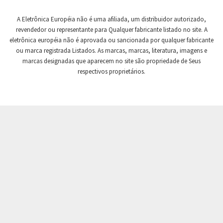
Crompton Controls
4,301
A Eletrônica Européia não é uma afiliada, um distribuidor autorizado,
Crompton Instruments
3,009
revendedor ou representante para Qualquer fabricante listado no site. A
eletrônica européia não é aprovada ou sancionada por qualquer fabricante
Crouse Hinds
4,818
ou marca registrada Listados. As marcas, marcas, literatura, imagens e
Crouzet
3,247
marcas designadas que aparecem no site são propriedade de Seus
respectivos proprietários.
Crydom
4,410
Cutler Hammer
4,383
DEMAG
4,555
Daito
4,567
Danaher Controls
3,083
Danaher Motion
4,480
Danfoss
4,373
Datasensing
4,307
Delta
3,376