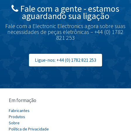
Fale com a gente - estamos
Brodersen
3,107
aguardando sua ligação
Brook Crompton
3,457
Fale com a Electronic Electronics agora sobre suas
Brown Boveri
4,812
necessidades de peças eletrônicas – +44 (0) 1782
821 253
Broyce Control
4,660
Bti
3,276
Burgess
Ligue-nos: +44 (0) 1782 821 253
4,863
Burkert
4,355
Bussmann
4,198
Cablecraft
3,970
Em formação
Cabur
3,830
Canalplast
Fabricantes
3,384
Produtos
Carlo Gavazzi
3,702
Sobre
Política de Privacidade
Castell