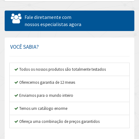
Allen Bradley
4,100
Allen West
4,431
Fale diretamente com
Amperite
nossos especialistas agora
4,495
Amphenol
4,954
Amplicon Liveline
4,962
VOCÊ SABIA?
Anybus
3,199
Apex Dynamics
4,845
Todos os nossos produtos são totalmente testados
Asco Numatics
4,182
Oferecemos garantia de 12 meses
Atos
4,384
Enviamos para o mundo inteiro
Autonics
4,956
Temos um catálogo enorme
Aventics
3,923
B&R
Ofereça uma combinação de preços garantidos
3,237
Baco
3,304