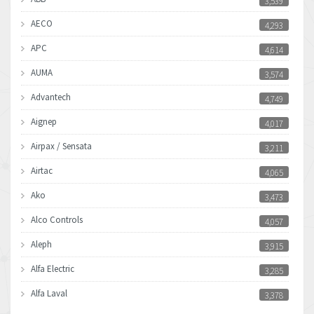
3,539
AECO
4,293
APC
4,614
AUMA
3,574
Advantech
4,749
Aignep
4,017
Airpax / Sensata
3,211
Airtac
4,065
Ako
3,473
Alco Controls
4,057
Aleph
3,915
Alfa Electric
3,285
Alfa Laval
3,378