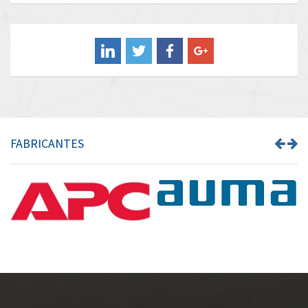
Baldor
4,763
Balluff
4,274
Banner
4,021
Barber Colman
3,825
Barksdale
4,908
Bartec
4,153
FABRICANTES
Bauer Gear Motor
4,382
Baumer
4,022
Baumuller
3,780
Bbc
3,321
Bd Sensors
4,277
Beckhoff
3,489
Beijer Electronics
4,560