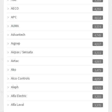
3,539
AECO
4,293
APC
4,614
AUMA
3,574
Advantech
4,749
Aignep
4,017
Airpax / Sensata
3,211
Airtac
4,065
Ako
3,473
Alco Controls
4,057
Aleph
3,915
Alfa Electric
3,285
Alfa Laval
3,378