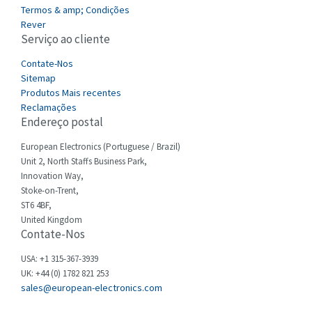
3,246
Termos & amp; Condições
Cefco
Rever
4,484
Serviço ao cliente
Cegelec
4,177
Contate-Nos
Celduc
4,893
Sitemap
Produtos Mais recentes
Cello-lite
3,897
Reclamações
Endereço postal
Cherry
4,242
Chessell
European Electronics (Portuguese / Brazil)
3,167
Unit 2, North Staffs Business Park,
Chint
4,071
Innovation Way,
Stoke-on-Trent,
Chloride
4,556
ST6 4BF,
Cincinnati Milacron
United Kingdom
4,588
Contate-Nos
Citel
3,236
USA: +1 315-367-3939
Clem
3,584
UK: +44 (0) 1782 821 253
sales@european-electronics.com
Cognex
4,296