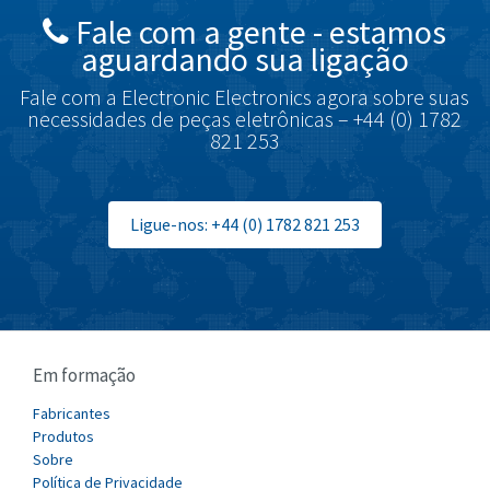
Fale com a gente - estamos
Brodersen
3,107
aguardando sua ligação
Brook Crompton
3,457
Fale com a Electronic Electronics agora sobre suas
Brown Boveri
4,812
necessidades de peças eletrônicas – +44 (0) 1782
821 253
Broyce Control
4,660
Bti
3,276
Burgess
Ligue-nos: +44 (0) 1782 821 253
4,863
Burkert
4,355
Bussmann
4,198
Cablecraft
3,970
Em formação
Cabur
3,830
Canalplast
Fabricantes
3,384
Produtos
Carlo Gavazzi
3,702
Sobre
Política de Privacidade
Castell