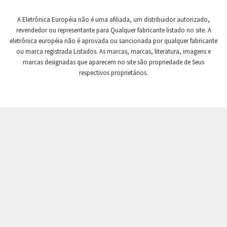
Crompton Controls
4,301
A Eletrônica Européia não é uma afiliada, um distribuidor autorizado,
Crompton Instruments
3,009
revendedor ou representante para Qualquer fabricante listado no site. A
eletrônica européia não é aprovada ou sancionada por qualquer fabricante
Crouse Hinds
4,818
ou marca registrada Listados. As marcas, marcas, literatura, imagens e
Crouzet
3,247
marcas designadas que aparecem no site são propriedade de Seus
respectivos proprietários.
Crydom
4,410
Cutler Hammer
4,383
DEMAG
4,555
Daito
4,567
Danaher Controls
3,083
Danaher Motion
4,480
Danfoss
4,373
Datasensing
4,307
Delta
3,376