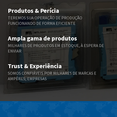
Belimo
3,787
Produtos & Perícia
Belling Lee
3,604
TEREMOS SUA OPERAÇÃO DE PRODUÇÃO
FUNCIONANDO DE FORMA EFICIENTE
Bently Nevada
3,527
Benzlers
3,995
Ampla gama de produtos
Berger Lahr
3,800
MILHARES DE PRODUTOS EM ESTOQUE, À ESPERA DE
ENVIAR
Bernstein
3,511
Bihl+Wiedemann
3,192
Trust & Experiência
Boneham & Turner
3,993
SOMOS CONFIÁVEIS POR MILHARES DE MARCAS E
AMPÈRES; EMPRESAS
Bonfiglioli
4,268
Bosch Rexroth
3,344
Bottero
4,714
Brady
4,300
British Encoder
3,456