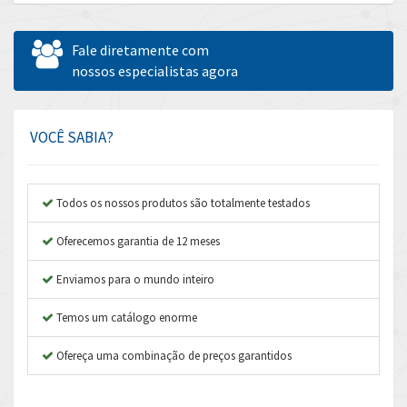
Allen Bradley
4,100
Allen West
4,431
Fale diretamente com
Amperite
nossos especialistas agora
4,495
Amphenol
4,954
Amplicon Liveline
4,962
VOCÊ SABIA?
Anybus
3,199
Apex Dynamics
4,845
Todos os nossos produtos são totalmente testados
Asco Numatics
4,182
Oferecemos garantia de 12 meses
Atos
4,384
Enviamos para o mundo inteiro
Autonics
4,956
Temos um catálogo enorme
Aventics
3,923
B&R
Ofereça uma combinação de preços garantidos
3,237
Baco
3,304