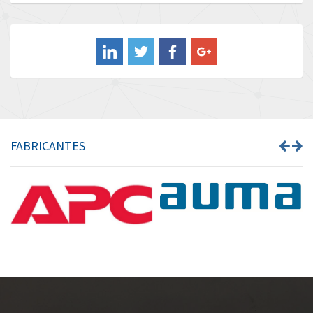
Baldor
4,763
Balluff
4,274
Banner
4,021
Barber Colman
3,825
Barksdale
4,908
Bartec
4,153
FABRICANTES
Bauer Gear Motor
4,382
Baumer
4,022
Baumuller
3,780
Bbc
3,321
Bd Sensors
4,277
Beckhoff
3,489
Beijer Electronics
4,560