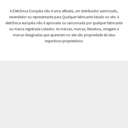
Crompton Controls
4,106
A Eletrônica Européia não é uma afiliada, um distribuidor autorizado,
Crompton Instruments
4,142
revendedor ou representante para Qualquer fabricante listado no site. A
eletrônica européia não é aprovada ou sancionada por qualquer fabricante
Crouse Hinds
4,497
ou marca registrada Listados. As marcas, marcas, literatura, imagens e
Crouzet
3,372
marcas designadas que aparecem no site são propriedade de Seus
respectivos proprietários.
Crydom
4,480
Cutler Hammer
3,565
DEMAG
4,071
Daito
4,332
Danaher Controls
3,880
Danaher Motion
3,904
Danfoss
3,794
Datasensing
3,204
Delta
4,867