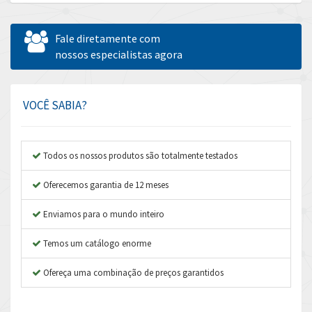
Allen Bradley
4,544
Allen West
3,820
Fale diretamente com
Amperite
nossos especialistas agora
3,324
Amphenol
3,641
Amplicon Liveline
3,596
VOCÊ SABIA?
Anybus
3,444
Apex Dynamics
3,264
Todos os nossos produtos são totalmente testados
Asco Numatics
3,360
Oferecemos garantia de 12 meses
Atos
4,205
Enviamos para o mundo inteiro
Autonics
4,627
Temos um catálogo enorme
Aventics
3,408
B&R
Ofereça uma combinação de preços garantidos
4,795
Baco
4,676