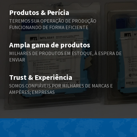
Belimo
4,375
Produtos & Perícia
Belling Lee
4,606
TEREMOS SUA OPERAÇÃO DE PRODUÇÃO
FUNCIONANDO DE FORMA EFICIENTE
Bently Nevada
3,301
Benzlers
3,340
Ampla gama de produtos
Berger Lahr
4,024
MILHARES DE PRODUTOS EM ESTOQUE, À ESPERA DE
ENVIAR
Bernstein
3,431
Bihl+Wiedemann
3,888
Trust & Experiência
Boneham & Turner
4,281
SOMOS CONFIÁVEIS POR MILHARES DE MARCAS E
AMPÈRES; EMPRESAS
Bonfiglioli
3,238
Bosch Rexroth
4,631
Bottero
3,388
Brady
4,046
British Encoder
4,469