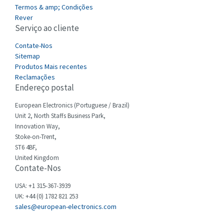
4,256
Termos & amp; Condições
Cefco
Rever
4,284
Serviço ao cliente
Cegelec
4,397
Contate-Nos
Celduc
3,497
Sitemap
Produtos Mais recentes
Cello-lite
3,820
Reclamações
Endereço postal
Cherry
3,617
Chessell
European Electronics (Portuguese / Brazil)
4,840
Unit 2, North Staffs Business Park,
Chint
4,270
Innovation Way,
Stoke-on-Trent,
Chloride
4,514
ST6 4BF,
Cincinnati Milacron
United Kingdom
4,212
Contate-Nos
Citel
3,592
USA: +1 315-367-3939
Clem
3,403
UK: +44 (0) 1782 821 253
sales@european-electronics.com
Cognex
4,143