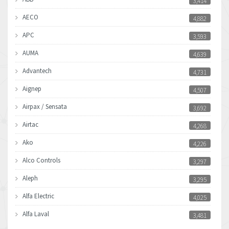
3,414
AECO
4,882
APC
3,593
AUMA
4,639
Advantech
4,731
Aignep
4,507
Airpax / Sensata
3,692
Airtac
4,268
Ako
4,226
Alco Controls
3,297
Aleph
3,295
Alfa Electric
4,025
Alfa Laval
3,481