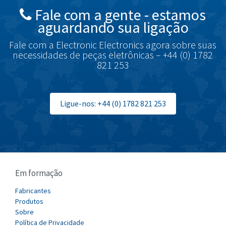
Fale com a gente - estamos
Brodersen
4,046
aguardando sua ligação
Brook Crompton
3,645
Fale com a Electronic Electronics agora sobre suas
Brown Boveri
3,685
necessidades de peças eletrônicas – +44 (0) 1782
821 253
Broyce Control
4,715
Bti
3,853
Burgess
Ligue-nos: +44 (0) 1782 821 253
4,355
Burkert
3,220
Bussmann
4,888
Cablecraft
3,095
Em formação
Cabur
3,551
Canalplast
Fabricantes
4,311
Produtos
Carlo Gavazzi
3,781
Sobre
Política de Privacidade
Castell