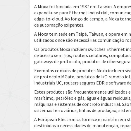
A Moxa foi fundada em 1987 em Taiwan. A empre
expandiu-se para Ethernet industrial, comunicaç
edge-to-cloud. Ao longo do tempo, a Moxa tornou
de automação exigentes.
A Moxa tem sede em Taipé, Taiwan, e opera em m
utilizados onde são necessárias comunicação rob
Os produtos Moxa incluem switches Ethernet indus
de acesso sem fios, routers celulares, computa
gateways de protocolo, produtos de ciberseguran
Exemplos comuns de produtos Moxa incluem switc
de protocolo MGate, produtos de I/O remoto ioL
industriais UC, routers seguros EDR e software d
Estes produtos são frequentemente utilizados em 
marítimo, petróleo e gás, água e águas residuai
máquinas e sistemas de controlo industrial. Sã
sistemas ferroviários, linhas de produção, siste
A European Electronics fornece e mantém em st
destinadas a necessidades de manutenção, repara