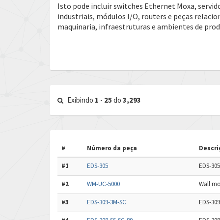
Isto pode incluir switches Ethernet Moxa, servid
industriais, módulos I/O, routers e peças relac
maquinaria, infraestruturas e ambientes de pro
Exibindo
1
-
25
do
3,293
#
Número da peça
Descri
#1
EDS-305
EDS-305
#2
WM-UC-5000
Wall mo
#3
EDS-309-3M-SC
EDS-309