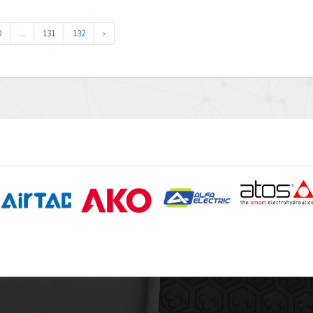
0
...
131
132
›