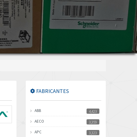
FABRICANTES
ABB
4,423
AECO
3,359
APC
3,323