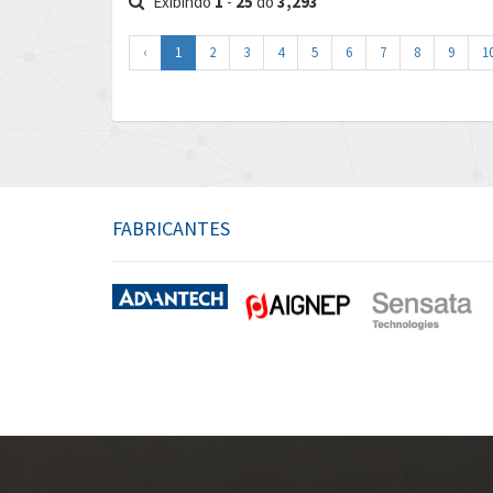
Exibindo
1
-
25
do
3,293
‹
1
2
3
4
5
6
7
8
9
1
FABRICANTES