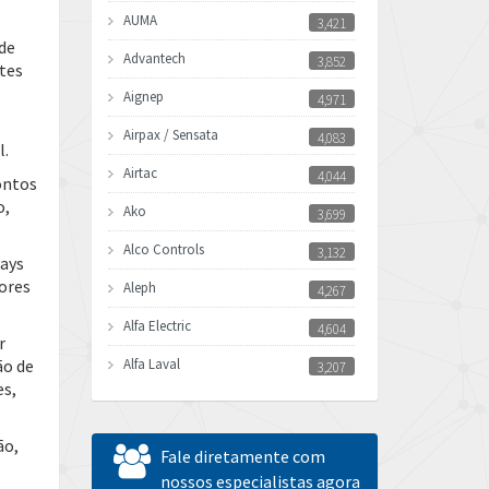
AUMA
3,421
de
Advantech
3,852
tes
Aignep
4,971
Airpax / Sensata
4,083
l.
Airtac
4,044
ontos
o,
Ako
3,699
Alco Controls
3,132
ways
ores
Aleph
4,267
Alfa Electric
4,604
r
ão de
Alfa Laval
3,207
es,
Allen Bradley
4,665
Allen West
3,388
ão,
Fale diretamente com
Amperite
nossos especialistas agora
4,219