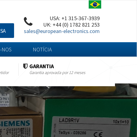
USA: +1 315-367-3939
UK: +44 (0) 1782 821 253
ISA
sales@european-electronics.com
-NOS
NOTÍCIA
GARANTIA
tidor
Garantia aprovada por 12 meses