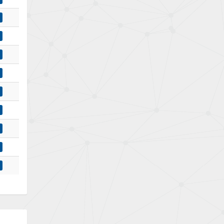
Bently Nevada
4,796
Benzlers
4,859
Berger Lahr
4,977
Bernstein
4,244
Bihl+Wiedemann
4,261
Boneham & Turner
4,223
Bonfiglioli
4,260
Bosch Rexroth
4,971
Bottero
4,204
Brady
4,743
British Encoder
4,156
Brodersen
4,535
Brook Crompton
4,414