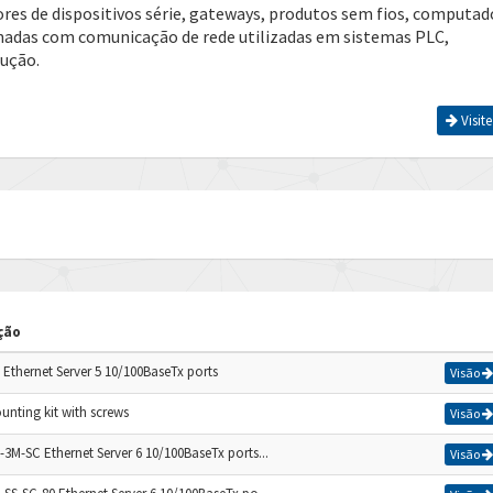
ores de dispositivos série, gateways, produtos sem fios, computad
ionadas com comunicação de rede utilizadas em sistemas PLC,
dução.
Visite
ção
 Ethernet Server 5 10/100BaseTx ports
Visão
unting kit with screws
Visão
-3M-SC Ethernet Server 6 10/100BaseTx ports...
Visão