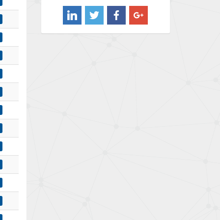
4,974
Barber Colman
4,438
Barksdale
3,856
Bartec
3,498
Bauer Gear Motor
3,331
Baumer
3,765
Baumuller
4,413
Bbc
4,810
Bd Sensors
4,641
Beckhoff
4,278
Beijer Electronics
3,168
Belimo
3,490
Belling Lee
3,852