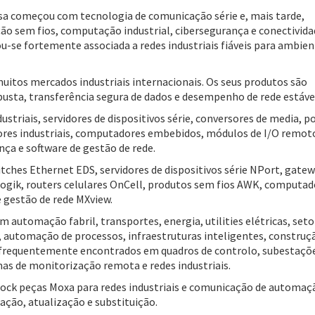
sa começou com tecnologia de comunicação série e, mais tarde,
ão sem fios, computação industrial, cibersegurança e conectivida
-se fortemente associada a redes industriais fiáveis para ambien
uitos mercados industriais internacionais. Os seus produtos são
usta, transferência segura de dados e desempenho de rede estáve
triais, servidores de dispositivos série, conversores de media, p
dores industriais, computadores embebidos, módulos de I/O remot
ça e software de gestão de rede.
hes Ethernet EDS, servidores de dispositivos série NPort, gate
ogik, routers celulares OnCell, produtos sem fios AWK, computad
e gestão de rede MXview.
automação fabril, transportes, energia, utilities elétricas, seto
s, automação de processos, infraestruturas inteligentes, construç
o frequentemente encontrados em quadros de controlo, subestaçõ
mas de monitorização remota e redes industriais.
ock peças Moxa para redes industriais e comunicação de automaç
ção, atualização e substituição.