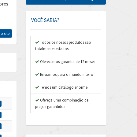
ores
Amphenol
4,742
Amplicon Liveline
4,070
VOCÊ SABIA?
Anybus
4,672
 o site
Apex Dynamics
4,567
Todos os nossos produtos são
totalmente testados
Asco Numatics
3,001
Atos
Oferecemos garantia de 12 meses
4,276
Autonics
4,747
Enviamos para o mundo inteiro
Aventics
4,270
Temos um catálogo enorme
B&R
4,353
Ofereça uma combinação de
Baco
4,336
preços garantidos
Baldor
4,901
Balluff
3,095
Banner