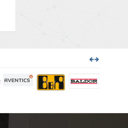
Brown Boveri
3,698
Broyce Control
3,268
Bti
3,862
Burgess
4,080
Burkert
4,902
Bussmann
4,204
Cablecraft
3,683
Cabur
3,118
Canalplast
3,667
Carlo Gavazzi
4,715
Castell
3,594
Cefco
3,821
Cegelec
3,733