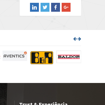
4,974
Barber Colman
4,438
Barksdale
3,856
Bartec
3,498
Bauer Gear Motor
3,331
Baumer
3,765
Baumuller
4,413
Bbc
4,810
Bd Sensors
4,641
Beckhoff
4,278
Beijer Electronics
3,168
Belimo
3,490
Belling Lee
3,852
Trust & Experiência