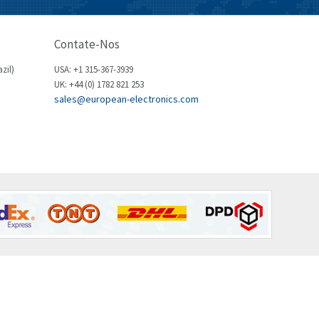
Brown Boveri
3,698
Broyce Control
3,268
Contate-Nos
Bti
3,862
zil)
USA: +1 315-367-3939
Burgess
UK: +44 (0) 1782 821 253
4,080
sales@european-electronics.com
Burkert
4,902
Bussmann
4,204
Cablecraft
3,683
Cabur
3,118
Canalplast
3,667
Carlo Gavazzi
4,715
Castell
3,594
Cefco
3,821
Cegelec
3,733