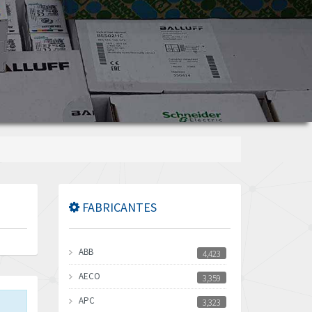
FABRICANTES
ABB
4,423
AECO
3,359
APC
3,323