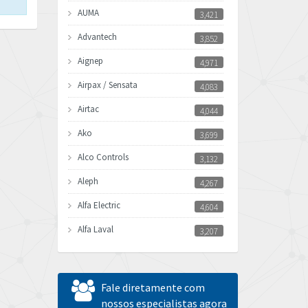
AUMA
3,421
Advantech
3,852
Aignep
4,971
Airpax / Sensata
4,083
Airtac
4,044
Ako
3,699
Alco Controls
3,132
Aleph
4,267
Alfa Electric
4,604
Alfa Laval
3,207
Allen Bradley
4,665
Allen West
3,388
Fale diretamente com
Amperite
nossos especialistas agora
4,219