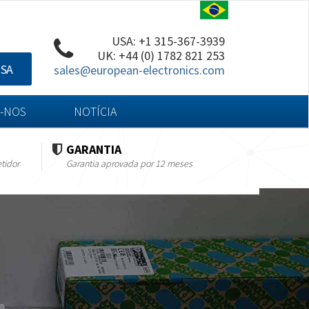
USA: +1 315-367-3939
UK: +44 (0) 1782 821 253
ISA
sales@european-electronics.com
-NOS
NOTÍCIA
GARANTIA
tidor
Garantia aprovada por 12 meses