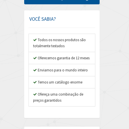
Amphenol
4,742
Amplicon Liveline
4,070
VOCÊ SABIA?
Anybus
4,672
Apex Dynamics
4,567
Todos os nossos produtos são
totalmente testados
Asco Numatics
3,001
Atos
Oferecemos garantia de 12 meses
4,276
Autonics
4,747
Enviamos para o mundo inteiro
Aventics
4,270
Temos um catálogo enorme
B&R
4,353
Ofereça uma combinação de
Baco
4,336
preços garantidos
Baldor
4,901
Balluff
3,095
Banner