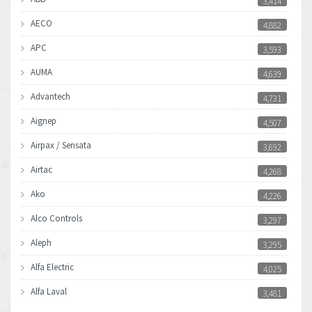
3,414
AECO
4,882
APC
3,593
AUMA
4,639
Advantech
4,731
Aignep
4,507
Airpax / Sensata
3,692
Airtac
4,268
Ako
4,226
Alco Controls
3,297
Aleph
3,295
Alfa Electric
4,025
Alfa Laval
3,481