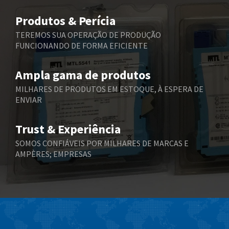
Belimo
4,375
Produtos & Perícia
Belling Lee
4,606
TEREMOS SUA OPERAÇÃO DE PRODUÇÃO
FUNCIONANDO DE FORMA EFICIENTE
Bently Nevada
3,301
Benzlers
3,340
Ampla gama de produtos
Berger Lahr
4,024
MILHARES DE PRODUTOS EM ESTOQUE, À ESPERA DE
ENVIAR
Bernstein
3,431
Bihl+Wiedemann
3,888
Trust & Experiência
Boneham & Turner
4,281
SOMOS CONFIÁVEIS POR MILHARES DE MARCAS E
AMPÈRES; EMPRESAS
Bonfiglioli
3,238
Bosch Rexroth
4,631
Bottero
3,388
Brady
4,046
British Encoder
4,469