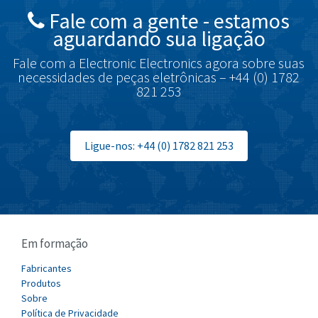
Fale com a gente - estamos
Brodersen
4,046
aguardando sua ligação
Brook Crompton
3,645
Fale com a Electronic Electronics agora sobre suas
Brown Boveri
3,685
necessidades de peças eletrônicas – +44 (0) 1782
821 253
Broyce Control
4,715
Bti
3,853
Burgess
Ligue-nos: +44 (0) 1782 821 253
4,355
Burkert
3,220
Bussmann
4,888
Cablecraft
3,095
Em formação
Cabur
3,551
Canalplast
Fabricantes
4,311
Produtos
Carlo Gavazzi
3,781
Sobre
Política de Privacidade
Castell