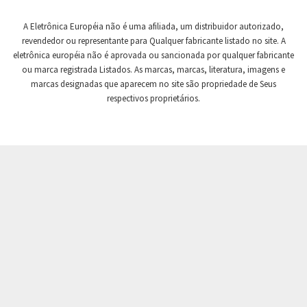
Crompton Controls
4,106
A Eletrônica Européia não é uma afiliada, um distribuidor autorizado,
Crompton Instruments
4,142
revendedor ou representante para Qualquer fabricante listado no site. A
eletrônica européia não é aprovada ou sancionada por qualquer fabricante
Crouse Hinds
4,497
ou marca registrada Listados. As marcas, marcas, literatura, imagens e
Crouzet
3,372
marcas designadas que aparecem no site são propriedade de Seus
respectivos proprietários.
Crydom
4,480
Cutler Hammer
3,565
DEMAG
4,071
Daito
4,332
Danaher Controls
3,880
Danaher Motion
3,904
Danfoss
3,794
Datasensing
3,204
Delta
4,867