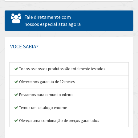
Allen Bradley
4,544
Allen West
3,820
Fale diretamente com
Amperite
nossos especialistas agora
3,324
Amphenol
3,641
Amplicon Liveline
3,596
VOCÊ SABIA?
Anybus
3,444
Apex Dynamics
3,264
Todos os nossos produtos são totalmente testados
Asco Numatics
3,360
Oferecemos garantia de 12 meses
Atos
4,205
Enviamos para o mundo inteiro
Autonics
4,627
Temos um catálogo enorme
Aventics
3,408
B&R
Ofereça uma combinação de preços garantidos
4,795
Baco
4,676