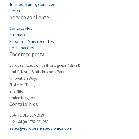
4,256
Termos & amp; Condições
Cefco
Rever
4,284
Serviço ao cliente
Cegelec
4,397
Contate-Nos
Celduc
3,497
Sitemap
Produtos Mais recentes
Cello-lite
3,820
Reclamações
Endereço postal
Cherry
3,617
Chessell
European Electronics (Portuguese / Brazil)
4,840
Unit 2, North Staffs Business Park,
Chint
4,270
Innovation Way,
Stoke-on-Trent,
Chloride
4,514
ST6 4BF,
Cincinnati Milacron
United Kingdom
4,212
Contate-Nos
Citel
3,592
USA: +1 315-367-3939
Clem
3,403
UK: +44 (0) 1782 821 253
sales@european-electronics.com
Cognex
4,143