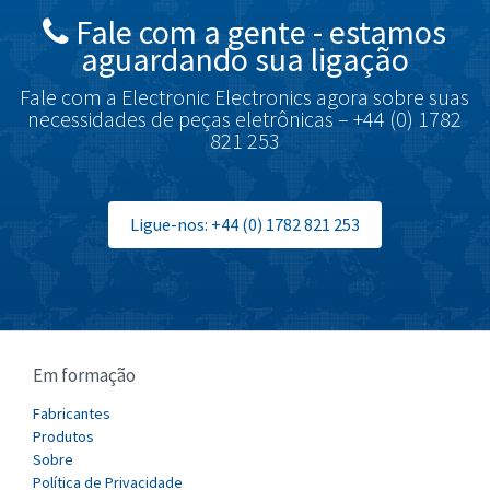
Fale com a gente - estamos
Brodersen
4,329
aguardando sua ligação
Brook Crompton
4,231
Fale com a Electronic Electronics agora sobre suas
Brown Boveri
3,216
necessidades de peças eletrônicas – +44 (0) 1782
821 253
Broyce Control
3,040
Bti
3,416
Burgess
Ligue-nos: +44 (0) 1782 821 253
3,722
Burkert
4,445
Bussmann
4,731
Cablecraft
4,549
Em formação
Cabur
4,608
Canalplast
Fabricantes
4,845
Produtos
Carlo Gavazzi
4,277
Sobre
Política de Privacidade
Castell