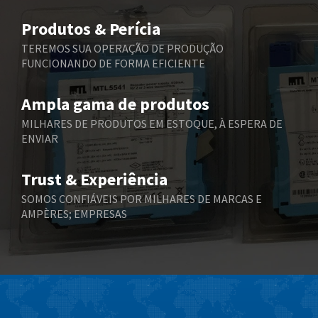
Belimo
4,496
Produtos & Perícia
Belling Lee
4,254
TEREMOS SUA OPERAÇÃO DE PRODUÇÃO
FUNCIONANDO DE FORMA EFICIENTE
Bently Nevada
4,002
Benzlers
3,180
Ampla gama de produtos
Berger Lahr
4,434
MILHARES DE PRODUTOS EM ESTOQUE, À ESPERA DE
ENVIAR
Bernstein
3,785
Bihl+Wiedemann
3,504
Trust & Experiência
Boneham & Turner
3,977
SOMOS CONFIÁVEIS POR MILHARES DE MARCAS E
AMPÈRES; EMPRESAS
Bonfiglioli
4,147
Bosch Rexroth
3,517
Bottero
3,683
Brady
3,726
British Encoder
4,151