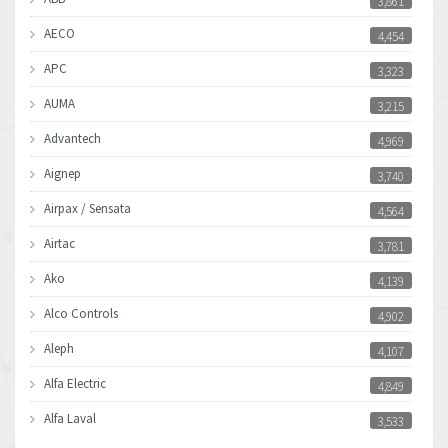
3,861
AECO
4,454
APC
3,323
AUMA
3,215
Advantech
4,969
Aignep
3,740
Airpax / Sensata
4,564
Airtac
3,781
Ako
4,139
Alco Controls
4,902
Aleph
4,107
Alfa Electric
4,849
Alfa Laval
3,533