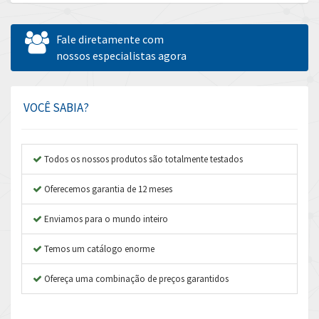
Allen Bradley
3,555
Allen West
4,026
Fale diretamente com
Amperite
nossos especialistas agora
3,092
Amphenol
3,536
Amplicon Liveline
3,408
VOCÊ SABIA?
Anybus
3,090
Apex Dynamics
4,866
Todos os nossos produtos são totalmente testados
Asco Numatics
3,225
Oferecemos garantia de 12 meses
Atos
4,231
Enviamos para o mundo inteiro
Autonics
3,135
Temos um catálogo enorme
Aventics
3,286
B&R
Ofereça uma combinação de preços garantidos
4,774
Baco
3,728