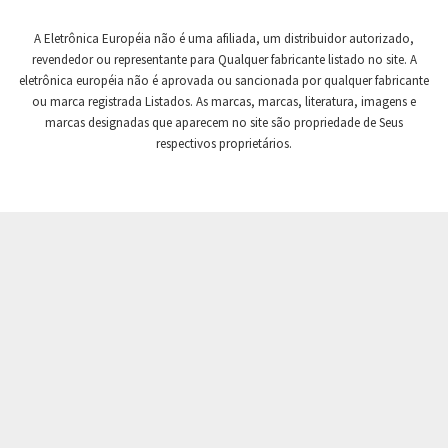
Crompton Controls
3,892
A Eletrônica Européia não é uma afiliada, um distribuidor autorizado,
Crompton Instruments
3,025
revendedor ou representante para Qualquer fabricante listado no site. A
eletrônica européia não é aprovada ou sancionada por qualquer fabricante
Crouse Hinds
3,271
ou marca registrada Listados. As marcas, marcas, literatura, imagens e
Crouzet
4,102
marcas designadas que aparecem no site são propriedade de Seus
respectivos proprietários.
Crydom
3,631
Cutler Hammer
3,486
DEMAG
4,979
Daito
3,651
Danaher Controls
3,471
Danaher Motion
4,662
Danfoss
3,788
Datasensing
4,301
Delta
3,471