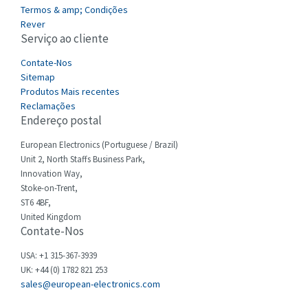
3,405
Termos & amp; Condições
Cefco
Rever
3,559
Serviço ao cliente
Cegelec
4,763
Contate-Nos
Celduc
4,964
Sitemap
Produtos Mais recentes
Cello-lite
4,897
Reclamações
Endereço postal
Cherry
3,792
Chessell
European Electronics (Portuguese / Brazil)
3,128
Unit 2, North Staffs Business Park,
Chint
3,247
Innovation Way,
Stoke-on-Trent,
Chloride
3,610
ST6 4BF,
Cincinnati Milacron
United Kingdom
4,008
Contate-Nos
Citel
3,390
USA: +1 315-367-3939
Clem
4,625
UK: +44 (0) 1782 821 253
sales@european-electronics.com
Cognex
3,214