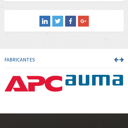
Baldor
4,137
Balluff
4,661
Banner
4,082
Barber Colman
4,927
Barksdale
3,992
Bartec
4,448
FABRICANTES
Bauer Gear Motor
4,053
Baumer
4,699
Baumuller
4,181
Bbc
4,272
Bd Sensors
4,186
Beckhoff
3,131
Beijer Electronics
4,288