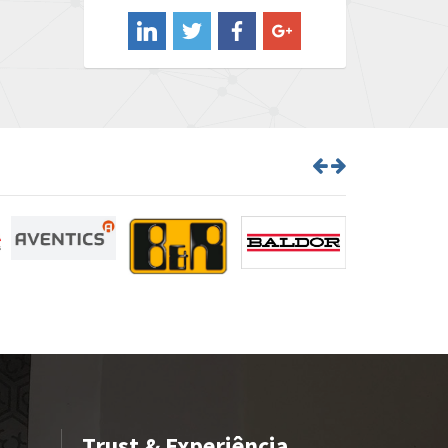
4,974
Barber Colman
4,438
Barksdale
3,856
Bartec
3,498
Bauer Gear Motor
3,331
Baumer
3,765
Baumuller
4,413
Bbc
4,810
Bd Sensors
4,641
Beckhoff
4,278
Beijer Electronics
3,168
Belimo
3,490
Belling Lee
3,852
Trust & Experiência