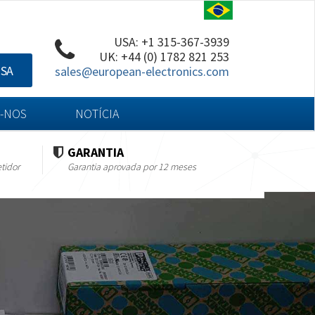
USA: +1 315-367-3939
UK: +44 (0) 1782 821 253
ISA
sales@european-electronics.com
-NOS
NOTÍCIA
GARANTIA
tidor
Garantia aprovada por 12 meses