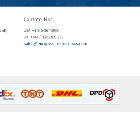
Brown Boveri
3,698
Broyce Control
3,268
Contate-Nos
Bti
3,862
zil)
USA: +1 315-367-3939
Burgess
UK: +44 (0) 1782 821 253
4,080
sales@european-electronics.com
Burkert
4,902
Bussmann
4,204
Cablecraft
3,683
Cabur
3,118
Canalplast
3,667
Carlo Gavazzi
4,715
Castell
3,594
Cefco
3,821
Cegelec
3,733