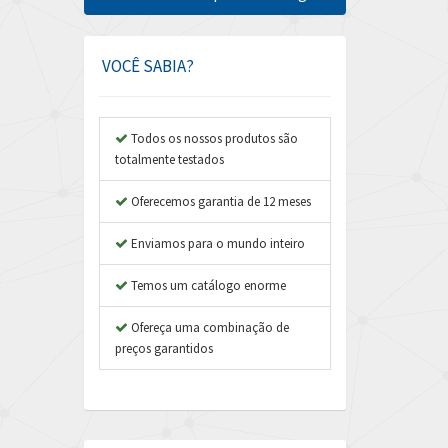
Amphenol
4,742
Amplicon Liveline
4,070
VOCÊ SABIA?
Anybus
4,672
Apex Dynamics
4,567
Todos os nossos produtos são
totalmente testados
Asco Numatics
3,001
Atos
Oferecemos garantia de 12 meses
4,276
Autonics
4,747
Enviamos para o mundo inteiro
Aventics
4,270
Temos um catálogo enorme
B&R
4,353
Ofereça uma combinação de
Baco
4,336
preços garantidos
Baldor
4,901
Balluff
3,095
Banner