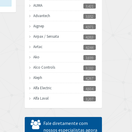
AUMA
3,421
Advantech
3,852
Aignep
4,971
Airpax / Sensata
4,083
Airtac
4,044
Ako
3,699
Alco Controls
3,132
Aleph
4,267
Alfa Electric
4,604
Alfa Laval
3,207
Allen Bradley
4,665
Allen West
3,388
Fale diretamente com
Amperite
nossos especialistas agora
4,219