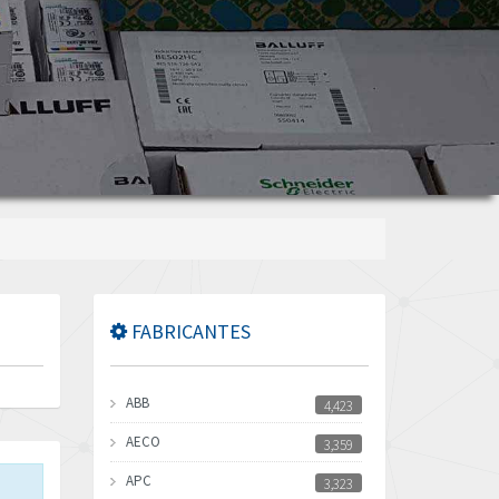
FABRICANTES
ABB
4,423
AECO
3,359
APC
3,323