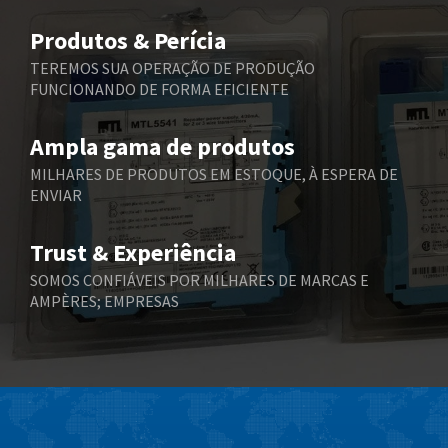
Belimo
4,375
Produtos & Perícia
Belling Lee
4,606
TEREMOS SUA OPERAÇÃO DE PRODUÇÃO
FUNCIONANDO DE FORMA EFICIENTE
Bently Nevada
3,301
Benzlers
3,340
Ampla gama de produtos
Berger Lahr
4,024
MILHARES DE PRODUTOS EM ESTOQUE, À ESPERA DE
ENVIAR
Bernstein
3,431
Bihl+Wiedemann
3,888
Trust & Experiência
Boneham & Turner
4,281
SOMOS CONFIÁVEIS POR MILHARES DE MARCAS E
AMPÈRES; EMPRESAS
Bonfiglioli
3,238
Bosch Rexroth
4,631
Bottero
3,388
Brady
4,046
British Encoder
4,469