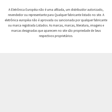
Crompton Controls
4,106
A Eletrônica Européia não é uma afiliada, um distribuidor autorizado,
Crompton Instruments
4,142
revendedor ou representante para Qualquer fabricante listado no site. A
eletrônica européia não é aprovada ou sancionada por qualquer fabricante
Crouse Hinds
4,497
ou marca registrada Listados. As marcas, marcas, literatura, imagens e
Crouzet
3,372
marcas designadas que aparecem no site são propriedade de Seus
respectivos proprietários.
Crydom
4,480
Cutler Hammer
3,565
DEMAG
4,071
Daito
4,332
Danaher Controls
3,880
Danaher Motion
3,904
Danfoss
3,794
Datasensing
3,204
Delta
4,867