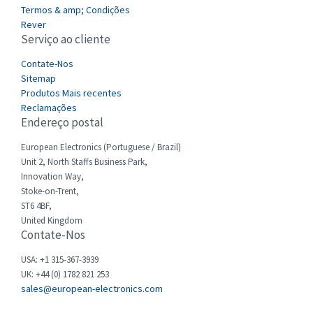
4,256
Termos & amp; Condições
Cefco
Rever
4,284
Serviço ao cliente
Cegelec
4,397
Contate-Nos
Celduc
3,497
Sitemap
Produtos Mais recentes
Cello-lite
3,820
Reclamações
Endereço postal
Cherry
3,617
Chessell
European Electronics (Portuguese / Brazil)
4,840
Unit 2, North Staffs Business Park,
Chint
4,270
Innovation Way,
Stoke-on-Trent,
Chloride
4,514
ST6 4BF,
Cincinnati Milacron
United Kingdom
4,212
Contate-Nos
Citel
3,592
USA: +1 315-367-3939
Clem
3,403
UK: +44 (0) 1782 821 253
sales@european-electronics.com
Cognex
4,143