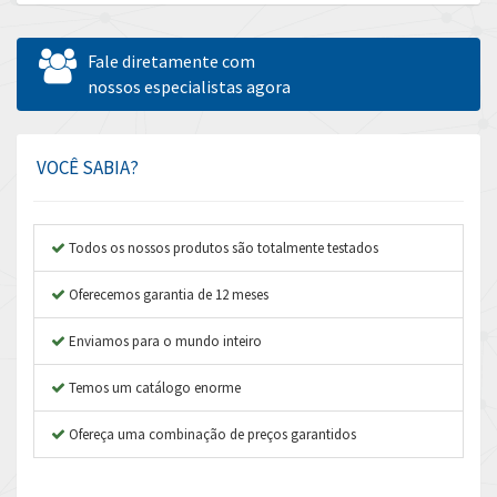
Allen Bradley
4,544
Allen West
3,820
Fale diretamente com
Amperite
nossos especialistas agora
3,324
Amphenol
3,641
Amplicon Liveline
3,596
VOCÊ SABIA?
Anybus
3,444
Apex Dynamics
3,264
Todos os nossos produtos são totalmente testados
Asco Numatics
3,360
Oferecemos garantia de 12 meses
Atos
4,205
Enviamos para o mundo inteiro
Autonics
4,627
Temos um catálogo enorme
Aventics
3,408
B&R
Ofereça uma combinação de preços garantidos
4,795
Baco
4,676