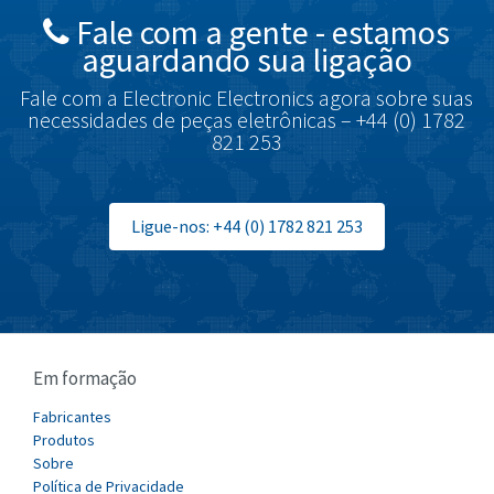
Fale com a gente - estamos
Brodersen
4,046
aguardando sua ligação
Brook Crompton
3,645
Fale com a Electronic Electronics agora sobre suas
Brown Boveri
3,685
necessidades de peças eletrônicas – +44 (0) 1782
821 253
Broyce Control
4,715
Bti
3,853
Burgess
Ligue-nos: +44 (0) 1782 821 253
4,355
Burkert
3,220
Bussmann
4,888
Cablecraft
3,095
Em formação
Cabur
3,551
Canalplast
Fabricantes
4,311
Produtos
Carlo Gavazzi
3,781
Sobre
Política de Privacidade
Castell