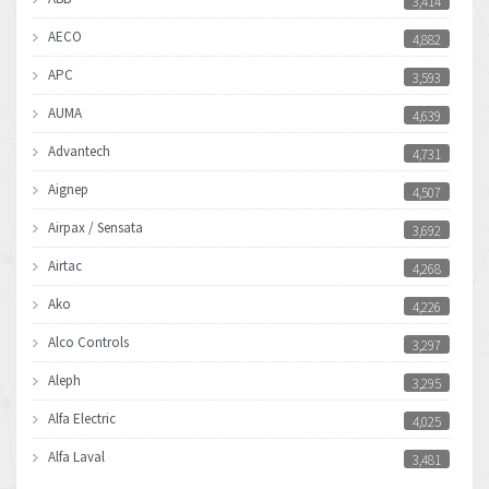
3,414
AECO
4,882
APC
3,593
AUMA
4,639
Advantech
4,731
Aignep
4,507
Airpax / Sensata
3,692
Airtac
4,268
Ako
4,226
Alco Controls
3,297
Aleph
3,295
Alfa Electric
4,025
Alfa Laval
3,481