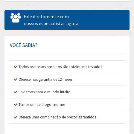
Allen Bradley
4,726
Allen West
4,292
Fale diretamente com
Amperite
nossos especialistas agora
4,064
Amphenol
4,401
Amplicon Liveline
3,144
VOCÊ SABIA?
Anybus
3,611
Apex Dynamics
4,269
Todos os nossos produtos são totalmente testados
Asco Numatics
3,696
Oferecemos garantia de 12 meses
Atos
4,704
Enviamos para o mundo inteiro
Autonics
4,155
Temos um catálogo enorme
Aventics
4,112
B&R
Ofereça uma combinação de preços garantidos
3,369
Baco
4,274