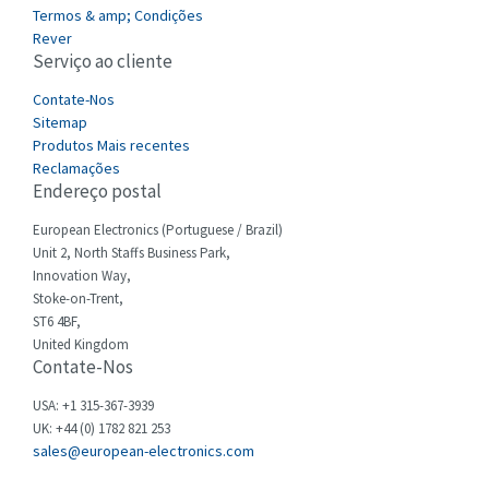
3,058
Termos & amp; Condições
Cefco
Rever
3,900
Serviço ao cliente
Cegelec
4,405
Contate-Nos
Celduc
3,913
Sitemap
Produtos Mais recentes
Cello-lite
3,908
Reclamações
Endereço postal
Cherry
3,088
Chessell
European Electronics (Portuguese / Brazil)
3,398
Unit 2, North Staffs Business Park,
Chint
4,931
Innovation Way,
Stoke-on-Trent,
Chloride
3,941
ST6 4BF,
Cincinnati Milacron
United Kingdom
3,371
Contate-Nos
Citel
4,347
USA: +1 315-367-3939
Clem
4,693
UK: +44 (0) 1782 821 253
sales@european-electronics.com
Cognex
4,353