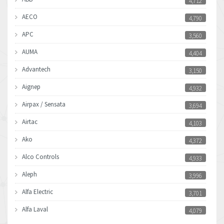
4,712
AECO
4,790
APC
3,560
AUMA
4,404
Advantech
3,150
Aignep
4,932
Airpax / Sensata
3,694
Airtac
4,103
Ako
4,372
Alco Controls
4,933
Aleph
3,996
Alfa Electric
3,701
Alfa Laval
4,079