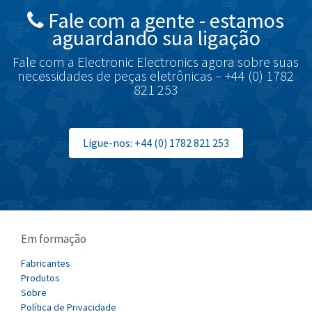
Fale com a gente - estamos
Brodersen
3,460
aguardando sua ligação
Brook Crompton
3,573
Fale com a Electronic Electronics agora sobre suas
Brown Boveri
3,575
necessidades de peças eletrônicas – +44 (0) 1782
821 253
Broyce Control
4,630
Bti
3,505
Burgess
Ligue-nos: +44 (0) 1782 821 253
3,926
Burkert
3,898
Bussmann
4,992
Cablecraft
3,363
Em formação
Cabur
3,115
Canalplast
Fabricantes
3,545
Produtos
Carlo Gavazzi
4,563
Sobre
Política de Privacidade
Castell