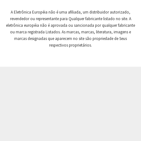
Crompton Controls
3,253
A Eletrônica Européia não é uma afiliada, um distribuidor autorizado,
Crompton Instruments
4,152
revendedor ou representante para Qualquer fabricante listado no site. A
eletrônica européia não é aprovada ou sancionada por qualquer fabricante
Crouse Hinds
3,271
ou marca registrada Listados. As marcas, marcas, literatura, imagens e
Crouzet
4,380
marcas designadas que aparecem no site são propriedade de Seus
respectivos proprietários.
Crydom
3,794
Cutler Hammer
4,800
DEMAG
3,888
Daito
3,056
Danaher Controls
4,610
Danaher Motion
4,687
Danfoss
3,774
Datasensing
4,824
Delta
3,787