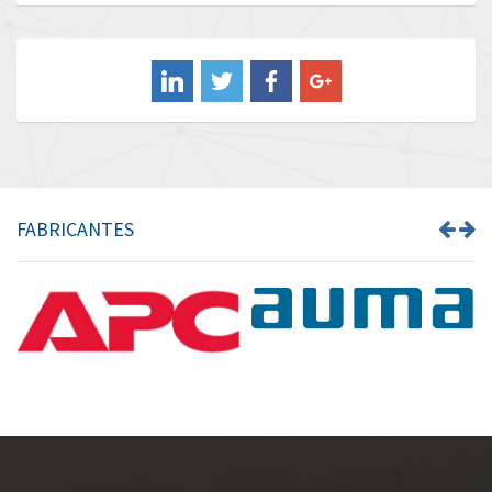
Baldor
4,202
Balluff
4,831
Banner
3,572
Barber Colman
4,528
Barksdale
4,543
Bartec
4,582
FABRICANTES
Bauer Gear Motor
4,408
Baumer
4,317
Baumuller
4,470
Bbc
4,300
Bd Sensors
4,995
Beckhoff
4,566
Beijer Electronics
4,886