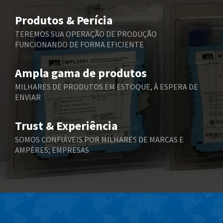
Belimo
4,461
Produtos & Perícia
Belling Lee
3,390
TEREMOS SUA OPERAÇÃO DE PRODUÇÃO
FUNCIONANDO DE FORMA EFICIENTE
Bently Nevada
4,658
Benzlers
4,083
Ampla gama de produtos
Berger Lahr
3,886
MILHARES DE PRODUTOS EM ESTOQUE, À ESPERA DE
ENVIAR
Bernstein
3,302
Bihl+Wiedemann
3,918
Trust & Experiência
Boneham & Turner
4,842
SOMOS CONFIÁVEIS POR MILHARES DE MARCAS E
AMPÈRES; EMPRESAS
Bonfiglioli
4,406
Bosch Rexroth
3,606
Bottero
3,373
Brady
4,042
British Encoder
4,272