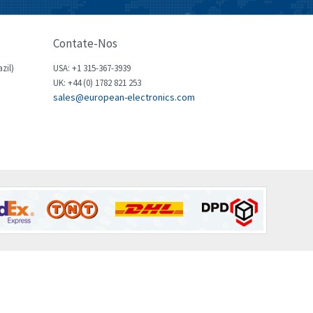
Brown Boveri
3,216
Broyce Control
3,040
Contate-Nos
Bti
3,416
zil)
USA: +1 315-367-3939
Burgess
UK: +44 (0) 1782 821 253
3,722
sales@european-electronics.com
Burkert
4,445
Bussmann
4,731
Cablecraft
4,549
Cabur
4,608
Canalplast
4,845
Carlo Gavazzi
4,277
Castell
3,405
Cefco
3,559
Cegelec
4,763