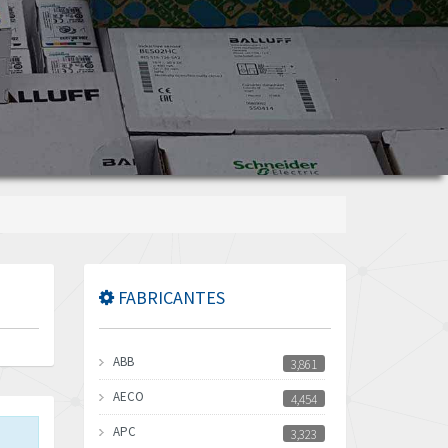
FABRICANTES
ABB
3,861
AECO
4,454
APC
3,323