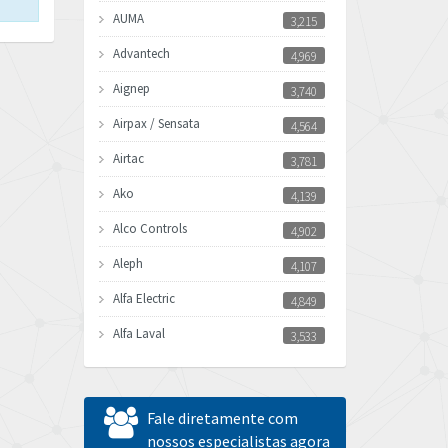
AUMA
3,215
Advantech
4,969
Aignep
3,740
Airpax / Sensata
4,564
Airtac
3,781
Ako
4,139
Alco Controls
4,902
Aleph
4,107
Alfa Electric
4,849
Alfa Laval
3,533
Allen Bradley
3,555
Allen West
4,026
Fale diretamente com
Amperite
nossos especialistas agora
3,092