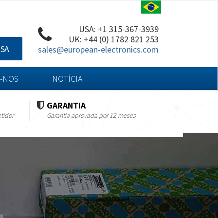
USA: +1 315-367-3939
UK: +44 (0) 1782 821 253
ISA
sales@european-electronics.com
-NOS
NOTÍCIA
GARANTIA
tidor
Garantia aprovada por 12 meses