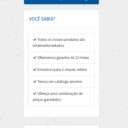
Amphenol
3,536
Amplicon Liveline
3,408
VOCÊ SABIA?
Anybus
3,090
Apex Dynamics
4,866
Todos os nossos produtos são
totalmente testados
Asco Numatics
3,225
Atos
Oferecemos garantia de 12 meses
4,231
Autonics
3,135
Enviamos para o mundo inteiro
Aventics
3,286
Temos um catálogo enorme
B&R
4,774
Ofereça uma combinação de
Baco
3,728
preços garantidos
Baldor
4,137
Balluff
4,661
Banner