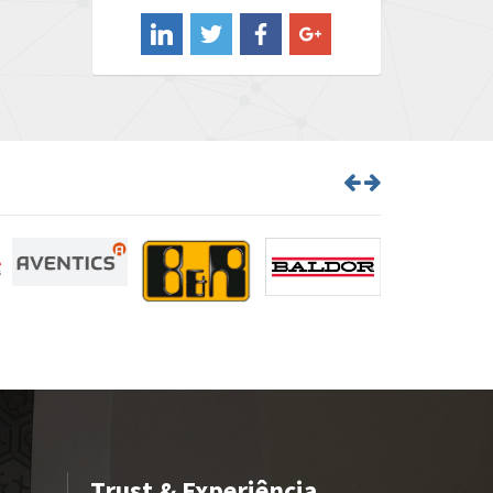
4,082
Barber Colman
4,927
Barksdale
3,992
Bartec
4,448
Bauer Gear Motor
4,053
Baumer
4,699
Baumuller
4,181
Bbc
4,272
Bd Sensors
4,186
Beckhoff
3,131
Beijer Electronics
4,288
Belimo
4,496
Belling Lee
4,254
Trust & Experiência