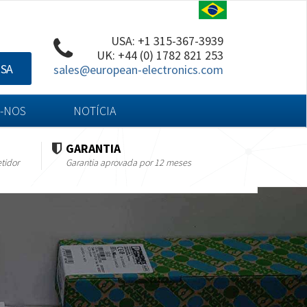
USA: +1 315-367-3939
UK: +44 (0) 1782 821 253
ISA
sales@european-electronics.com
-NOS
NOTÍCIA
GARANTIA
tidor
Garantia aprovada por 12 meses