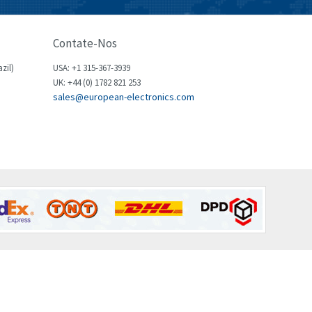
Brown Boveri
3,685
Broyce Control
4,715
Contate-Nos
Bti
3,853
zil)
USA: +1 315-367-3939
Burgess
UK: +44 (0) 1782 821 253
4,355
sales@european-electronics.com
Burkert
3,220
Bussmann
4,888
Cablecraft
3,095
Cabur
3,551
Canalplast
4,311
Carlo Gavazzi
3,781
Castell
4,256
Cefco
4,284
Cegelec
4,397