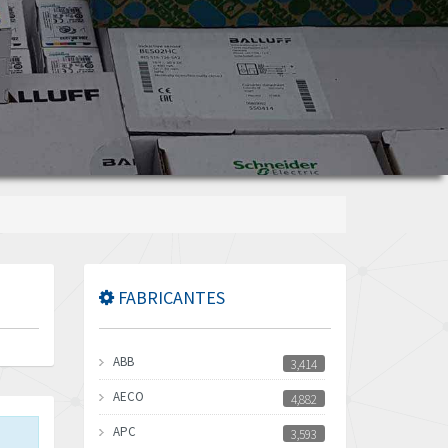
FABRICANTES
ABB
3,414
AECO
4,882
APC
3,593