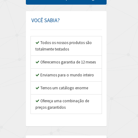
Amphenol
3,641
Amplicon Liveline
3,596
VOCÊ SABIA?
Anybus
3,444
Apex Dynamics
3,264
Todos os nossos produtos são
totalmente testados
Asco Numatics
3,360
Atos
Oferecemos garantia de 12 meses
4,205
Autonics
4,627
Enviamos para o mundo inteiro
Aventics
3,408
Temos um catálogo enorme
B&R
4,795
Ofereça uma combinação de
Baco
4,676
preços garantidos
Baldor
3,469
Balluff
3,438
Banner