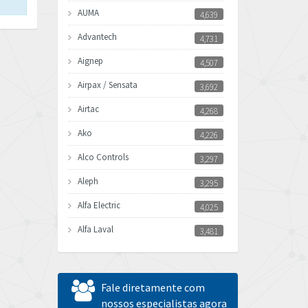
AUMA
4,639
Advantech
4,731
Aignep
4,507
Airpax / Sensata
3,692
Airtac
4,268
Ako
4,226
Alco Controls
3,297
Aleph
3,295
Alfa Electric
4,025
Alfa Laval
3,481
Allen Bradley
4,544
Allen West
3,820
Fale diretamente com
Amperite
nossos especialistas agora
3,324