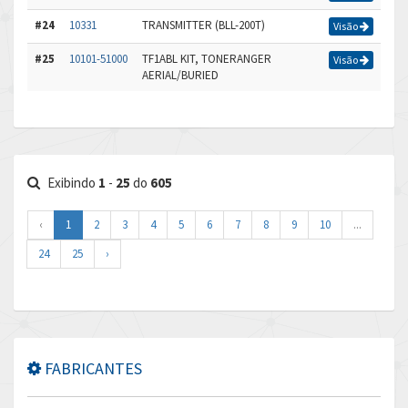
#24
10331
TRANSMITTER (BLL-200T)
Visão
#25
10101-51000
TF1ABL KIT, TONERANGER
Visão
AERIAL/BURIED
Exibindo
1
-
25
do
605
‹
1
2
3
4
5
6
7
8
9
10
...
24
25
›
FABRICANTES