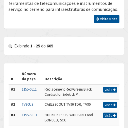
ferramentas de telecomunicações e instrumentos de
serviço no terreno para infraestruturas de comunicação.
Visite o site
Exibindo
1
-
25
do
605
Número
#
da peça
Descrição
#1
1155-0611
Replacement Red/Green/Black
Visão
Cordset for Sidekick P...
#2
TV90US
CABLESCOUT TV90 TDR, TV90
Visão
#3
1155-5013
SIDEKICK PLUS, WIDEBAND and
Visão
BONDED, SCC