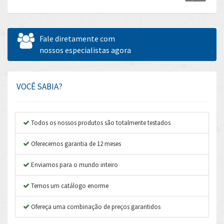
Allen Bradley
4,100
Allen West
4,431
Fale diretamente com
Amperite
nossos especialistas agora
4,495
Amphenol
4,954
Amplicon Liveline
4,962
VOCÊ SABIA?
Anybus
3,199
Apex Dynamics
4,845
Todos os nossos produtos são totalmente testados
Asco Numatics
4,182
Oferecemos garantia de 12 meses
Atos
4,384
Enviamos para o mundo inteiro
Autonics
4,956
Temos um catálogo enorme
Aventics
3,923
B&R
Ofereça uma combinação de preços garantidos
3,237
Baco