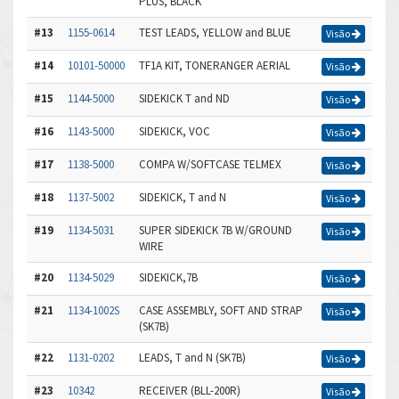
PLUS, BLACK
#13
1155-0614
TEST LEADS, YELLOW and BLUE
Visão
#14
10101-50000
TF1A KIT, TONERANGER AERIAL
Visão
#15
1144-5000
SIDEKICK T and ND
Visão
#16
1143-5000
SIDEKICK, VOC
Visão
#17
1138-5000
COMPA W/SOFTCASE TELMEX
Visão
#18
1137-5002
SIDEKICK, T and N
Visão
#19
1134-5031
SUPER SIDEKICK 7B W/GROUND
Visão
WIRE
#20
1134-5029
SIDEKICK,7B
Visão
#21
1134-1002S
CASE ASSEMBLY, SOFT AND STRAP
Visão
(SK7B)
#22
1131-0202
LEADS, T and N (SK7B)
Visão
#23
10342
RECEIVER (BLL-200R)
Visão