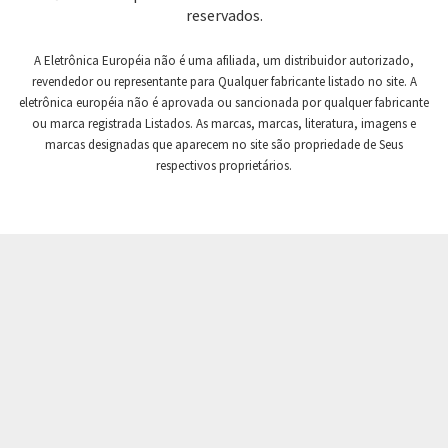
4,843
reservados.
Crompton Controls
4,301
A Eletrônica Européia não é uma afiliada, um distribuidor autorizado,
Crompton Instruments
3,009
revendedor ou representante para Qualquer fabricante listado no site. A
eletrônica européia não é aprovada ou sancionada por qualquer fabricante
Crouse Hinds
4,818
ou marca registrada Listados. As marcas, marcas, literatura, imagens e
Crouzet
3,247
marcas designadas que aparecem no site são propriedade de Seus
respectivos proprietários.
Crydom
4,410
Cutler Hammer
4,383
DEMAG
4,555
Daito
4,567
Danaher Controls
3,083
Danaher Motion
4,480
Danfoss
4,373
Datasensing
4,307