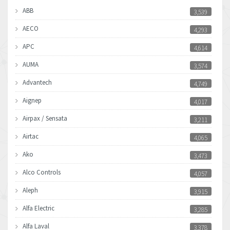
ABB
3,539
AECO
4,293
APC
4,614
AUMA
3,574
Advantech
4,749
Aignep
4,017
Airpax / Sensata
3,211
Airtac
4,065
Ako
3,473
Alco Controls
4,057
Aleph
3,915
Alfa Electric
3,285
Alfa Laval
3,378