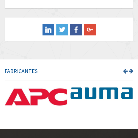
3,304
Baldor
4,763
Balluff
4,274
Banner
4,021
Barber Colman
3,825
Barksdale
4,908
Bartec
4,153
FABRICANTES
Bauer Gear Motor
4,382
Baumer
4,022
Baumuller
3,780
Bbc
3,321
Bd Sensors
4,277
Beckhoff
3,489