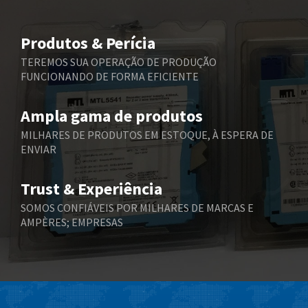
Beijer Electronics
4,560
Belimo
3,787
Produtos & Perícia
Belling Lee
3,604
TEREMOS SUA OPERAÇÃO DE PRODUÇÃO
FUNCIONANDO DE FORMA EFICIENTE
Bently Nevada
3,527
Benzlers
3,995
Ampla gama de produtos
Berger Lahr
3,800
MILHARES DE PRODUTOS EM ESTOQUE, À ESPERA DE
ENVIAR
Bernstein
3,511
Bihl+Wiedemann
3,192
Trust & Experiência
Boneham & Turner
3,993
SOMOS CONFIÁVEIS POR MILHARES DE MARCAS E
AMPÈRES; EMPRESAS
Bonfiglioli
4,268
Bosch Rexroth
3,344
Bottero
4,714
Brady
4,300