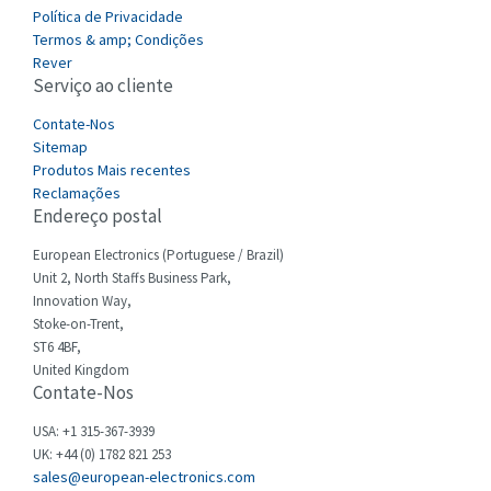
Política de Privacidade
Castell
3,246
Termos & amp; Condições
Cefco
Rever
4,484
Serviço ao cliente
Cegelec
4,177
Contate-Nos
Celduc
4,893
Sitemap
Produtos Mais recentes
Cello-lite
3,897
Reclamações
Endereço postal
Cherry
4,242
Chessell
European Electronics (Portuguese / Brazil)
3,167
Unit 2, North Staffs Business Park,
Chint
4,071
Innovation Way,
Stoke-on-Trent,
Chloride
4,556
ST6 4BF,
Cincinnati Milacron
United Kingdom
4,588
Contate-Nos
Citel
3,236
USA: +1 315-367-3939
Clem
3,584
UK: +44 (0) 1782 821 253
sales@european-electronics.com
Cognex
4,296