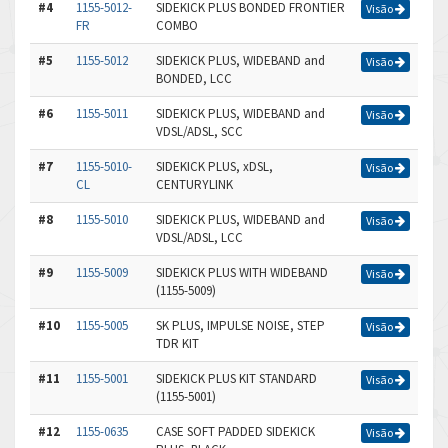
#4
1155-5012-
SIDEKICK PLUS BONDED FRONTIER
Visão
FR
COMBO
#5
1155-5012
SIDEKICK PLUS, WIDEBAND and
Visão
BONDED, LCC
#6
1155-5011
SIDEKICK PLUS, WIDEBAND and
Visão
VDSL/ADSL, SCC
#7
1155-5010-
SIDEKICK PLUS, xDSL,
Visão
CL
CENTURYLINK
#8
1155-5010
SIDEKICK PLUS, WIDEBAND and
Visão
VDSL/ADSL, LCC
#9
1155-5009
SIDEKICK PLUS WITH WIDEBAND
Visão
(1155-5009)
#10
1155-5005
SK PLUS, IMPULSE NOISE, STEP
Visão
TDR KIT
#11
1155-5001
SIDEKICK PLUS KIT STANDARD
Visão
(1155-5001)
#12
1155-0635
CASE SOFT PADDED SIDEKICK
Visão