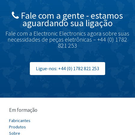
British Encoder
3,456
Fale com a gente - estamos
Brodersen
3,107
aguardando sua ligação
Brook Crompton
3,457
Fale com a Electronic Electronics agora sobre suas
Brown Boveri
4,812
necessidades de peças eletrônicas – +44 (0) 1782
821 253
Broyce Control
4,660
Bti
3,276
Burgess
Ligue-nos: +44 (0) 1782 821 253
4,863
Burkert
4,355
Bussmann
4,198
Cablecraft
3,970
Em formação
Cabur
3,830
Canalplast
Fabricantes
3,384
Produtos
Carlo Gavazzi
3,702
Sobre