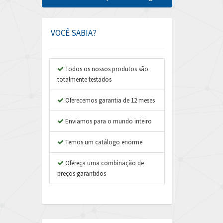
Amphenol
3,641
Amplicon Liveline
3,596
VOCÊ SABIA?
Anybus
3,444
Apex Dynamics
3,264
Todos os nossos produtos são
totalmente testados
Asco Numatics
3,360
Atos
Oferecemos garantia de 12 meses
4,205
Autonics
4,627
Enviamos para o mundo inteiro
Aventics
3,408
Temos um catálogo enorme
B&R
4,795
Ofereça uma combinação de
Baco
4,676
preços garantidos
Baldor
3,469
Balluff
3,438
Banner