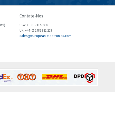
Brown Boveri
3,685
Broyce Control
4,715
Contate-Nos
Bti
3,853
zil)
USA: +1 315-367-3939
Burgess
UK: +44 (0) 1782 821 253
4,355
sales@european-electronics.com
Burkert
3,220
Bussmann
4,888
Cablecraft
3,095
Cabur
3,551
Canalplast
4,311
Carlo Gavazzi
3,781
Castell
4,256
Cefco
4,284
Cegelec
4,397