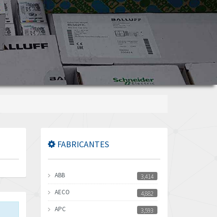
FABRICANTES
ABB
3,414
AECO
4,882
APC
3,593