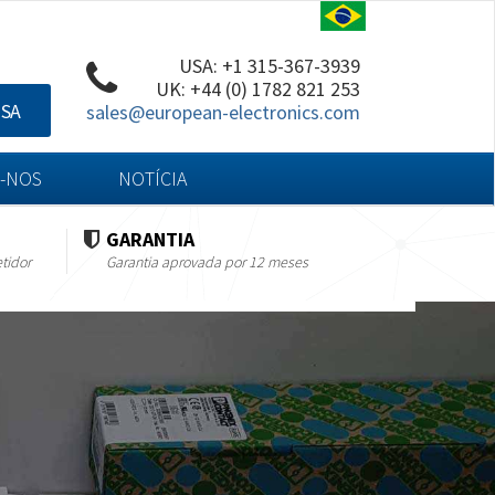
USA: +1 315-367-3939
UK: +44 (0) 1782 821 253
ISA
sales@european-electronics.com
-NOS
NOTÍCIA
GARANTIA
tidor
Garantia aprovada por 12 meses