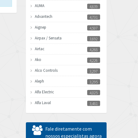
AUMA
4,639
Advantech
4,731
Aignep
4,507
Airpax / Sensata
3,692
Airtac
4,268
Ako
4,226
Alco Controls
3,297
Aleph
3,295
Alfa Electric
4,025
Alfa Laval
3,481
Allen Bradley
4,544
Allen West
3,820
Fale diretamente com
Amperite
nossos especialistas agora
3,324