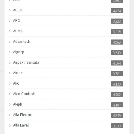
3,861
AECO
4,454
APC
3,323
AUMA
3,215
Advantech
4,969
Aignep
3,740
Airpax / Sensata
4,564
Airtac
3,781
Ako
4,139
Alco Controls
4,902
Aleph
4,107
Alfa Electric
4,849
Alfa Laval
3,533