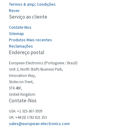
3,405
Termos & amp; Condições
Cefco
Rever
3,559
Serviço ao cliente
Cegelec
4,763
Contate-Nos
Celduc
4,964
Sitemap
Produtos Mais recentes
Cello-lite
4,897
Reclamações
Endereço postal
Cherry
3,792
Chessell
European Electronics (Portuguese / Brazil)
3,128
Unit 2, North Staffs Business Park,
Chint
3,247
Innovation Way,
Stoke-on-Trent,
Chloride
3,610
ST6 4BF,
Cincinnati Milacron
United Kingdom
4,008
Contate-Nos
Citel
3,390
USA: +1 315-367-3939
Clem
4,625
UK: +44 (0) 1782 821 253
sales@european-electronics.com
Cognex
3,214