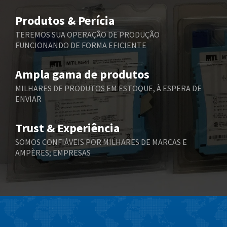
Belimo
4,496
Produtos & Perícia
Belling Lee
4,254
TEREMOS SUA OPERAÇÃO DE PRODUÇÃO
FUNCIONANDO DE FORMA EFICIENTE
Bently Nevada
4,002
Benzlers
3,180
Ampla gama de produtos
Berger Lahr
4,434
MILHARES DE PRODUTOS EM ESTOQUE, À ESPERA DE
ENVIAR
Bernstein
3,785
Bihl+Wiedemann
3,504
Trust & Experiência
Boneham & Turner
3,977
SOMOS CONFIÁVEIS POR MILHARES DE MARCAS E
AMPÈRES; EMPRESAS
Bonfiglioli
4,147
Bosch Rexroth
3,517
Bottero
3,683
Brady
3,726
British Encoder
4,151