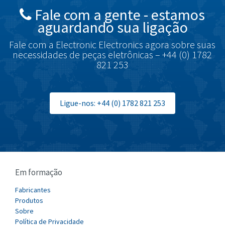
Fale com a gente - estamos
Brodersen
4,329
aguardando sua ligação
Brook Crompton
4,231
Fale com a Electronic Electronics agora sobre suas
Brown Boveri
3,216
necessidades de peças eletrônicas – +44 (0) 1782
821 253
Broyce Control
3,040
Bti
3,416
Burgess
Ligue-nos: +44 (0) 1782 821 253
3,722
Burkert
4,445
Bussmann
4,731
Cablecraft
4,549
Em formação
Cabur
4,608
Canalplast
Fabricantes
4,845
Produtos
Carlo Gavazzi
4,277
Sobre
Política de Privacidade
Castell