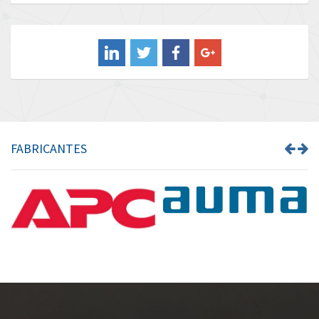
Baldor
4,137
Balluff
4,661
Banner
4,082
Barber Colman
4,927
Barksdale
3,992
Bartec
4,448
FABRICANTES
Bauer Gear Motor
4,053
Baumer
4,699
Baumuller
4,181
Bbc
4,272
Bd Sensors
4,186
Beckhoff
3,131
Beijer Electronics
4,288