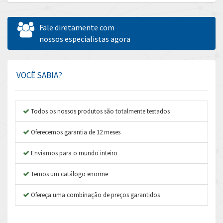
Allen Bradley
3,555
Allen West
4,026
Fale diretamente com
Amperite
nossos especialistas agora
3,092
Amphenol
3,536
Amplicon Liveline
3,408
VOCÊ SABIA?
Anybus
3,090
Apex Dynamics
4,866
Todos os nossos produtos são totalmente testados
Asco Numatics
3,225
Oferecemos garantia de 12 meses
Atos
4,231
Enviamos para o mundo inteiro
Autonics
3,135
Temos um catálogo enorme
Aventics
3,286
B&R
Ofereça uma combinação de preços garantidos
4,774
Baco
3,728