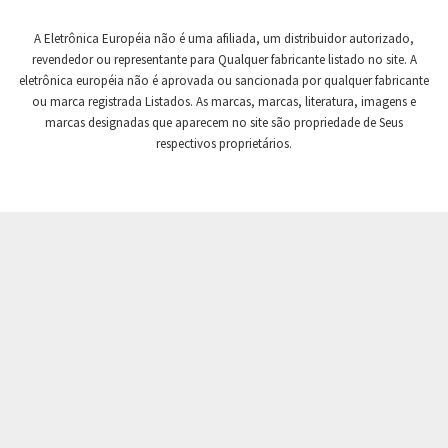
Crompton Controls
3,892
A Eletrônica Européia não é uma afiliada, um distribuidor autorizado,
Crompton Instruments
3,025
revendedor ou representante para Qualquer fabricante listado no site. A
eletrônica européia não é aprovada ou sancionada por qualquer fabricante
Crouse Hinds
3,271
ou marca registrada Listados. As marcas, marcas, literatura, imagens e
Crouzet
4,102
marcas designadas que aparecem no site são propriedade de Seus
respectivos proprietários.
Crydom
3,631
Cutler Hammer
3,486
DEMAG
4,979
Daito
3,651
Danaher Controls
3,471
Danaher Motion
4,662
Danfoss
3,788
Datasensing
4,301
Delta
3,471