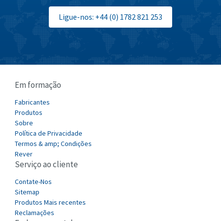
Burgess
Ligue-nos: +44 (0) 1782 821 253
4,863
Burkert
4,355
Bussmann
4,198
Cablecraft
3,970
Em formação
Cabur
3,830
Canalplast
Fabricantes
3,384
Produtos
Carlo Gavazzi
3,702
Sobre
Política de Privacidade
Castell
3,246
Termos & amp; Condições
Cefco
Rever
4,484
Serviço ao cliente
Cegelec
4,177
Contate-Nos
Celduc
4,893
Sitemap
Produtos Mais recentes
Cello-lite
3,897
Reclamações