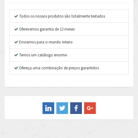
Anybus
3,199
Apex Dynamics
4,845
Todos os nossos produtos são totalmente testados
Asco Numatics
4,182
Oferecemos garantia de 12 meses
Atos
4,384
Enviamos para o mundo inteiro
Autonics
4,956
Temos um catálogo enorme
Aventics
3,923
B&R
Ofereça uma combinação de preços garantidos
3,237
Baco
3,304
Baldor
4,763
Balluff
4,274
Banner
4,021
Barber Colman
3,825
Barksdale
4,908