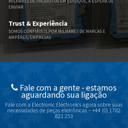
MILHARES DE PRODUTOS EM ESTOQUE, À ESPERA DE
ENVIAR
Bernstein
3,511
Bihl+Wiedemann
3,192
Trust & Experiência
Boneham & Turner
3,993
SOMOS CONFIÁVEIS POR MILHARES DE MARCAS E
AMPÈRES; EMPRESAS
Bonfiglioli
4,268
Bosch Rexroth
3,344
Bottero
4,714
Brady
4,300
British Encoder
3,456
Fale com a gente - estamos
Brodersen
3,107
aguardando sua ligação
Brook Crompton
3,457
Fale com a Electronic Electronics agora sobre suas
Brown Boveri
4,812
necessidades de peças eletrônicas – +44 (0) 1782
821 253
Broyce Control
4,660
Bti
3,276