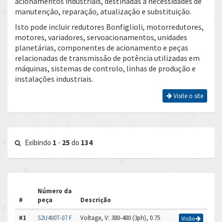
acionamentos industriais, destinadas a necessidades de
manutenção, reparação, atualização e substituição.
Isto pode incluir redutores Bonfiglioli, motorredutores,
motores, variadores, servoacionamentos, unidades
planetárias, componentes de acionamento e peças
relacionadas de transmissão de potência utilizadas em
máquinas, sistemas de controlo, linhas de produção e
instalações industriais.
Visite o site
Exibindo
1
-
25
do
134
Número da
#
peça
Descrição
#1
S2U400T-07 F
Voltage, V: 380-480 (3ph), 0.75
Visão