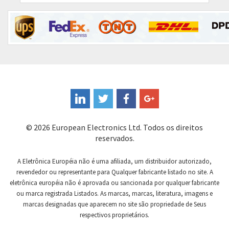
Contrinex
4,903
Control Techniques
4,202
Controlli
3,203
Coote
3,879
Coperion K-Tron
3,796
Coutant Electronics
3,523
Coutant Lambda
4,390
© 2026 European Electronics Ltd. Todos os direitos
Craig And Derricott
4,843
reservados.
Crompton Controls
4,301
A Eletrônica Européia não é uma afiliada, um distribuidor autorizado,
Crompton Instruments
3,009
revendedor ou representante para Qualquer fabricante listado no site. A
eletrônica européia não é aprovada ou sancionada por qualquer fabricante
Crouse Hinds
4,818
ou marca registrada Listados. As marcas, marcas, literatura, imagens e
Crouzet
3,247
marcas designadas que aparecem no site são propriedade de Seus
respectivos proprietários.
Crydom
4,410