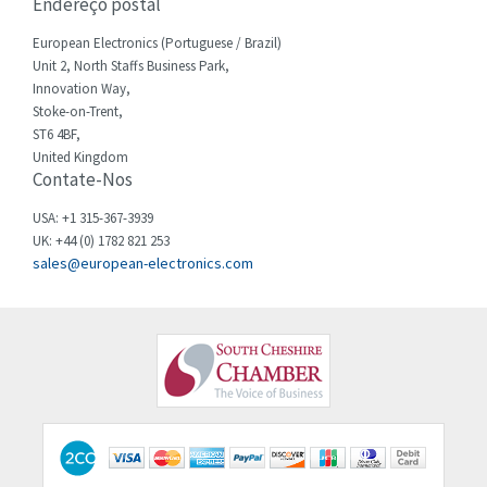
Endereço postal
Cherry
4,242
Chessell
European Electronics (Portuguese / Brazil)
3,167
Unit 2, North Staffs Business Park,
Chint
4,071
Innovation Way,
Stoke-on-Trent,
Chloride
4,556
ST6 4BF,
Cincinnati Milacron
United Kingdom
4,588
Contate-Nos
Citel
3,236
USA: +1 315-367-3939
Clem
3,584
UK: +44 (0) 1782 821 253
sales@european-electronics.com
Cognex
4,296
Comau
4,300
Comepi
3,986
Comitronic
4,331
Contactum
3,637
Contraves
3,384