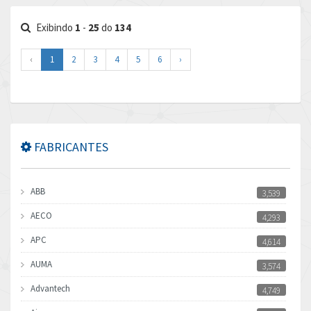
Exibindo
1
-
25
do
134
‹
1
2
3
4
5
6
›
FABRICANTES
ABB
3,539
AECO
4,293
APC
4,614
AUMA
3,574
Advantech
4,749