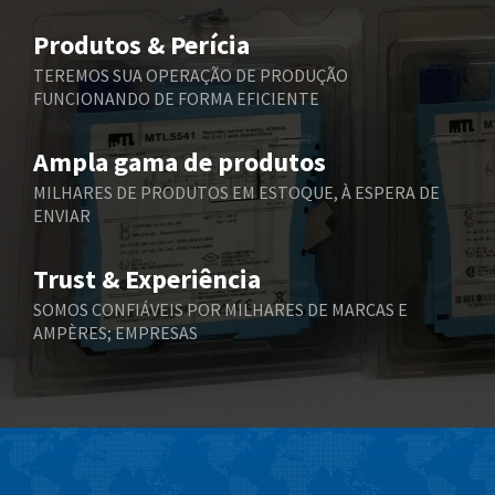
Belimo
4,375
Produtos & Perícia
Belling Lee
4,606
TEREMOS SUA OPERAÇÃO DE PRODUÇÃO
FUNCIONANDO DE FORMA EFICIENTE
Bently Nevada
3,301
Benzlers
3,340
Ampla gama de produtos
Berger Lahr
4,024
MILHARES DE PRODUTOS EM ESTOQUE, À ESPERA DE
ENVIAR
Bernstein
3,431
Bihl+Wiedemann
3,888
Trust & Experiência
Boneham & Turner
4,281
SOMOS CONFIÁVEIS POR MILHARES DE MARCAS E
AMPÈRES; EMPRESAS
Bonfiglioli
3,238
Bosch Rexroth
4,631
Bottero
3,388
Brady
4,046
British Encoder
4,469