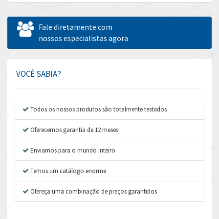
Allen Bradley
4,544
Allen West
3,820
Fale diretamente com
Amperite
nossos especialistas agora
3,324
Amphenol
3,641
Amplicon Liveline
3,596
VOCÊ SABIA?
Anybus
3,444
Apex Dynamics
3,264
Todos os nossos produtos são totalmente testados
Asco Numatics
3,360
Oferecemos garantia de 12 meses
Atos
4,205
Enviamos para o mundo inteiro
Autonics
4,627
Temos um catálogo enorme
Aventics
3,408
B&R
Ofereça uma combinação de preços garantidos
4,795
Baco
4,676