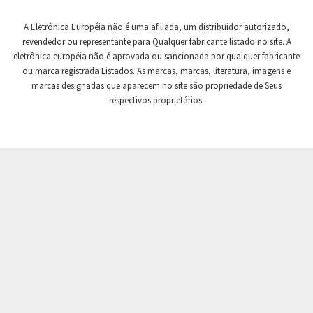
Crompton Controls
4,106
A Eletrônica Européia não é uma afiliada, um distribuidor autorizado,
Crompton Instruments
4,142
revendedor ou representante para Qualquer fabricante listado no site. A
eletrônica européia não é aprovada ou sancionada por qualquer fabricante
Crouse Hinds
4,497
ou marca registrada Listados. As marcas, marcas, literatura, imagens e
Crouzet
3,372
marcas designadas que aparecem no site são propriedade de Seus
respectivos proprietários.
Crydom
4,480
Cutler Hammer
3,565
DEMAG
4,071
Daito
4,332
Danaher Controls
3,880
Danaher Motion
3,904
Danfoss
3,794
Datasensing
3,204
Delta
4,867