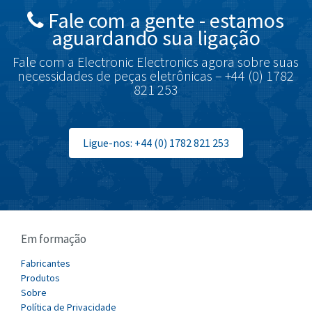
Fale com a gente - estamos
Brodersen
4,046
aguardando sua ligação
Brook Crompton
3,645
Fale com a Electronic Electronics agora sobre suas
Brown Boveri
3,685
necessidades de peças eletrônicas – +44 (0) 1782
821 253
Broyce Control
4,715
Bti
3,853
Burgess
Ligue-nos: +44 (0) 1782 821 253
4,355
Burkert
3,220
Bussmann
4,888
Cablecraft
3,095
Em formação
Cabur
3,551
Canalplast
Fabricantes
4,311
Produtos
Carlo Gavazzi
3,781
Sobre
Política de Privacidade
Castell