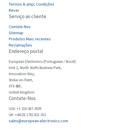
4,256
Termos & amp; Condições
Cefco
Rever
4,284
Serviço ao cliente
Cegelec
4,397
Contate-Nos
Celduc
3,497
Sitemap
Produtos Mais recentes
Cello-lite
3,820
Reclamações
Endereço postal
Cherry
3,617
Chessell
European Electronics (Portuguese / Brazil)
4,840
Unit 2, North Staffs Business Park,
Chint
4,270
Innovation Way,
Stoke-on-Trent,
Chloride
4,514
ST6 4BF,
Cincinnati Milacron
United Kingdom
4,212
Contate-Nos
Citel
3,592
USA: +1 315-367-3939
Clem
3,403
UK: +44 (0) 1782 821 253
sales@european-electronics.com
Cognex
4,143