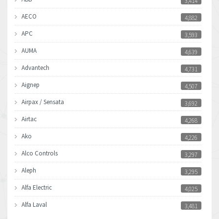
3,414
AECO
4,882
APC
3,593
AUMA
4,639
Advantech
4,731
Aignep
4,507
Airpax / Sensata
3,692
Airtac
4,268
Ako
4,226
Alco Controls
3,297
Aleph
3,295
Alfa Electric
4,025
Alfa Laval
3,481