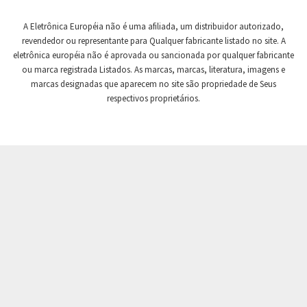
Crompton Controls
3,892
A Eletrônica Européia não é uma afiliada, um distribuidor autorizado,
Crompton Instruments
3,025
revendedor ou representante para Qualquer fabricante listado no site. A
eletrônica européia não é aprovada ou sancionada por qualquer fabricante
Crouse Hinds
3,271
ou marca registrada Listados. As marcas, marcas, literatura, imagens e
Crouzet
4,102
marcas designadas que aparecem no site são propriedade de Seus
respectivos proprietários.
Crydom
3,631
Cutler Hammer
3,486
DEMAG
4,979
Daito
3,651
Danaher Controls
3,471
Danaher Motion
4,662
Danfoss
3,788
Datasensing
4,301
Delta
3,471