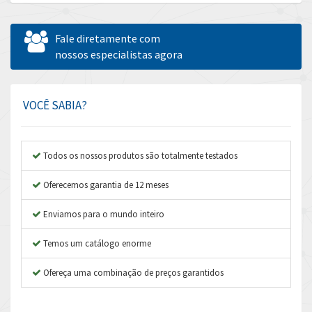
Allen Bradley
3,555
Allen West
4,026
Fale diretamente com
Amperite
nossos especialistas agora
3,092
Amphenol
3,536
Amplicon Liveline
3,408
VOCÊ SABIA?
Anybus
3,090
Apex Dynamics
4,866
Todos os nossos produtos são totalmente testados
Asco Numatics
3,225
Oferecemos garantia de 12 meses
Atos
4,231
Enviamos para o mundo inteiro
Autonics
3,135
Temos um catálogo enorme
Aventics
3,286
B&R
Ofereça uma combinação de preços garantidos
4,774
Baco
3,728