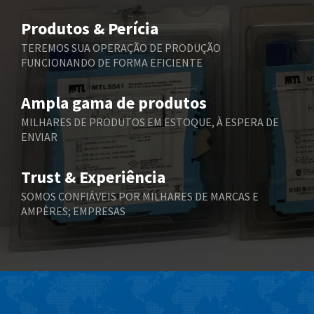
Belimo
4,496
Produtos & Perícia
Belling Lee
4,254
TEREMOS SUA OPERAÇÃO DE PRODUÇÃO
FUNCIONANDO DE FORMA EFICIENTE
Bently Nevada
4,002
Benzlers
3,180
Ampla gama de produtos
Berger Lahr
4,434
MILHARES DE PRODUTOS EM ESTOQUE, À ESPERA DE
ENVIAR
Bernstein
3,785
Bihl+Wiedemann
3,504
Trust & Experiência
Boneham & Turner
3,977
SOMOS CONFIÁVEIS POR MILHARES DE MARCAS E
AMPÈRES; EMPRESAS
Bonfiglioli
4,147
Bosch Rexroth
3,517
Bottero
3,683
Brady
3,726
British Encoder
4,151