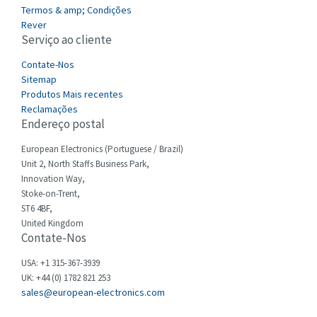
3,405
Termos & amp; Condições
Cefco
Rever
3,559
Serviço ao cliente
Cegelec
4,763
Contate-Nos
Celduc
4,964
Sitemap
Produtos Mais recentes
Cello-lite
4,897
Reclamações
Endereço postal
Cherry
3,792
Chessell
European Electronics (Portuguese / Brazil)
3,128
Unit 2, North Staffs Business Park,
Chint
3,247
Innovation Way,
Stoke-on-Trent,
Chloride
3,610
ST6 4BF,
Cincinnati Milacron
United Kingdom
4,008
Contate-Nos
Citel
3,390
USA: +1 315-367-3939
Clem
4,625
UK: +44 (0) 1782 821 253
sales@european-electronics.com
Cognex
3,214