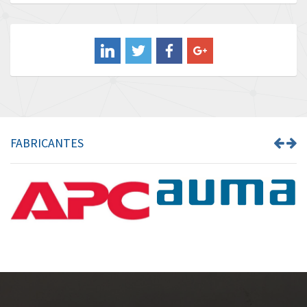
Baldor
4,137
Balluff
4,661
Banner
4,082
Barber Colman
4,927
Barksdale
3,992
Bartec
4,448
FABRICANTES
Bauer Gear Motor
4,053
Baumer
4,699
Baumuller
4,181
Bbc
4,272
Bd Sensors
4,186
Beckhoff
3,131
Beijer Electronics
4,288