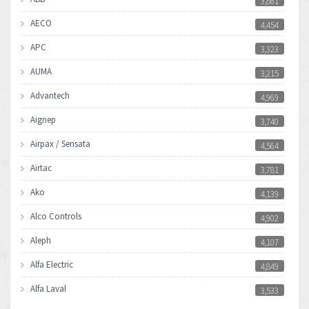
3,861
AECO
4,454
APC
3,323
AUMA
3,215
Advantech
4,969
Aignep
3,740
Airpax / Sensata
4,564
Airtac
3,781
Ako
4,139
Alco Controls
4,902
Aleph
4,107
Alfa Electric
4,849
Alfa Laval
3,533