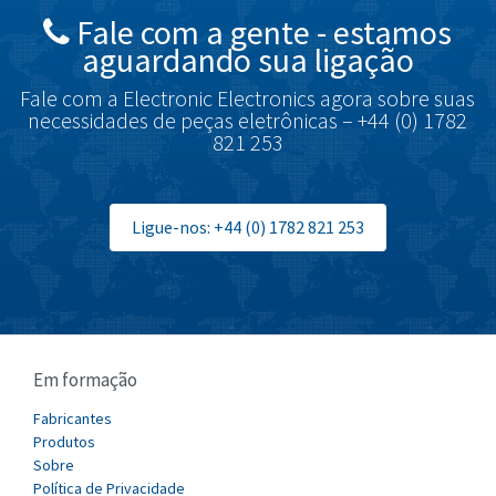
Fale com a gente - estamos
Brodersen
4,329
aguardando sua ligação
Brook Crompton
4,231
Fale com a Electronic Electronics agora sobre suas
Brown Boveri
3,216
necessidades de peças eletrônicas – +44 (0) 1782
821 253
Broyce Control
3,040
Bti
3,416
Burgess
Ligue-nos: +44 (0) 1782 821 253
3,722
Burkert
4,445
Bussmann
4,731
Cablecraft
4,549
Em formação
Cabur
4,608
Canalplast
Fabricantes
4,845
Produtos
Carlo Gavazzi
4,277
Sobre
Política de Privacidade
Castell