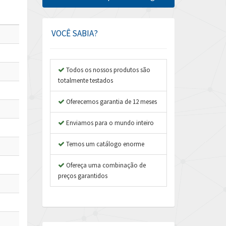
Amphenol
4,742
Amplicon Liveline
4,070
VOCÊ SABIA?
Anybus
4,672
Apex Dynamics
4,567
Todos os nossos produtos são
totalmente testados
Asco Numatics
3,001
Atos
Oferecemos garantia de 12 meses
4,276
Autonics
4,747
Enviamos para o mundo inteiro
Aventics
4,270
Temos um catálogo enorme
B&R
4,353
Ofereça uma combinação de
Baco
4,336
preços garantidos
Baldor
4,901
Balluff
3,095
Banner