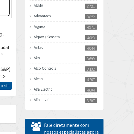
AUMA
3,421
Advantech
3,852
Aignep
4,971
D-
Airpax / Sensata
4,083
audal
Airtac
4,044
os
Ako
3,699
Alco Controls
(S&P)
3,132
ega.
Aleph
4,267
 o site
Alfa Electric
4,604
Alfa Laval
3,207
Allen Bradley
4,665
Allen West
3,388
Fale diretamente com
Amperite
nossos especialistas agora
4,219