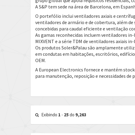
grupo global que apoia requisitos residenciais, c
A S&P tem sede na área de Barcelona, em Espanha
O portefólio inclui ventiladores axiais e centrífu
ventiladores de armário e de cobertura, além d
concebidas para caudal eficiente e ventilação co
As gamas reconhecidas incluem ventiladores in-
MIXVENT e a série TDM de ventiladores axiais in-l
Os produtos Soler&Palau são amplamente utilizad
em condutas em habitações, escritórios, edifícios
OEM.
A European Electronics fornece e mantém stock 
para manutenção, reposição e necessidades de pr
Exibindo
1
-
25
do
9,263