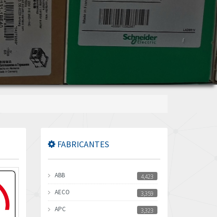
FABRICANTES
ABB
4,423
AECO
3,359
APC
3,323