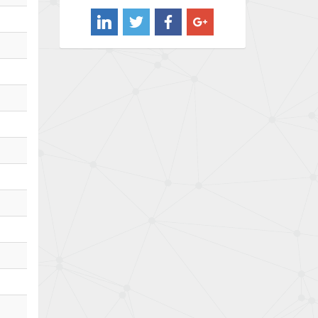
4,974
Barber Colman
4,438
Barksdale
3,856
Bartec
3,498
Bauer Gear Motor
3,331
Baumer
3,765
Baumuller
4,413
Bbc
4,810
Bd Sensors
4,641
Beckhoff
4,278
Beijer Electronics
3,168
Belimo
3,490
Belling Lee
3,852