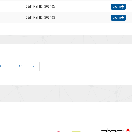
S&P Ref ID: 301405
Visão
S&P Ref ID: 301403
Visão
0
...
370
371
›