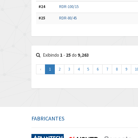
#24
RDR-100/15
#25
RDR-80/45
Exibindo
1
-
25
do
9,263
‹
1
2
3
4
5
6
7
8
9
1
FABRICANTES