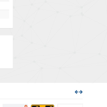
Bently Nevada
4,796
Benzlers
4,859
Berger Lahr
4,977
Bernstein
4,244
Bihl+Wiedemann
4,261
Boneham & Turner
4,223
Bonfiglioli
4,260
Bosch Rexroth
4,971
Bottero
4,204
Brady
4,743
British Encoder
4,156
Brodersen
4,535
Brook Crompton
4,414