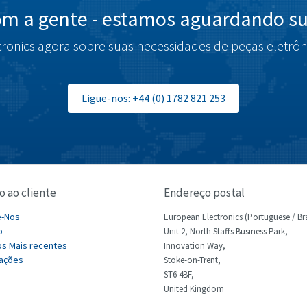
om a gente - estamos aguardando su
tronics agora sobre suas necessidades de peças eletrôn
Ligue-nos: +44 (0) 1782 821 253
o ao cliente
Endereço postal
e-Nos
European Electronics (Portuguese / Bra
p
Unit 2, North Staffs Business Park,
s Mais recentes
Innovation Way,
ações
Stoke-on-Trent,
ST6 4BF,
United Kingdom