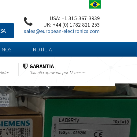
USA: +1 315-367-3939
UK: +44 (0) 1782 821 253
ISA
sales@european-electronics.com
-NOS
NOTÍCIA
GARANTIA
tidor
Garantia aprovada por 12 meses