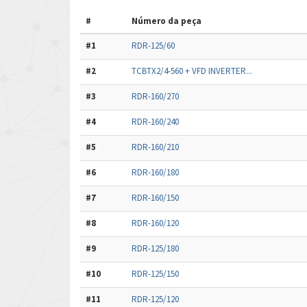
#
Número da peça
#1
RDR-125/60
#2
TCBTX2/4-560 + VFD INVERTER...
#3
RDR-160/270
#4
RDR-160/240
#5
RDR-160/210
#6
RDR-160/180
#7
RDR-160/150
#8
RDR-160/120
#9
RDR-125/180
#10
RDR-125/150
#11
RDR-125/120