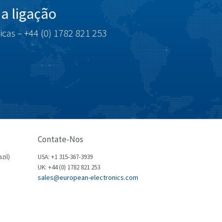
a ligação
Celduc
3,623
Cello-lite
3,237
icas – +44 (0) 1782 821 253
Cherry
3,199
Chessell
3,726
Chint
4,037
Chloride
4,539
Cincinnati Milacron
4,098
Citel
4,005
Contate-Nos
Clem
4,554
zil)
USA: +1 315-367-3939
Cognex
3,244
UK: +44 (0) 1782 821 253
sales@european-electronics.com
Comau
3,502
Comepi
3,276
Comitronic
3,652