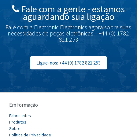
Fale com a gente - estamos
Brodersen
4,046
aguardando sua ligação
Brook Crompton
3,645
Fale com a Electronic Electronics agora sobre suas
Brown Boveri
3,685
necessidades de peças eletrônicas – +44 (0) 1782
821 253
Broyce Control
4,715
Bti
3,853
Burgess
Ligue-nos: +44 (0) 1782 821 253
4,355
Burkert
3,220
Bussmann
4,888
Cablecraft
3,095
Em formação
Cabur
3,551
Canalplast
Fabricantes
4,311
Produtos
Carlo Gavazzi
3,781
Sobre
Política de Privacidade
Castell