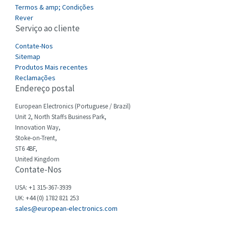
4,256
Termos & amp; Condições
Cefco
Rever
4,284
Serviço ao cliente
Cegelec
4,397
Contate-Nos
Celduc
3,497
Sitemap
Produtos Mais recentes
Cello-lite
3,820
Reclamações
Endereço postal
Cherry
3,617
Chessell
European Electronics (Portuguese / Brazil)
4,840
Unit 2, North Staffs Business Park,
Chint
4,270
Innovation Way,
Stoke-on-Trent,
Chloride
4,514
ST6 4BF,
Cincinnati Milacron
United Kingdom
4,212
Contate-Nos
Citel
3,592
USA: +1 315-367-3939
Clem
3,403
UK: +44 (0) 1782 821 253
sales@european-electronics.com
Cognex
4,143