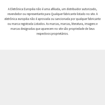
Crompton Controls
4,106
A Eletrônica Européia não é uma afiliada, um distribuidor autorizado,
Crompton Instruments
4,142
revendedor ou representante para Qualquer fabricante listado no site. A
eletrônica européia não é aprovada ou sancionada por qualquer fabricante
Crouse Hinds
4,497
ou marca registrada Listados. As marcas, marcas, literatura, imagens e
Crouzet
3,372
marcas designadas que aparecem no site são propriedade de Seus
respectivos proprietários.
Crydom
4,480
Cutler Hammer
3,565
DEMAG
4,071
Daito
4,332
Danaher Controls
3,880
Danaher Motion
3,904
Danfoss
3,794
Datasensing
3,204
Delta
4,867