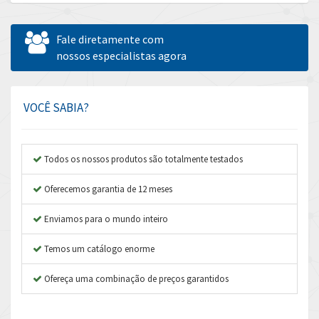
Allen Bradley
4,544
Allen West
3,820
Fale diretamente com
Amperite
nossos especialistas agora
3,324
Amphenol
3,641
Amplicon Liveline
3,596
VOCÊ SABIA?
Anybus
3,444
Apex Dynamics
3,264
Todos os nossos produtos são totalmente testados
Asco Numatics
3,360
Oferecemos garantia de 12 meses
Atos
4,205
Enviamos para o mundo inteiro
Autonics
4,627
Temos um catálogo enorme
Aventics
3,408
B&R
Ofereça uma combinação de preços garantidos
4,795
Baco
4,676