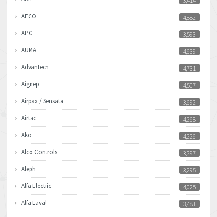
3,414
AECO
4,882
APC
3,593
AUMA
4,639
Advantech
4,731
Aignep
4,507
Airpax / Sensata
3,692
Airtac
4,268
Ako
4,226
Alco Controls
3,297
Aleph
3,295
Alfa Electric
4,025
Alfa Laval
3,481