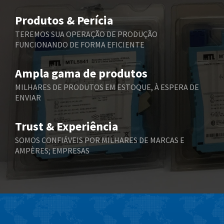
Belimo
4,375
Produtos & Perícia
Belling Lee
4,606
TEREMOS SUA OPERAÇÃO DE PRODUÇÃO
FUNCIONANDO DE FORMA EFICIENTE
Bently Nevada
3,301
Benzlers
3,340
Ampla gama de produtos
Berger Lahr
4,024
MILHARES DE PRODUTOS EM ESTOQUE, À ESPERA DE
ENVIAR
Bernstein
3,431
Bihl+Wiedemann
3,888
Trust & Experiência
Boneham & Turner
4,281
SOMOS CONFIÁVEIS POR MILHARES DE MARCAS E
AMPÈRES; EMPRESAS
Bonfiglioli
3,238
Bosch Rexroth
4,631
Bottero
3,388
Brady
4,046
British Encoder
4,469