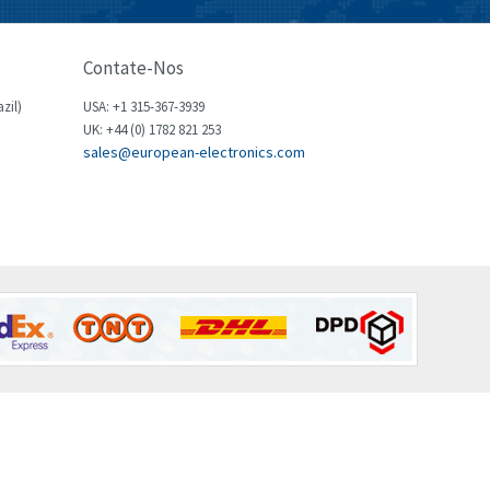
Brown Boveri
3,216
Broyce Control
3,040
Contate-Nos
Bti
3,416
zil)
USA: +1 315-367-3939
Burgess
UK: +44 (0) 1782 821 253
3,722
sales@european-electronics.com
Burkert
4,445
Bussmann
4,731
Cablecraft
4,549
Cabur
4,608
Canalplast
4,845
Carlo Gavazzi
4,277
Castell
3,405
Cefco
3,559
Cegelec
4,763