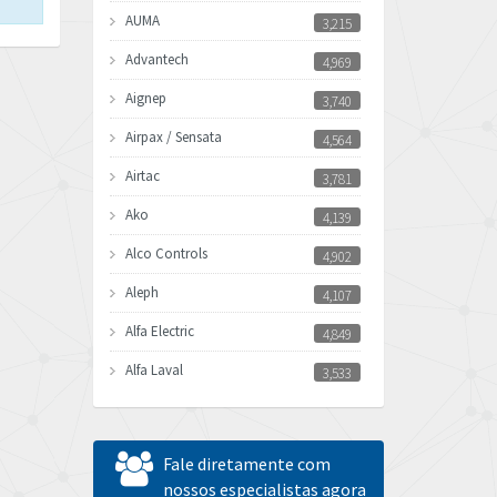
AUMA
3,215
Advantech
4,969
Aignep
3,740
Airpax / Sensata
4,564
Airtac
3,781
Ako
4,139
Alco Controls
4,902
Aleph
4,107
Alfa Electric
4,849
Alfa Laval
3,533
Allen Bradley
3,555
Allen West
4,026
Fale diretamente com
Amperite
nossos especialistas agora
3,092