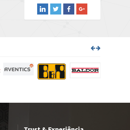
4,082
Barber Colman
4,927
Barksdale
3,992
Bartec
4,448
Bauer Gear Motor
4,053
Baumer
4,699
Baumuller
4,181
Bbc
4,272
Bd Sensors
4,186
Beckhoff
3,131
Beijer Electronics
4,288
Belimo
4,496
Belling Lee
4,254
Trust & Experiência