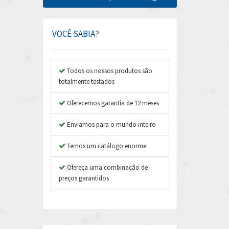
Amphenol
3,536
Amplicon Liveline
3,408
VOCÊ SABIA?
Anybus
3,090
Apex Dynamics
4,866
Todos os nossos produtos são
totalmente testados
Asco Numatics
3,225
Atos
Oferecemos garantia de 12 meses
4,231
Autonics
3,135
Enviamos para o mundo inteiro
Aventics
3,286
Temos um catálogo enorme
B&R
4,774
Ofereça uma combinação de
Baco
3,728
preços garantidos
Baldor
4,137
Balluff
4,661
Banner