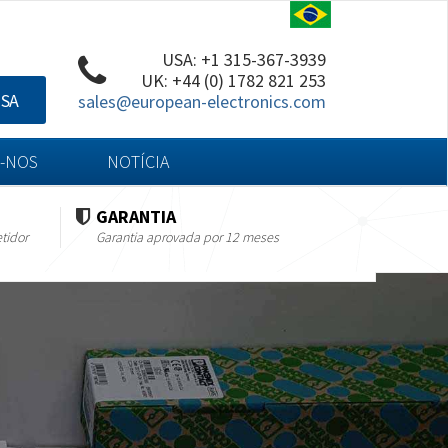
USA: +1 315-367-3939
UK: +44 (0) 1782 821 253
ISA
sales@european-electronics.com
-NOS
NOTÍCIA
GARANTIA
tidor
Garantia aprovada por 12 meses