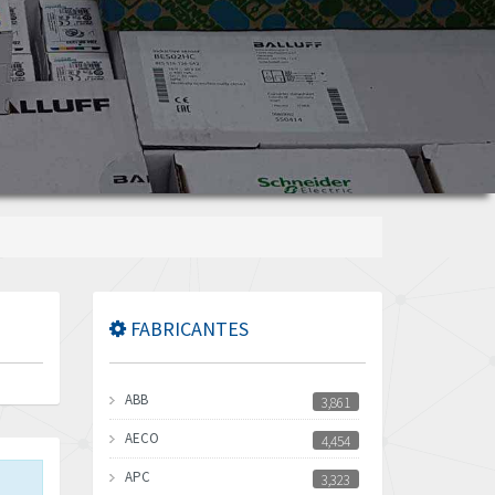
FABRICANTES
ABB
3,861
AECO
4,454
APC
3,323