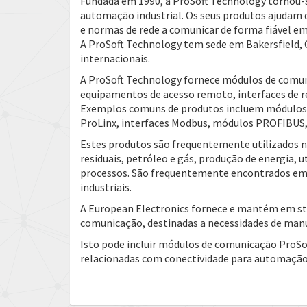
Fundada em 1990, a ProSoft Technology tornou-
automação industrial. Os seus produtos ajudam 
e normas de rede a comunicar de forma fiável e
A ProSoft Technology tem sede em Bakersfield, C
internacionais.
A ProSoft Technology fornece módulos de comuni
equipamentos de acesso remoto, interfaces de r
Exemplos comuns de produtos incluem módulos 
ProLinx, interfaces Modbus, módulos PROFIBUS, p
Estes produtos são frequentemente utilizados na
residuais, petróleo e gás, produção de energia,
processos. São frequentemente encontrados em q
industriais.
A European Electronics fornece e mantém em st
comunicação, destinadas a necessidades de manu
Isto pode incluir módulos de comunicação ProSof
relacionadas com conectividade para automação 