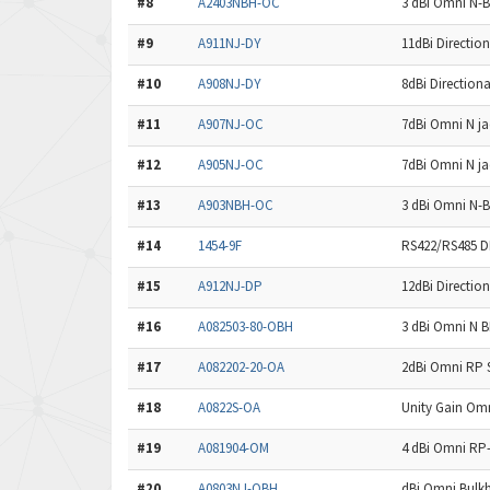
#8
A2403NBH-OC
3 dBi Omni N-B
#9
A911NJ-DY
11dBi Directio
#10
A908NJ-DY
8dBi Direction
#11
A907NJ-OC
7dBi Omni N ja
#12
A905NJ-OC
7dBi Omni N ja
#13
A903NBH-OC
3 dBi Omni N-B
#14
1454-9F
RS422/RS485 D
#15
A912NJ-DP
12dBi Directio
#16
A082503-80-OBH
3 dBi Omni N 
#17
A082202-20-OA
2dBi Omni RP 
#18
A0822S-OA
Unity Gain Omn
#19
A081904-OM
4 dBi Omni RP-
#20
A0803NJ-OBH
dBi Omni Bulk