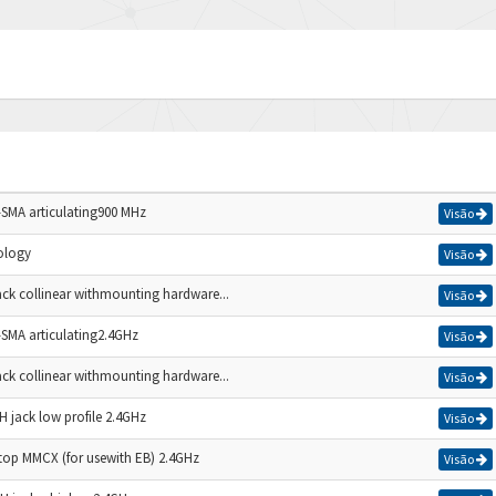
SMA articulating900 MHz
Visão
ology
Visão
ack collinear withmounting hardware...
Visão
SMA articulating2.4GHz
Visão
ack collinear withmounting hardware...
Visão
H jack low profile 2.4GHz
Visão
top MMCX (for usewith EB) 2.4GHz
Visão