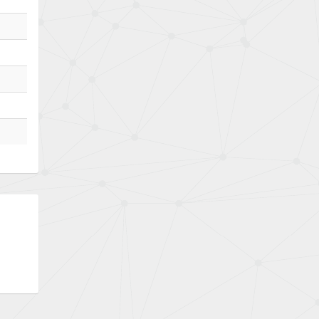
Bently Nevada
4,796
Benzlers
4,859
Berger Lahr
4,977
Bernstein
4,244
Bihl+Wiedemann
4,261
Boneham & Turner
4,223
Bonfiglioli
4,260
Bosch Rexroth
4,971
Bottero
4,204
Brady
4,743
British Encoder
4,156
Brodersen
4,535
Brook Crompton
4,414