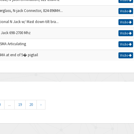
erglass, N-jack Connector, 824-896MH...
Visão
tional N Jack w/ Mast down-tilt bra...
Visão
 Jack 698-2700 Mhz
Visão
SMA Articulating
Visão
MA at end of 5� pigtail
Visão
0
...
19
20
›