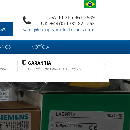
USA: +1 315-367-3939
UK: +44 (0) 1782 821 253
ISA
sales@european-electronics.com
-NOS
NOTÍCIA
GARANTIA
tidor
Garantia aprovada por 12 meses