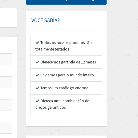
Amphenol
4,742
Amplicon Liveline
4,070
VOCÊ SABIA?
Anybus
4,672
Apex Dynamics
4,567
Todos os nossos produtos são
totalmente testados
Asco Numatics
3,001
Atos
Oferecemos garantia de 12 meses
4,276
Autonics
4,747
Enviamos para o mundo inteiro
Aventics
4,270
Temos um catálogo enorme
B&R
4,353
Ofereça uma combinação de
Baco
4,336
preços garantidos
Baldor
4,901
Balluff
3,095
Banner