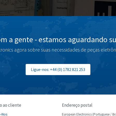
om a gente - estamos aguardando su
tronics agora sobre suas necessidades de peças eletrôn
Ligue-nos: +44 (0) 1782 821 253
o ao cliente
Endereço postal
e-Nos
European Electronics (Portuguese / Bra