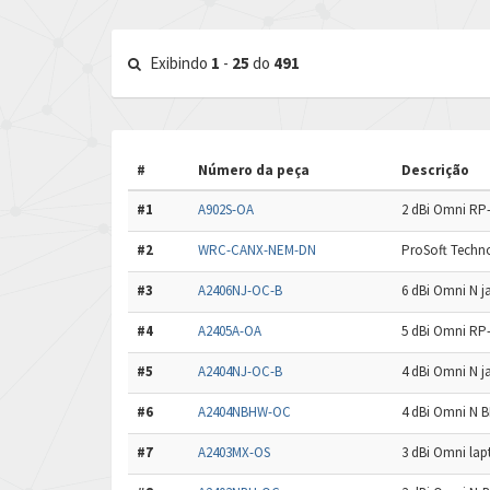
Exibindo
1
-
25
do
491
#
Número da peça
Descrição
#1
A902S-OA
2 dBi Omni RP-
#2
WRC-CANX-NEM-DN
ProSoft Techn
#3
A2406NJ-OC-B
6 dBi Omni N j
#4
A2405A-OA
5 dBi Omni RP-
#5
A2404NJ-OC-B
4 dBi Omni N j
#6
A2404NBHW-OC
4 dBi Omni N B
#7
A2403MX-OS
3 dBi Omni lap