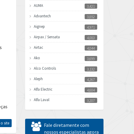
AUMA
3,421
Advantech
3,852
Aignep
4,971
Airpax / Sensata
4,083
s
Airtac
4,044
Ako
3,699
Alco Controls
3,132
Aleph
4,267
Alfa Electric
4,604
Alfa Laval
3,207
eças
Allen Bradley
4,665
Allen West
3,388
 o site
Fale diretamente com
Amperite
nossos especialistas agora
4,219