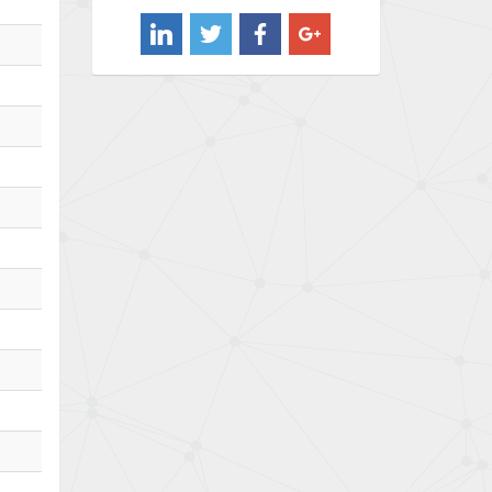
4,974
Barber Colman
4,438
Barksdale
3,856
Bartec
3,498
Bauer Gear Motor
3,331
Baumer
3,765
Baumuller
4,413
Bbc
4,810
Bd Sensors
4,641
Beckhoff
4,278
Beijer Electronics
3,168
Belimo
3,490
Belling Lee
3,852