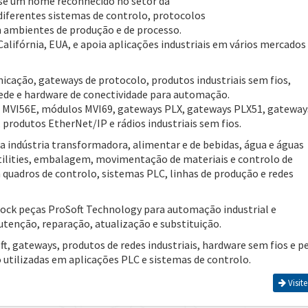
se um nome reconhecido no setor da
diferentes sistemas de controlo, protocolos
m ambientes de produção e de processo.
alifórnia, EUA, e apoia aplicações industriais em vários mercados
cação, gateways de protocolo, produtos industriais sem fios,
ede e hardware de conectividade para automação.
MVI56E, módulos MVI69, gateways PLX, gateways PLX51, gateway
rodutos EtherNet/IP e rádios industriais sem fios.
 indústria transformadora, alimentar e de bebidas, água e águas
 utilities, embalagem, movimentação de materiais e controlo de
uadros de controlo, sistemas PLC, linhas de produção e redes
ock peças ProSoft Technology para automação industrial e
tenção, reparação, atualização e substituição.
t, gateways, produtos de redes industriais, hardware sem fios e p
utilizadas em aplicações PLC e sistemas de controlo.
Visite