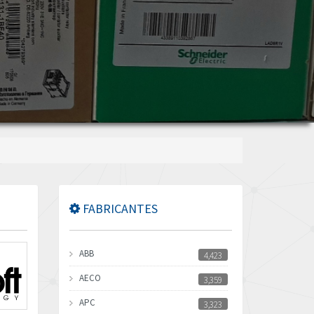
FABRICANTES
ABB
4,423
AECO
3,359
APC
3,323