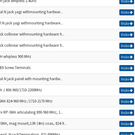
H jack whipless 2.4GHz
Visão
nal N jack yagi withmounting hardwar...
Visão
al N jack yagi withmounting hardware...
Visão
ck collinear withmounting hardware 9...
Visão
ck collinear withmounting hardware 9...
Visão
H whipless 900 MHz
Visão
B9 Screw Terminals
Visão
nal N jack panel with mounting hardw...
Visão
BH J 806-960/1710-2200MHz
Visão
SMA 824-960 MHz /1710-2170 MHz
Visão
i RP-SMA articulating 890-960 MHz, 1...
Visão
SMA, mag mount,13ft (4m) coax, 824-9...
Visão
head, N-jackTermination, 821-896MHz
Visão