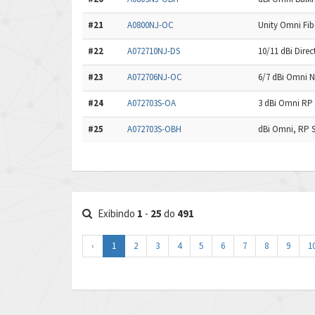
#21
A0800NJ-OC
Unity Omni Fib
#22
A072710NJ-DS
10/11 dBi Direc
#23
A072706NJ-OC
6/7 dBi Omni N
#24
A072703S-OA
3 dBi Omni RP 
#25
A072703S-OBH
dBi Omni, RP S
Exibindo
1
-
25
do
491
‹
1
2
3
4
5
6
7
8
9
1