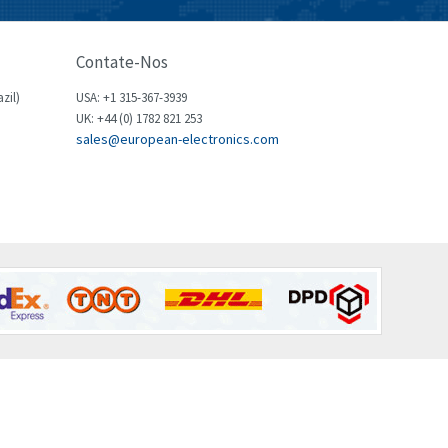
Brown Boveri
3,685
Broyce Control
4,715
Contate-Nos
Bti
3,853
zil)
USA: +1 315-367-3939
Burgess
UK: +44 (0) 1782 821 253
4,355
sales@european-electronics.com
Burkert
3,220
Bussmann
4,888
Cablecraft
3,095
Cabur
3,551
Canalplast
4,311
Carlo Gavazzi
3,781
Castell
4,256
Cefco
4,284
Cegelec
4,397