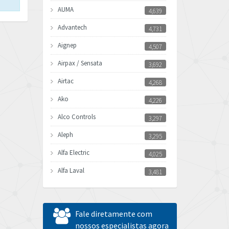
AUMA
4,639
Advantech
4,731
Aignep
4,507
Airpax / Sensata
3,692
Airtac
4,268
Ako
4,226
Alco Controls
3,297
Aleph
3,295
Alfa Electric
4,025
Alfa Laval
3,481
Allen Bradley
4,544
Allen West
3,820
Fale diretamente com
Amperite
nossos especialistas agora
3,324