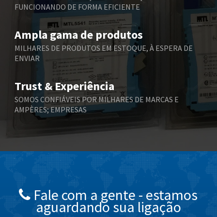
FUNCIONANDO DE FORMA EFICIENTE
Bently Nevada
4,796
Benzlers
4,859
Ampla gama de produtos
Berger Lahr
4,977
MILHARES DE PRODUTOS EM ESTOQUE, À ESPERA DE
ENVIAR
Bernstein
4,244
Bihl+Wiedemann
4,261
Trust & Experiência
Boneham & Turner
4,223
SOMOS CONFIÁVEIS POR MILHARES DE MARCAS E
AMPÈRES; EMPRESAS
Bonfiglioli
4,260
Bosch Rexroth
4,971
Bottero
4,204
Brady
4,743
British Encoder
4,156
Fale com a gente - estamos
Brodersen
4,535
aguardando sua ligação
Brook Crompton
4,414