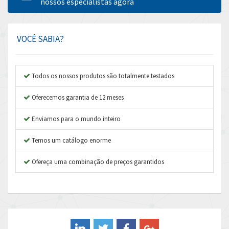
Amperite
nossos especialistas agora
4,219
Amphenol
4,742
Amplicon Liveline
4,070
VOCÊ SABIA?
Anybus
4,672
Apex Dynamics
4,567
Todos os nossos produtos são totalmente testados
Asco Numatics
3,001
Oferecemos garantia de 12 meses
Atos
4,276
Enviamos para o mundo inteiro
Autonics
4,747
Temos um catálogo enorme
Aventics
4,270
B&R
Ofereça uma combinação de preços garantidos
4,353
Baco
4,336
Baldor
4,901
Balluff
3,095