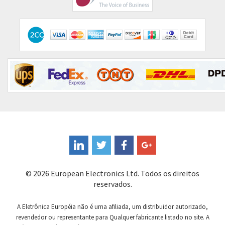
Comitronic
3,652
Contactum
3,914
Contraves
3,762
Contrinex
4,208
Control Techniques
3,552
Controlli
3,170
Coote
3,135
Coperion K-Tron
4,764
Coutant Electronics
4,676
Coutant Lambda
4,563
© 2026 European Electronics Ltd. Todos os direitos
Craig And Derricott
3,474
reservados.
Crompton Controls
3,841
A Eletrônica Européia não é uma afiliada, um distribuidor autorizado,
Crompton Instruments
3,629
revendedor ou representante para Qualquer fabricante listado no site. A