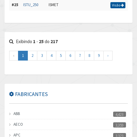
#25
ISTU_250
ISMET
Visão
Exibindo
1
-
25
do
217
‹
1
2
3
4
5
6
7
8
9
›
FABRICANTES
ABB
4,423
AECO
3,359
APC
3,323