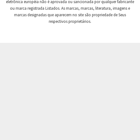
eletrônica européia não é aprovada ou sancionada por qualquer fabricante
Crouse Hinds
3,657
ou marca registrada Listados. As marcas, marcas, literatura, imagens e
Crouzet
3,693
marcas designadas que aparecem no site são propriedade de Seus
respectivos proprietários.
Crydom
3,227
Cutler Hammer
3,269
DEMAG
3,024
Daito
3,856
Danaher Controls
4,631
Danaher Motion
4,659
Danfoss
4,072
Datasensing
3,795
Delta
4,936
Denison
3,637
Destaco
4,688