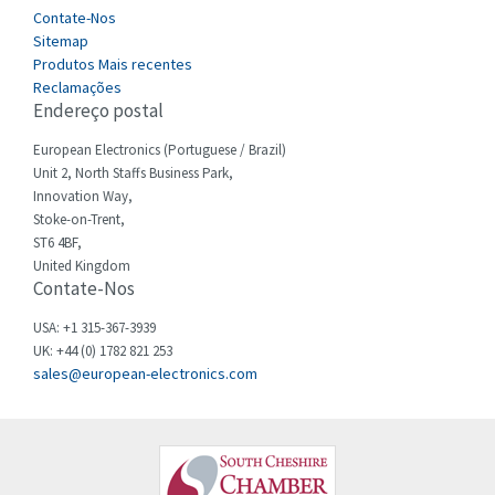
Contate-Nos
Celduc
3,623
Sitemap
Produtos Mais recentes
Cello-lite
3,237
Reclamações
Endereço postal
Cherry
3,199
Chessell
European Electronics (Portuguese / Brazil)
3,726
Unit 2, North Staffs Business Park,
Chint
4,037
Innovation Way,
Stoke-on-Trent,
Chloride
4,539
ST6 4BF,
Cincinnati Milacron
United Kingdom
4,098
Contate-Nos
Citel
4,005
USA: +1 315-367-3939
Clem
4,554
UK: +44 (0) 1782 821 253
sales@european-electronics.com
Cognex
3,244
Comau
3,502
Comepi
3,276