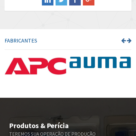
Banner
4,974
Barber Colman
4,438
Barksdale
3,856
Bartec
3,498
FABRICANTES
Bauer Gear Motor
3,331
Baumer
3,765
Baumuller
4,413
Bbc
4,810
Bd Sensors
4,641
Beckhoff
4,278
Beijer Electronics
3,168
Belimo
3,490
Produtos & Perícia
Belling Lee
3,852
TEREMOS SUA OPERAÇÃO DE PRODUÇÃO