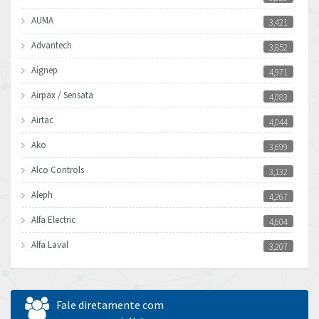
AUMA
3,421
Advantech
3,852
Aignep
4,971
Airpax / Sensata
4,083
Airtac
4,044
Ako
3,699
Alco Controls
3,132
Aleph
4,267
Alfa Electric
4,604
Alfa Laval
3,207
Allen Bradley
4,665
Allen West
3,388
Fale diretamente com