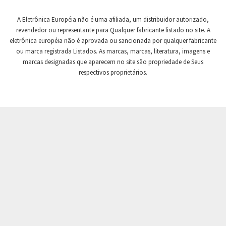
Crompton Controls
3,841
A Eletrônica Européia não é uma afiliada, um distribuidor autorizado,
Crompton Instruments
3,629
revendedor ou representante para Qualquer fabricante listado no site. A
eletrônica européia não é aprovada ou sancionada por qualquer fabricante
Crouse Hinds
3,657
ou marca registrada Listados. As marcas, marcas, literatura, imagens e
Crouzet
3,693
marcas designadas que aparecem no site são propriedade de Seus
respectivos proprietários.
Crydom
3,227
Cutler Hammer
3,269
DEMAG
3,024
Daito
3,856
Danaher Controls
4,631
Danaher Motion
4,659
Danfoss
4,072
Datasensing
3,795
Delta
4,936