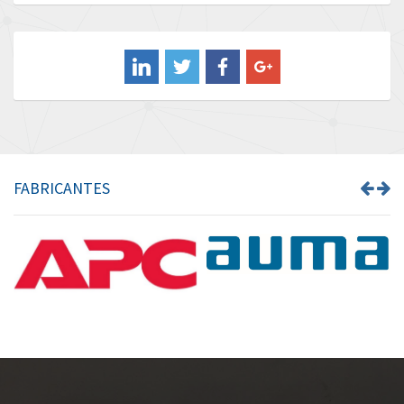
Baldor
4,901
Balluff
3,095
Banner
4,974
Barber Colman
4,438
Barksdale
3,856
Bartec
3,498
FABRICANTES
Bauer Gear Motor
3,331
Baumer
3,765
Baumuller
4,413
Bbc
4,810
Bd Sensors
4,641
Beckhoff
4,278
Beijer Electronics
3,168