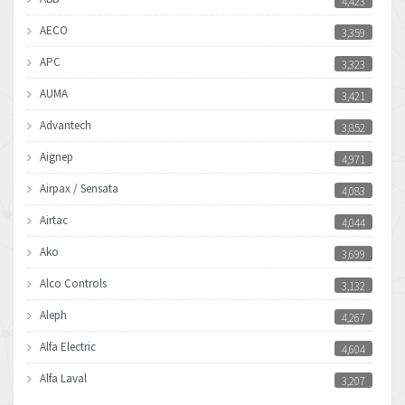
4,423
AECO
3,359
APC
3,323
AUMA
3,421
Advantech
3,852
Aignep
4,971
Airpax / Sensata
4,083
Airtac
4,044
Ako
3,699
Alco Controls
3,132
Aleph
4,267
Alfa Electric
4,604
Alfa Laval
3,207