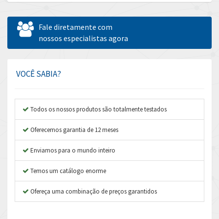
Allen Bradley
4,665
Allen West
3,388
Fale diretamente com
Amperite
nossos especialistas agora
4,219
Amphenol
4,742
Amplicon Liveline
4,070
VOCÊ SABIA?
Anybus
4,672
Apex Dynamics
4,567
Todos os nossos produtos são totalmente testados
Asco Numatics
3,001
Oferecemos garantia de 12 meses
Atos
4,276
Enviamos para o mundo inteiro
Autonics
4,747
Temos um catálogo enorme
Aventics
4,270
B&R
Ofereça uma combinação de preços garantidos
4,353
Baco
4,336