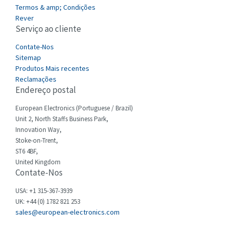
3,594
Termos & amp; Condições
Cefco
Rever
3,821
Serviço ao cliente
Cegelec
3,733
Contate-Nos
Celduc
3,623
Sitemap
Produtos Mais recentes
Cello-lite
3,237
Reclamações
Endereço postal
Cherry
3,199
Chessell
European Electronics (Portuguese / Brazil)
3,726
Unit 2, North Staffs Business Park,
Chint
4,037
Innovation Way,
Stoke-on-Trent,
Chloride
4,539
ST6 4BF,
Cincinnati Milacron
United Kingdom
4,098
Contate-Nos
Citel
4,005
USA: +1 315-367-3939
Clem
4,554
UK: +44 (0) 1782 821 253
sales@european-electronics.com
Cognex
3,244