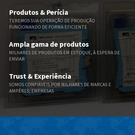
Belimo
3,490
Produtos & Perícia
Belling Lee
3,852
TEREMOS SUA OPERAÇÃO DE PRODUÇÃO
FUNCIONANDO DE FORMA EFICIENTE
Bently Nevada
4,796
Benzlers
4,859
Ampla gama de produtos
Berger Lahr
4,977
MILHARES DE PRODUTOS EM ESTOQUE, À ESPERA DE
ENVIAR
Bernstein
4,244
Bihl+Wiedemann
4,261
Trust & Experiência
Boneham & Turner
4,223
SOMOS CONFIÁVEIS POR MILHARES DE MARCAS E
AMPÈRES; EMPRESAS
Bonfiglioli
4,260
Bosch Rexroth
4,971
Bottero
4,204
Brady
4,743
British Encoder
4,156