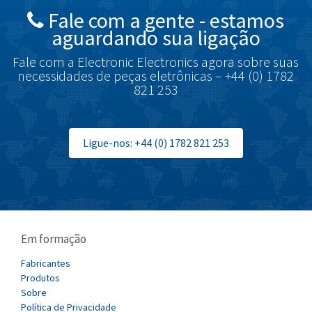
Fale com a gente - estamos
Brodersen
4,535
aguardando sua ligação
Brook Crompton
4,414
Fale com a Electronic Electronics agora sobre suas
Brown Boveri
3,698
necessidades de peças eletrônicas – +44 (0) 1782
821 253
Broyce Control
3,268
Bti
3,862
Burgess
Ligue-nos: +44 (0) 1782 821 253
4,080
Burkert
4,902
Bussmann
4,204
Cablecraft
3,683
Em formação
Cabur
3,118
Canalplast
Fabricantes
3,667
Produtos
Carlo Gavazzi
4,715
Sobre
Política de Privacidade
Castell