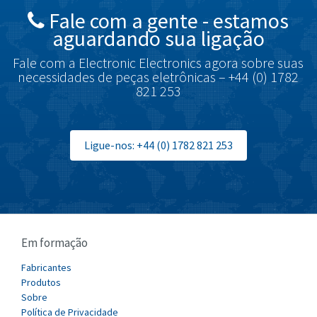
Fale com a gente - estamos
Brodersen
3,107
aguardando sua ligação
Brook Crompton
3,457
Fale com a Electronic Electronics agora sobre suas
Brown Boveri
4,812
necessidades de peças eletrônicas – +44 (0) 1782
821 253
Broyce Control
4,660
Bti
3,276
Burgess
Ligue-nos: +44 (0) 1782 821 253
4,863
Burkert
4,355
Bussmann
4,198
Cablecraft
3,970
Em formação
Cabur
3,830
Canalplast
Fabricantes
3,384
Produtos
Carlo Gavazzi
3,702
Sobre
Política de Privacidade
Castell