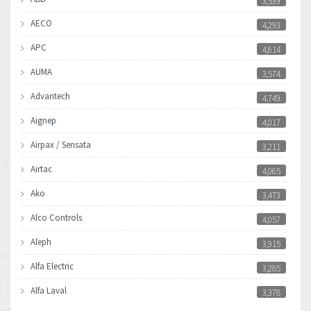
3,539
AECO
4,293
APC
4,614
AUMA
3,574
Advantech
4,749
Aignep
4,017
Airpax / Sensata
3,211
Airtac
4,065
Ako
3,473
Alco Controls
4,057
Aleph
3,915
Alfa Electric
3,285
Alfa Laval
3,378