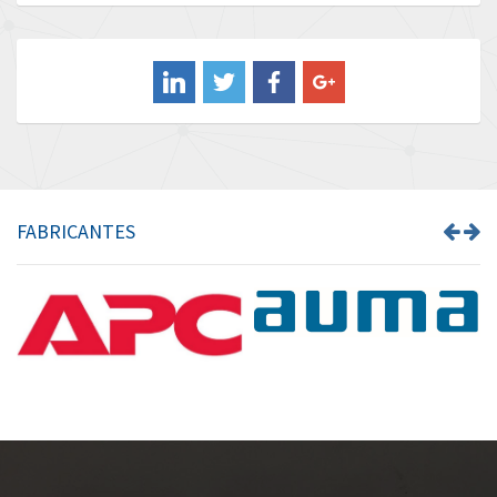
Baldor
4,763
Balluff
4,274
Banner
4,021
Barber Colman
3,825
Barksdale
4,908
Bartec
4,153
FABRICANTES
Bauer Gear Motor
4,382
Baumer
4,022
Baumuller
3,780
Bbc
3,321
Bd Sensors
4,277
Beckhoff
3,489
Beijer Electronics
4,560