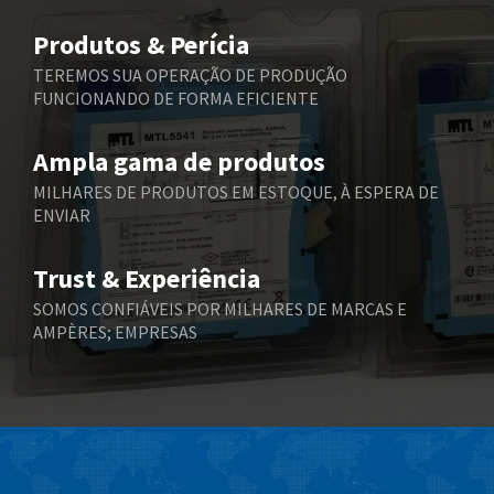
Belimo
3,787
Produtos & Perícia
Belling Lee
3,604
TEREMOS SUA OPERAÇÃO DE PRODUÇÃO
FUNCIONANDO DE FORMA EFICIENTE
Bently Nevada
3,527
Benzlers
3,995
Ampla gama de produtos
Berger Lahr
3,800
MILHARES DE PRODUTOS EM ESTOQUE, À ESPERA DE
ENVIAR
Bernstein
3,511
Bihl+Wiedemann
3,192
Trust & Experiência
Boneham & Turner
3,993
SOMOS CONFIÁVEIS POR MILHARES DE MARCAS E
AMPÈRES; EMPRESAS
Bonfiglioli
4,268
Bosch Rexroth
3,344
Bottero
4,714
Brady
4,300
British Encoder
3,456