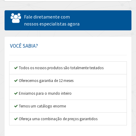
Allen Bradley
4,100
Allen West
4,431
Fale diretamente com
Amperite
nossos especialistas agora
4,495
Amphenol
4,954
Amplicon Liveline
4,962
VOCÊ SABIA?
Anybus
3,199
Apex Dynamics
4,845
Todos os nossos produtos são totalmente testados
Asco Numatics
4,182
Oferecemos garantia de 12 meses
Atos
4,384
Enviamos para o mundo inteiro
Autonics
4,956
Temos um catálogo enorme
Aventics
3,923
B&R
Ofereça uma combinação de preços garantidos
3,237
Baco
3,304