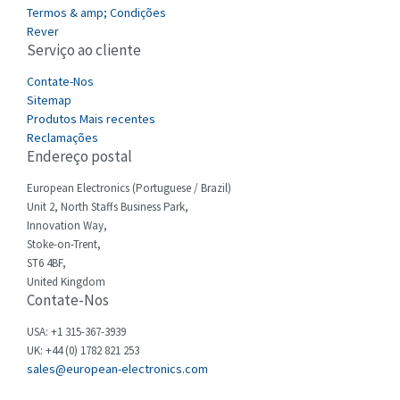
3,246
Termos & amp; Condições
Cefco
Rever
4,484
Serviço ao cliente
Cegelec
4,177
Contate-Nos
Celduc
4,893
Sitemap
Produtos Mais recentes
Cello-lite
3,897
Reclamações
Endereço postal
Cherry
4,242
Chessell
European Electronics (Portuguese / Brazil)
3,167
Unit 2, North Staffs Business Park,
Chint
4,071
Innovation Way,
Stoke-on-Trent,
Chloride
4,556
ST6 4BF,
Cincinnati Milacron
United Kingdom
4,588
Contate-Nos
Citel
3,236
USA: +1 315-367-3939
Clem
3,584
UK: +44 (0) 1782 821 253
sales@european-electronics.com
Cognex
4,296