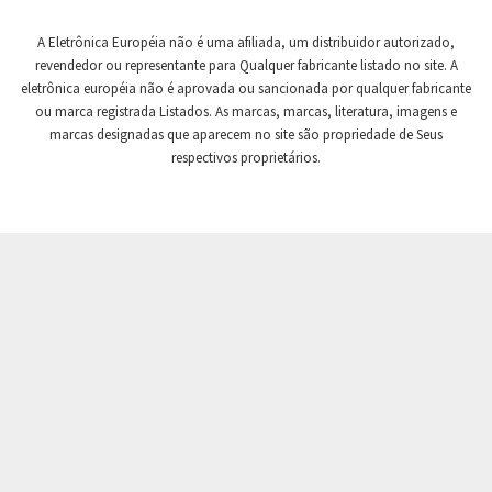
Crompton Controls
4,301
A Eletrônica Européia não é uma afiliada, um distribuidor autorizado,
Crompton Instruments
3,009
revendedor ou representante para Qualquer fabricante listado no site. A
eletrônica européia não é aprovada ou sancionada por qualquer fabricante
Crouse Hinds
4,818
ou marca registrada Listados. As marcas, marcas, literatura, imagens e
Crouzet
3,247
marcas designadas que aparecem no site são propriedade de Seus
respectivos proprietários.
Crydom
4,410
Cutler Hammer
4,383
DEMAG
4,555
Daito
4,567
Danaher Controls
3,083
Danaher Motion
4,480
Danfoss
4,373
Datasensing
4,307
Delta
3,376