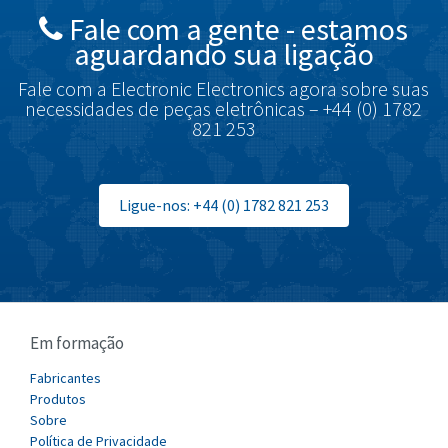
Fale com a gente - estamos
Brodersen
3,107
aguardando sua ligação
Brook Crompton
3,457
Fale com a Electronic Electronics agora sobre suas
Brown Boveri
4,812
necessidades de peças eletrônicas – +44 (0) 1782
821 253
Broyce Control
4,660
Bti
3,276
Burgess
Ligue-nos: +44 (0) 1782 821 253
4,863
Burkert
4,355
Bussmann
4,198
Cablecraft
3,970
Em formação
Cabur
3,830
Canalplast
Fabricantes
3,384
Produtos
Carlo Gavazzi
3,702
Sobre
Política de Privacidade
Castell