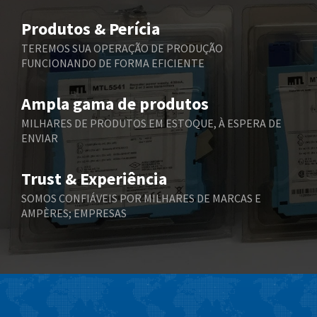
Belimo
3,787
Produtos & Perícia
Belling Lee
3,604
TEREMOS SUA OPERAÇÃO DE PRODUÇÃO
FUNCIONANDO DE FORMA EFICIENTE
Bently Nevada
3,527
Benzlers
3,995
Ampla gama de produtos
Berger Lahr
3,800
MILHARES DE PRODUTOS EM ESTOQUE, À ESPERA DE
ENVIAR
Bernstein
3,511
Bihl+Wiedemann
3,192
Trust & Experiência
Boneham & Turner
3,993
SOMOS CONFIÁVEIS POR MILHARES DE MARCAS E
AMPÈRES; EMPRESAS
Bonfiglioli
4,268
Bosch Rexroth
3,344
Bottero
4,714
Brady
4,300
British Encoder
3,456