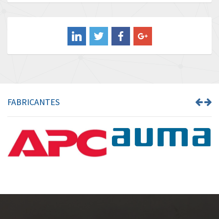
Baldor
4,763
Balluff
4,274
Banner
4,021
Barber Colman
3,825
Barksdale
4,908
Bartec
4,153
FABRICANTES
Bauer Gear Motor
4,382
Baumer
4,022
Baumuller
3,780
Bbc
3,321
Bd Sensors
4,277
Beckhoff
3,489
Beijer Electronics
4,560