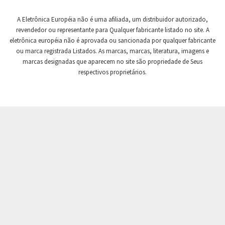
Crompton Controls
4,301
A Eletrônica Européia não é uma afiliada, um distribuidor autorizado,
Crompton Instruments
3,009
revendedor ou representante para Qualquer fabricante listado no site. A
eletrônica européia não é aprovada ou sancionada por qualquer fabricante
Crouse Hinds
4,818
ou marca registrada Listados. As marcas, marcas, literatura, imagens e
Crouzet
3,247
marcas designadas que aparecem no site são propriedade de Seus
respectivos proprietários.
Crydom
4,410
Cutler Hammer
4,383
DEMAG
4,555
Daito
4,567
Danaher Controls
3,083
Danaher Motion
4,480
Danfoss
4,373
Datasensing
4,307
Delta
3,376