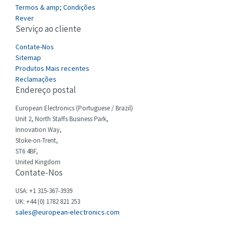
3,246
Termos & amp; Condições
Cefco
Rever
4,484
Serviço ao cliente
Cegelec
4,177
Contate-Nos
Celduc
4,893
Sitemap
Produtos Mais recentes
Cello-lite
3,897
Reclamações
Endereço postal
Cherry
4,242
Chessell
European Electronics (Portuguese / Brazil)
3,167
Unit 2, North Staffs Business Park,
Chint
4,071
Innovation Way,
Stoke-on-Trent,
Chloride
4,556
ST6 4BF,
Cincinnati Milacron
United Kingdom
4,588
Contate-Nos
Citel
3,236
USA: +1 315-367-3939
Clem
3,584
UK: +44 (0) 1782 821 253
sales@european-electronics.com
Cognex
4,296