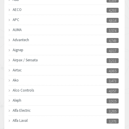
3,539
AECO
4,293
APC
4,614
AUMA
3,574
Advantech
4,749
Aignep
4,017
Airpax / Sensata
3,211
Airtac
4,065
Ako
3,473
Alco Controls
4,057
Aleph
3,915
Alfa Electric
3,285
Alfa Laval
3,378